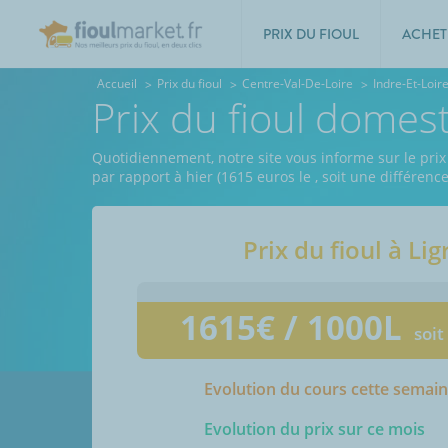
PRIX DU FIOUL
ACHET
Accueil
Prix du fioul
Centre-Val-De-Loire
Indre-Et-Loir
Prix du fioul domes
Quotidiennement, notre site vous informe sur le prix d
par rapport à hier (1615 euros le
, soit une différenc
Prix du fioul à
Lig
1615
€ / 1000L
soit
Evolution du cours cette semai
Evolution du prix sur ce mois