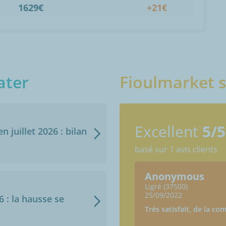
1629€
+21€
ater
Fioulmarket s
Excellent
5/5
n juillet 2026 : bilan
basé sur 1 avis clients
Anonymous
Ligré (37500)
25/09/2022
6 : la hausse se
Trés satisfait, de la co