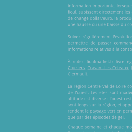
Information importante, lorsque l
fioul, subissent directement les
de change dollar/euro, la produc
une hausse ou une baisse du co
Suivez régulièrement l'évoluti
permettre de passer commande
informations relatives à la conso
À noter, fioulmarket.fr livre
Couziers
,
Cravant-Les-Coteaux
,
Clermault
.
La région Centre-Val-de-Loire c
de l'ouest. Les étés sont modé
altitude est diverse : l'ouest re
sont longs sur la région, et ap
rendent le paysage vert en per
que par des épisodes de gel.
Chaque semaine et chaque mois,