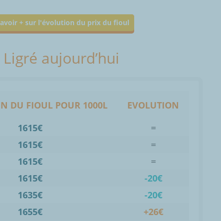
avoir + sur l'évolution du prix du fioul
à Ligré aujourd’hui
N DU FIOUL POUR 1000L
EVOLUTION
1615€
=
1615€
=
1615€
=
1615€
-20€
1635€
-20€
1655€
+26€