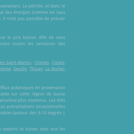
variations. Le pétrole, et donc le
onal des énergies (comme les taux
 Il n'est pas possible de prévoir
ue le prix baisse. Afin de vous
osons toutes les semaines des
es-Saint-Martin
,
Chinon
,
Cinais
,
ienne
,
Seuilly
,
Thizay
,
La Roche-
 afflux océaniques en provenance
tatée sur cette région de basse
s pluvieux plus soutenus. Les étés
es précipitations occasionnelles
bles (autour des 8-10 degrés ),
 experts et suivez avec eux les