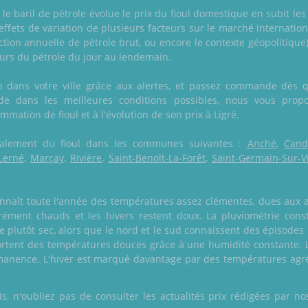
e baril de pétrole évolue le prix du fioul domestique en subit les 
 effets de variation de plusieurs facteurs sur le marché internati
tion annuelle de pétrole brut, ou encore le contexte géopolitique).
urs du pétrole du jour au lendemain.
on dans votre ville grâce aux alertes, et passez commande dès q
 dans les meilleures conditions possibles, nous vous prop
mmation de fioul et à l'évolution de son prix à Ligré.
 également du fioul dans les communes suivantes :
Anché
,
Cand
Lerné
,
Marçay
,
Rivière
,
Saint-Benoît-La-Forêt
,
Saint-Germain-Sur-V
onnaît toute l'année des températures assez clémentes, dues aux
rément chauds et les hivers restent doux. La pluviométrie cons
ste plutôt sec, alors que le nord et le sud connaissent des épisode
portent des températures douces grâce à une humidité constante. L
manence. L'hiver est marqué davantage par des températures agréa
 n'oubliez pas de consulter les actualités prix rédigées par nos