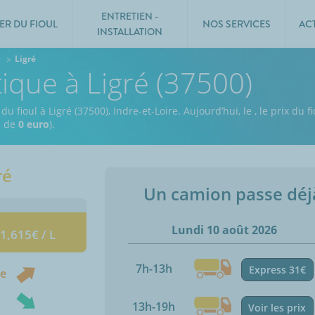
ENTRETIEN -
ER DU FIOUL
NOS SERVICES
AC
INSTALLATION
e
Ligré
tique à Ligré (37500)
u fioul à Ligré (37500), Indre-et-Loire.
Aujourd’hui, le
,
le prix du f
e de
0 euro
).
ré
Un camion passe dé
Lundi 10 août 2026
 1,615€ / L
7h-13h
Express 31€
ne
13h-19h
Voir les prix