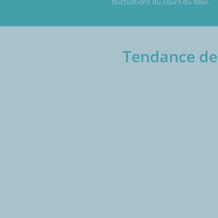
fluctuations du cours du fioul.
Tendance des
€/1