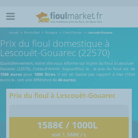
Accueil
Prix du fioul
Bretagne
Cotes-D'armor
Lescouët-Gouarec
Prix du fioul domestique à
Lescouët-Gouarec (22570)
Quotidiennement, notre site vous informe sur le prix du fioul à Lescouët-
Gouarec (22570), Cotes-d'Armor.
Aujourd’hui, le
,
le prix du fioul est de
1588 euros
pour
1000 litres
. Il est en baisse par rapport à hier (1634
euros le
, soit une différence de
46 euros
).
Prix du fioul à
Lescouët-Gouarec
1588
€ / 1000L
soit 1,588€ / L