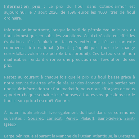
Information prix :
Le prix du fioul dans Cotes-d'armor est
aujourd'hui, le 7 août 2026, de 1596 euros les 1000 litres de fioul
ordinaire.
Information importante, lorsque le baril de pétrole évolue le prix du
fioul domestique en subit les variations. Celui-ci récolte en effet les
évolutions liées à plusieurs facteurs extérieurs, liés au contexte
commercial international (climat géopolitique, taux de change
euro/dollar, volume de pétrole brut produit). Ces facteurs sont non
maîtrisables, rendant erronée une prédiction sur l'évolution de ces
prix.
Restez au courant à chaque fois que le prix du fioul baisse grâce à
notre service d'alertes, afin de réaliser des économies. Ne perdez pas
une seule information sur fioulmarket.fr, nous nous efforçons de vous
apporter chaque semaine les réponses à toutes vos questions sur le
fioul et son prix à Lescouët-Gouarec.
À noter, fioulmarket.fr livre également du fioul dans les communes
suivantes :
Gouarec
,
Laniscat
,
Perret
,
Plélauff
,
Saint-Gelven
,
Saint-
Igeaux
.
Large péninsule séparant la Manche de l'Océan Atlantique, la Bretagne