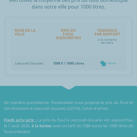
dans votre ville pour 1000 litres.
NOM DE LA
PRIX DU
TENDANCE
VILLE
FIOUL
PAR RAPPORT
AUJOURD'HUI
à la semaine
dernière
Lescouët-Gouarec
1588 € / 1000 Litres
Baisse
De manière quotidienne, Fioulmarket vous propose le prix du fioul et
son évolution à Lescouët-Gouarec (22570), Cotes-d'armor.
Flash actu prix :
Le prix du fioul à Lescouët-Gouarec est aujourd'hui,
le 7 août 2026,
à la baisse
avec un tarif de 1588 euros les 1000 litres de
fioul ordinaire.