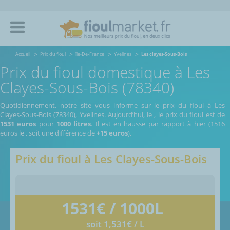
Accueil
Prix du fioul
île-De-France
Yvelines
Les clayes-Sous-Bois
Prix du fioul domestique à Les
Clayes-Sous-Bois (78340)
Quotidiennement, notre site vous informe sur le prix du fioul à Les
Clayes-Sous-Bois (78340), Yvelines.
Aujourd’hui, le
,
le prix du fioul est de
1531 euros
pour
1000 litres
. Il est en hausse par rapport à hier (1516
euros le
, soit une différence de
+15 euros
).
Prix du fioul à
Les Clayes-Sous-Bois
1531
€ / 1000L
soit 1,531€ / L