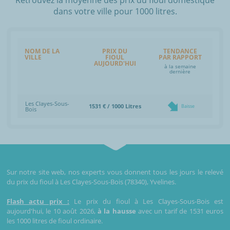
dans votre ville pour 1000 litres.
NOM DE LA
PRIX DU
TENDANCE
VILLE
FIOUL
PAR RAPPORT
AUJOURD'HUI
à la semaine
dernière
Les Clayes-Sous-
1531 € / 1000 Litres
Baisse
Bois
Sur notre site web, nos experts vous donnent tous les jours le relevé
du prix du fioul à Les Clayes-Sous-Bois (78340), Yvelines.
Flash actu prix :
Le prix du fioul à Les Clayes-Sous-Bois est
aujourd'hui, le 10 août 2026,
à la hausse
avec un tarif de 1531 euros
les 1000 litres de fioul ordinaire.