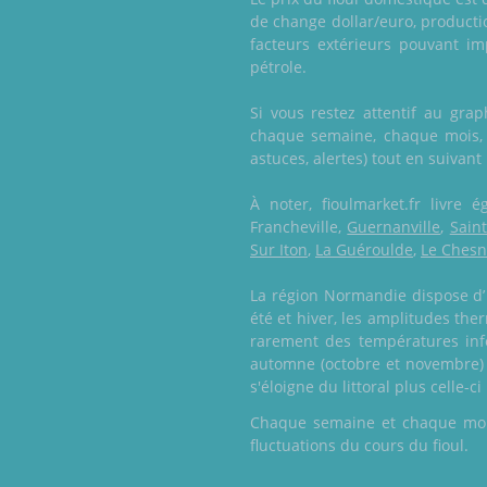
de change dollar/euro, productio
facteurs extérieurs pouvant i
pétrole.
Si vous restez attentif au gra
chaque semaine, chaque mois, re
astuces, alertes) tout en suivant
À noter, fioulmarket.fr livr
Francheville,
Guernanville
,
Sain
Sur Iton
,
La Guéroulde
,
Le Ches
La région Normandie dispose d’ 
été et hiver, les amplitudes the
rarement des températures infé
automne (octobre et novembre) e
s'éloigne du littoral plus celle-c
Chaque semaine et chaque mois,
fluctuations du cours du fioul.