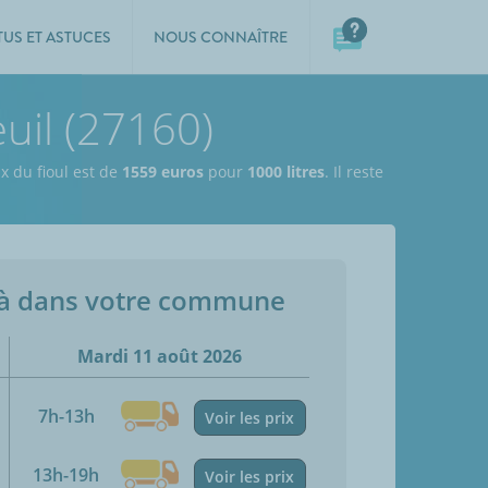
TUS ET ASTUCES
NOUS CONNAÎTRE
uil (27160)
ix du fioul est de
1559 euros
pour
1000 litres
. Il reste
jà dans votre commune
Mardi 11 août 2026
7h-13h
Voir les prix
13h-19h
Voir les prix