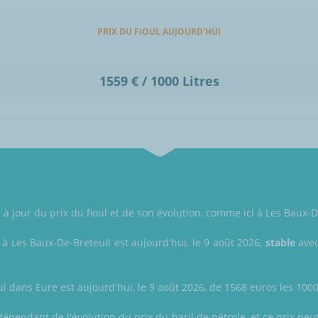
PRIX DU FIOUL AUJOURD'HUI
1559 € / 1000 Litres
jour du prix du fioul et de son évolution, comme ici à Les Baux-De
 à Les Baux-De-Breteuil est aujourd'hui, le 9 août 2026,
stable
avec
ul dans Eure est aujourd'hui, le 9 août 2026, de 1568 euros les 1000 
épendant de l'évolution du prix du baril de pétrole, et ce prix peut 