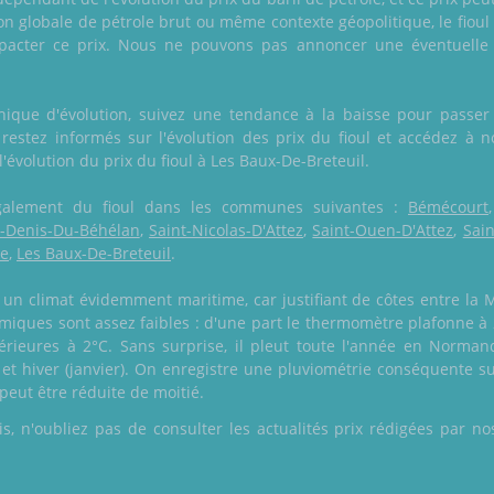
n globale de pétrole brut ou même contexte géopolitique, le fioul 
mpacter ce prix. Nous ne pouvons pas annoncer une éventuell
phique d'évolution, suivez une tendance à la baisse pour pass
stez informés sur l'évolution des prix du fioul et accédez à no
 l'évolution du prix du fioul à Les Baux-De-Breteuil.
e également du fioul dans les communes suivantes :
Bémécourt
t-Denis-Du-Béhélan
,
Saint-Nicolas-D'Attez
,
Saint-Ouen-D'Attez
,
Sain
ne
,
Les Baux-De-Breteuil
.
un climat évidemment maritime, car justifiant de côtes entre la
rmiques sont assez faibles : d'une part le thermomètre plafonne à 2
rieures à 2°C. Sans surprise, il pleut toute l'année en Normand
t hiver (janvier). On enregistre une pluviométrie conséquente sur 
i peut être réduite de moitié.
 n'oubliez pas de consulter les actualités prix rédigées par nos