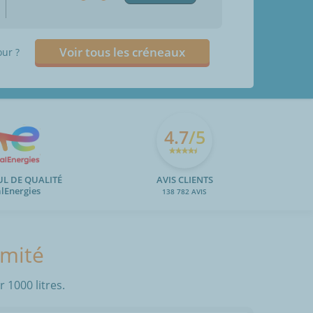
Voir tous les créneaux
our ?
4.7
/5
UL DE QUALITÉ
AVIS CLIENTS
alEnergies
138 782 AVIS
imité
 1000 litres.