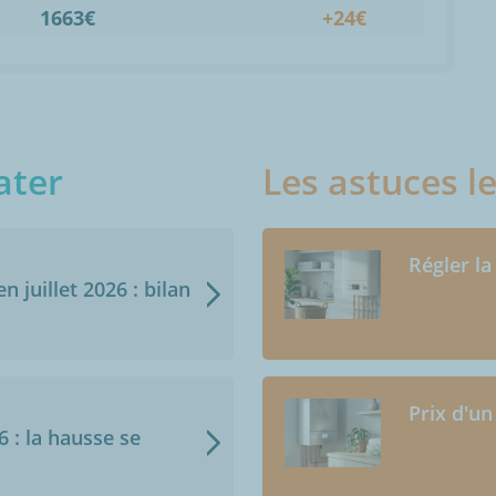
1663€
+24€
ater
Les astuces l
Régler la
n juillet 2026 : bilan
Prix d'un
6 : la hausse se