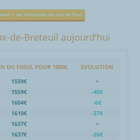
avoir + sur l'évolution du prix du fioul
ux-de-Breteuil aujourd’hui
N DU FIOUL POUR 1000L
EVOLUTION
1559€
=
1559€
-45€
1604€
-6€
1610€
-27€
1637€
=
1637€
-26€