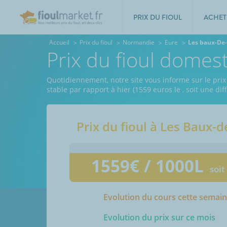
PRIX DU FIOUL
ACHET
Accueil
Prix du fioul
Normandie
Eure
Les baux-De-
Prix du fioul domes
Quotidiennement, notre site vous informe sur le prix 
stable par rapport à hier (1559 euros le
, soit une di
Prix du fioul à
Les Baux-d
1559
€ / 1000L
soit
Evolution du cours cette semai
Evolution du prix sur ce mois