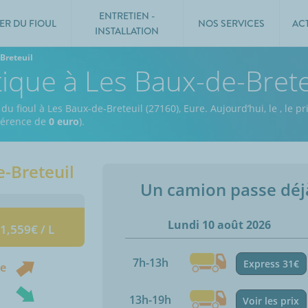
ENTRETIEN -
ER DU FIOUL
NOS SERVICES
AC
INSTALLATION
Breteuil
tique à Les Baux-de-Brete
du fioul à Les Baux-de-Breteuil (27160), Eure.
Aujourd’hui, le
,
le pr
fférence de
0 euro
).
e-Breteuil
Un camion passe dé
Lundi 10 août 2026
 1,559€ / L
7h-13h
Express 31€
ne
13h-19h
Voir les prix