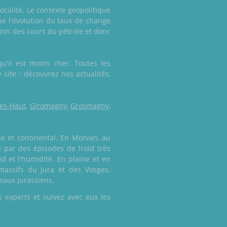
ocalité. Le contexte géopolitique
e l'évolution du taux de change
ution des cours du pétrole et donc
u'il est moins cher. Toutes les
 site : découvrez nos actualités,
les-Haut
,
Giromagny
,
Grosmagny
,
ue et continental. En Morvan, au
é par des épisodes de froid très
d et l'humidité. En plaine et en
 massifs du Jura et des Vosges.
eaux jurassiens.
 experts et suivez avec eux les