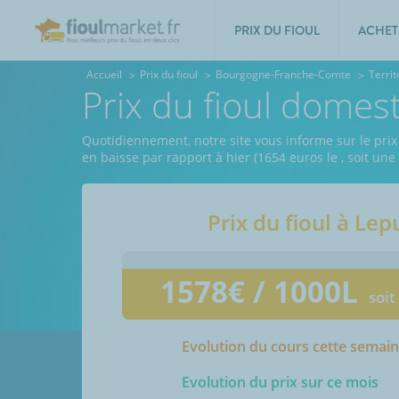
PRIX DU FIOUL
ACHET
Accueil
Prix du fioul
Bourgogne-Franche-Comte
Territ
Prix du fioul domes
Quotidiennement, notre site vous informe sur le prix d
en baisse par rapport à hier (1654 euros le
, soit un
Prix du fioul à
Lep
1578
€ / 1000L
soit
Evolution du cours cette semai
Evolution du prix sur ce mois