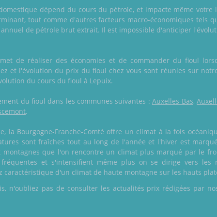
ioul domestique dépend du cours du pétrole, et impacte même votre l
erminant, tout comme d'autres facteurs macro-économiques tels qu
nnuel de pétrole brut extrait. Il est impossible d'anticiper l'évol
rmet de réaliser des économies et de commander du fioul lorsq
 et l'évolution du prix du fioul chez vous sont réunies sur notre
évolution du cours du fioul à Lepuix.
galement du fioul dans les communes suivantes :
Auxelles-Bas
,
Auxel
scemont
.
ce, la Bourgogne-Franche-Comté offre un climat à la fois océaniq
atures sont fraîches tout au long de l'année et l'hiver est marqu
et montagnes que l'on rencontre un climat plus marqué par le froi
nt fréquentes et s'intensifient même plus on se dirige vers les
z caractéristique d'un climat de haute montagne sur les hauts plat
 n'oubliez pas de consulter les actualités prix rédigées par nos