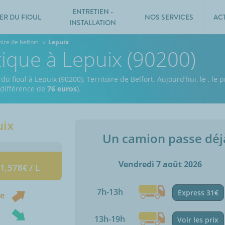
ENTRETIEN -
ER DU FIOUL
NOS SERVICES
AC
INSTALLATION
oire de belfort
Lepuix
tique à Lepuix (90200)
u fioul à Lepuix (90200), Territoire de Belfort.
Aujourd’hui, le
,
le p
e différence de
76 euros
).
uix
Un camion passe dé
Vendredi 7 août 2026
 1,578€ / L
7h-13h
Express 31€
ne
13h-19h
Voir les prix