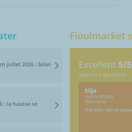
ater
Fioulmarket s
Excellent
5/5
n juillet 2026 : bilan
basé sur 1 avis clients
Silja
Lepuix (90200)
09/02/2025
6 : la hausse se
Tres bien, vite et symp