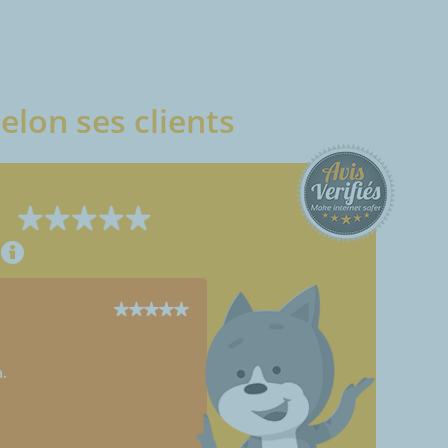
elon ses clients
a.