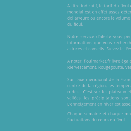
A titre indicatif, le tarif du f
mondial est en effet assez dét
dollar/euro ou encore le volume a
du fioul.
Notre service d'alerte vous pe
informations que vous recherchez
astuces et conseils. Suivez ici l'
À noter, fioulmarket.fr livre é
Riervescemont
,
Rougegoutte
,
Ve
Sur l'axe méridional de la Fran
centre de la région, les tempér
rudes . C'est sur les plateaux 
vallées, les précipitations so
L'enneigement en hiver est asse
Chaque semaine et chaque mois,
fluctuations du cours du fioul.