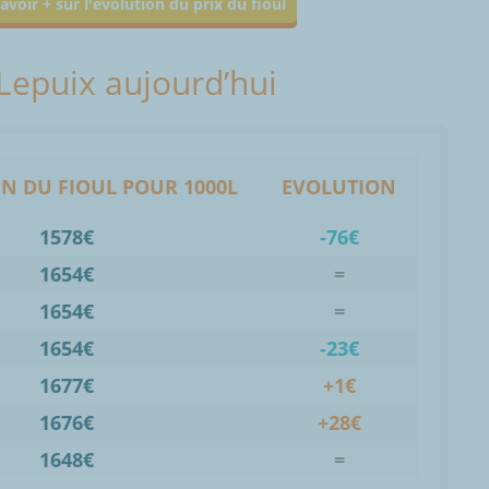
avoir + sur l'évolution du prix du fioul
 Lepuix aujourd’hui
N DU FIOUL POUR 1000L
EVOLUTION
1578€
-76€
1654€
=
1654€
=
1654€
-23€
1677€
+1€
1676€
+28€
1648€
=