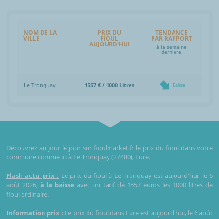
NOM DE LA
PRIX DU
TENDANCE
VILLE
FIOUL
PAR RAPPORT
AUJOURD'HUI
à la semaine
dernière
Le Tronquay
1557 € / 1000 Litres
Baisse
Découvrez au jour le jour sur fioulmarket.fr le prix du fioul dans votre
commune comme ici à Le Tronquay (27480), Eure.
Flash actu prix :
Le prix du fioul à Le Tronquay est aujourd'hui, le 6
août 2026,
à la baisse
avec un tarif de 1557 euros les 1000 litres de
fioul ordinaire.
Information prix :
Le prix du fioul dans Eure est aujourd'hui, le 6 août