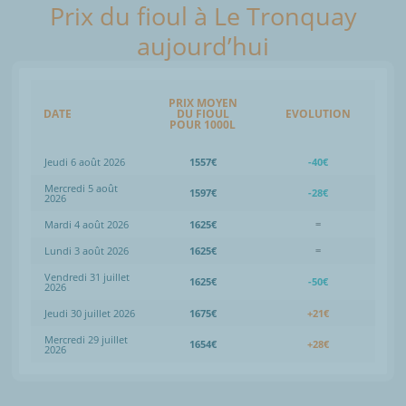
Prix du fioul à Le Tronquay
aujourd’hui
PRIX MOYEN
DATE
DU FIOUL
EVOLUTION
POUR 1000L
Jeudi 6 août 2026
1557€
-40€
Mercredi 5 août
1597€
-28€
2026
Mardi 4 août 2026
1625€
=
Lundi 3 août 2026
1625€
=
Vendredi 31 juillet
1625€
-50€
2026
Jeudi 30 juillet 2026
1675€
+21€
Mercredi 29 juillet
1654€
+28€
2026