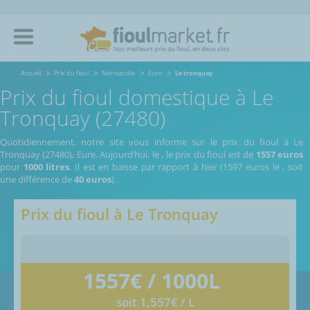
Accueil
Prix du fioul
Normandie
Eure
Le tronquay
Prix du fioul domestique à Le
Tronquay (27480)
Quotidiennement, notre site vous informe sur le prix du fioul à Le
Tronquay (27480), Eure.
Aujourd’hui, le
,
le prix du fioul est de
1557 euros
pour
1000 litres
. Il est en baisse par rapport à hier (1597 euros le
, soit
une différence de
40 euros
).
Prix du fioul à
Le Tronquay
1557
€ / 1000L
soit 1,557€ / L