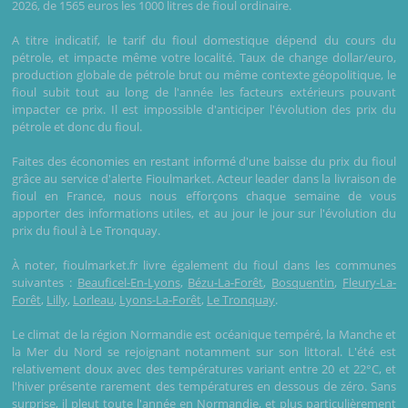
2026, de 1565 euros les 1000 litres de fioul ordinaire.
A titre indicatif, le tarif du fioul domestique dépend du cours du
pétrole, et impacte même votre localité. Taux de change dollar/euro,
production globale de pétrole brut ou même contexte géopolitique, le
fioul subit tout au long de l'année les facteurs extérieurs pouvant
impacter ce prix. Il est impossible d'anticiper l'évolution des prix du
pétrole et donc du fioul.
Faites des économies en restant informé d'une baisse du prix du fioul
grâce au service d'alerte Fioulmarket. Acteur leader dans la livraison de
fioul en France, nous nous efforçons chaque semaine de vous
apporter des informations utiles, et au jour le jour sur l'évolution du
prix du fioul à Le Tronquay.
À noter, fioulmarket.fr livre également du fioul dans les communes
suivantes :
Beauficel-En-Lyons
,
Bézu-La-Forêt
,
Bosquentin
,
Fleury-La-
Forêt
,
Lilly
,
Lorleau
,
Lyons-La-Forêt
,
Le Tronquay
.
Le climat de la région Normandie est océanique tempéré, la Manche et
la Mer du Nord se rejoignant notamment sur son littoral. L'été est
relativement doux avec des températures variant entre 20 et 22°C, et
l'hiver présente rarement des températures en dessous de zéro. Sans
surprise, il pleut toute l'année en Normandie, et plus particulièrement