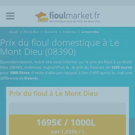
Accueil
Prix du fioul
Grand-Est
Ardennes
Le mont dieu
Prix du fioul domestique à Le
Mont Dieu (08390)
Quotidiennement, notre site vous informe sur le prix du fioul à Le Mont
Dieu (08390), Ardennes.
Aujourd’hui, le
,
le prix du fioul est de
1695 euros
pour
1000 litres
. Il reste stable par rapport à hier (1695 euros le
, soit une
différence de
0 euro
).
Prix du fioul à
Le Mont Dieu
1695
€ / 1000L
soit 1,695€ / L