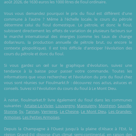
août 2026, de 1630 euros les 1000 litres de fioul ordinaire.
Vous vous demandez pourquoi le prix du fioul est différent d'une
commune à l'autre ? Même à l'échelle locale, le cours du pétrole
détermine celui du fioul domestique. Le pétrole, et donc le fioul,
subissent directement les effets de variation de plusieurs facteurs sur
le marché international des énergies (comme les taux de change
dollar/euro, la production annuelle de pétrole brut, ou encore le
contexte géopolitique). Il est très difficile d'anticiper l'évolution des
cours du pétrole et donc du fioul.
Si vous gardez un œil sur le graphique d'évolution, suivez une
tendance à la baisse pour passer votre commande. Toutes les
informations que vous recherchez et l'évolution du prix du fioul chez
vous sont réunies sur Fioulmarkt.fr : découvrez nos actus, astuces et
conseils. Suivez ici l'évolution du cours du fioul à Le Mont Dieu.
À noter, fioulmarket.fr livre également du fioul dans les communes
suivantes :
Artaise-Le-Vivier
,
Louvergny
,
Marquigny
,
Montgon
,
Sauville
,
Stonne
,
Sy
,
Tannay
,
Verrieres
,
Le Chesne
,
Le Mont Dieu
,
Les Grandes-
Armoises
,
Les Petites Armoises
.
Depuis la Champagne à l'Ouest jusqu'à la plaine d'Alsace à l'Est, la
région Grand-Est dispose d'un climat semi-continental, en raison des