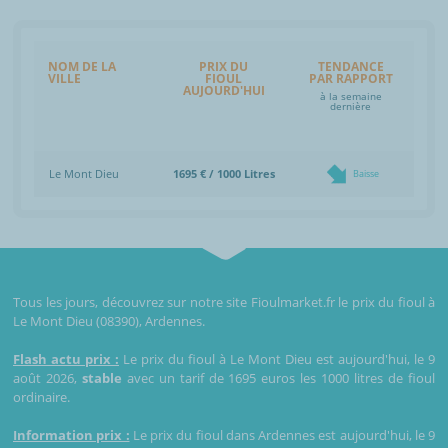
NOM DE LA
PRIX DU
TENDANCE
VILLE
FIOUL
PAR RAPPORT
AUJOURD'HUI
à la semaine
dernière
Le Mont Dieu
1695 € / 1000 Litres
Baisse
Tous les jours, découvrez sur notre site Fioulmarket.fr le prix du fioul à
Le Mont Dieu (08390), Ardennes.
Flash actu prix :
Le prix du fioul à Le Mont Dieu est aujourd'hui, le 9
août 2026,
stable
avec un tarif de 1695 euros les 1000 litres de fioul
ordinaire.
Information prix :
Le prix du fioul dans Ardennes est aujourd'hui, le 9