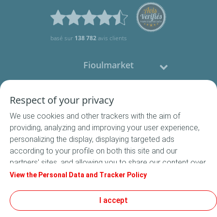
basé sur
138 782
avis clients
Fioulmarket
Fioul domestique
Respect of your privacy
We use cookies and other trackers with the aim of
Nous contacter
providing, analyzing and improving your user experience,
personalizing the display, displaying targeted ads
Suivez-nous
according to your profile on both this site and our
partners' sites, and allowing you to share our content over
social media. In accordance with French legislation,
View the Personal Data and Tracker Policy
certain audience measurement cookies are stored by
default. You can change your cookie settings at any time
I accept
Conditions Générales de Vente
by clicking on the "Manage my cookies" button. By clicking