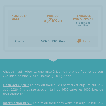
NOM DE LA
PRIX DU
TENDANCE
VILLE
FIOUL
PAR RAPPORT
AUJOURD'HUI
à la semaine
dernière
Le Charmel
1606 € / 1000 Litres
Hausse
Chaque matin obtenez une mise à jour du prix du fioul et de son
évolution, comme ici à Le Charmel (02850), Aisne.
Flash actu prix :
Le prix du fioul à Le Charmel est aujourd'hui, le 6
août 2026,
à la baisse
avec un tarif de 1606 euros les 1000 litres de
fioul ordinaire.
Information prix :
Le prix du fioul dans Aisne est aujourd'hui, le 6