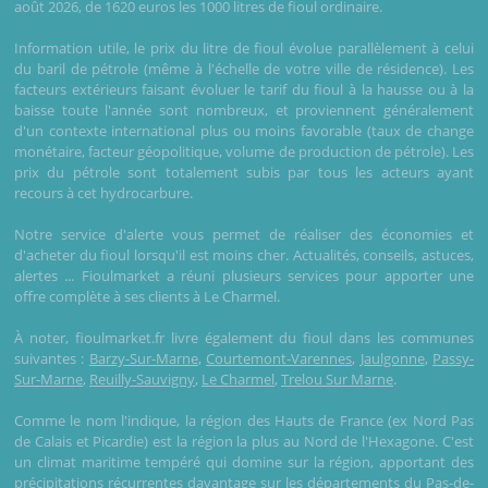
août 2026, de 1620 euros les 1000 litres de fioul ordinaire.
Information utile, le prix du litre de fioul évolue parallèlement à celui
du baril de pétrole (même à l'échelle de votre ville de résidence). Les
facteurs extérieurs faisant évoluer le tarif du fioul à la hausse ou à la
baisse toute l'année sont nombreux, et proviennent généralement
d'un contexte international plus ou moins favorable (taux de change
monétaire, facteur géopolitique, volume de production de pétrole). Les
prix du pétrole sont totalement subis par tous les acteurs ayant
recours à cet hydrocarbure.
Notre service d'alerte vous permet de réaliser des économies et
d'acheter du fioul lorsqu'il est moins cher. Actualités, conseils, astuces,
alertes ... Fioulmarket a réuni plusieurs services pour apporter une
offre complète à ses clients à Le Charmel.
À noter, fioulmarket.fr livre également du fioul dans les communes
suivantes :
Barzy-Sur-Marne
,
Courtemont-Varennes
,
Jaulgonne
,
Passy-
Sur-Marne
,
Reuilly-Sauvigny
,
Le Charmel
,
Trelou Sur Marne
.
Comme le nom l'indique, la région des Hauts de France (ex Nord Pas
de Calais et Picardie) est la région la plus au Nord de l'Hexagone. C'est
un climat maritime tempéré qui domine sur la région, apportant des
précipitations récurrentes davantage sur les départements du Pas-de-