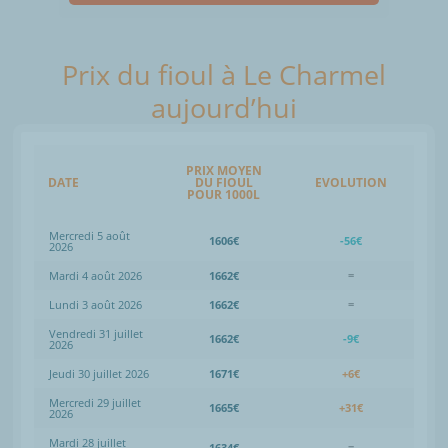
Prix du fioul à Le Charmel
aujourd’hui
PRIX MOYEN
DATE
DU FIOUL
EVOLUTION
POUR 1000L
Mercredi 5 août
1606€
-56€
2026
Mardi 4 août 2026
1662€
=
Lundi 3 août 2026
1662€
=
Vendredi 31 juillet
1662€
-9€
2026
Jeudi 30 juillet 2026
1671€
+6€
Mercredi 29 juillet
1665€
+31€
2026
Mardi 28 juillet
1634€
=