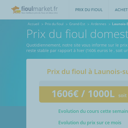
PRIX DU FIOUL
ACHET
Accueil
Prix du fioul
Grand-Est
Ardennes
Launois-
Prix du fioul domes
Quotidiennement, notre site vous informe sur le prix
reste stable par rapport à hier (1606 euros le
, soit 
Prix du fioul à
Launois-s
1606
€ / 1000L
soit
Evolution du cours cette semai
Evolution du prix sur ce mois