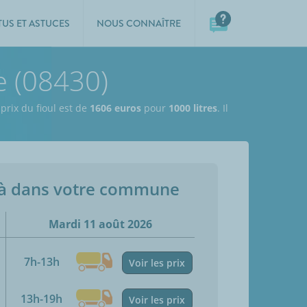
TUS ET ASTUCES
NOUS CONNAÎTRE
e (08430)
 prix du fioul est de
1606 euros
pour
1000 litres
. Il
jà dans votre commune
Mardi 11 août 2026
7h-13h
Voir les prix
13h-19h
Voir les prix