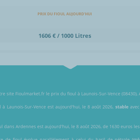
PRIX DU FIOUL AUJOURD'HUI
1606 € / 1000 Litres
re site Fioulmarket.fr le prix du fioul à Launois-Sur-Vence (08430),
l à Launois-Sur-Vence est aujourd'hui, le 8 août 2026,
stable
avec 
ul dans Ardennes est aujourd'hui, le 8 août 2026, de 1630 euros les 
itre de fioul évolue parallèlement à celui du baril de pétrole (mê