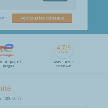
Voir tous les créneaux
our ?
4.7
/5
UL DE QUALITÉ
AVIS CLIENTS
alEnergies
138 782 AVIS
mité
 1000 litres.