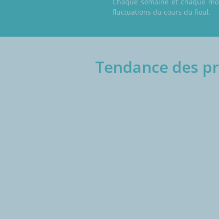
Chaque semaine et chaque mois,
fluctuations du cours du fioul.
Tendance des pri
€/1