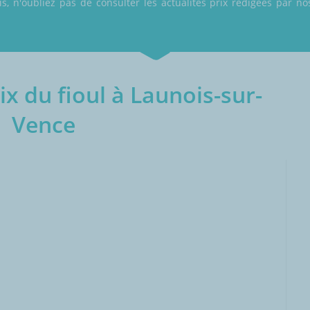
 n'oubliez pas de consulter les actualités prix rédigées par nos
x du fioul à Launois-sur-
Vence
000L