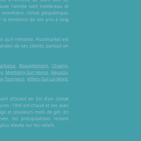
 toute l'année sont nombreux, et
monétaire, climat géopolitique,
 la tendance de son prix à long
t qu'il remonte. Fioulmarket est
mandes de ses clients, partout en
arbaise
,
Bouvellemont
,
Chagny
,
ny
,
Montigny-Sur-Vence
,
Neuvizy
,
-Le-Tourneur
,
Villers-Sur-Le-Mont
,
sant d'Ouest en Est d'un climat
res : l'été est chaud et sec avec
ge et plusieurs mois de gel. En
ée, les précipitations restent
lus élevée sur les reliefs.