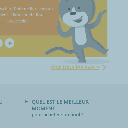
ès clair. Date de livraison au
ment. Livraison de fioul
e
...
Lire la suite
Voir tous les avis >
U
QUEL EST LE MEILLEUR
MOMENT
pour acheter son fioul ?