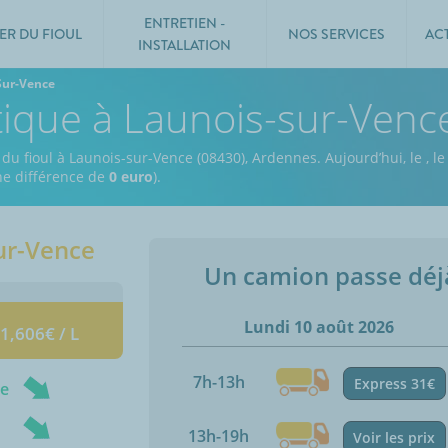
ENTRETIEN -
ER DU FIOUL
NOS SERVICES
AC
INSTALLATION
Sur-Vence
tique à Launois-sur-Venc
 du fioul à Launois-sur-Vence (08430), Ardennes.
Aujourd’hui, le
,
le
une différence de
0 euro
).
ur-Vence
Un camion passe dé
Lundi 10 août 2026
 1,606€ / L
7h-13h
Express 31€
ne
13h-19h
Voir les prix