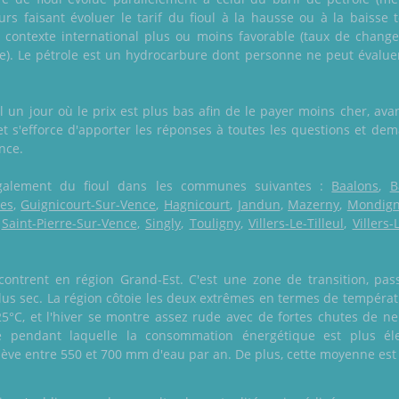
eurs faisant évoluer le tarif du fioul à la hausse ou à la baisse
contexte international plus ou moins favorable (taux de change 
e). Le pétrole est un hydrocarbure dont personne ne peut évaluer
un jour où le prix est plus bas afin de le payer moins cher, avan
, et s'efforce d'apporter les réponses à toutes les questions et de
nce.
e également du fioul dans les communes suivantes :
Baalons
,
B
es
,
Guignicourt-Sur-Vence
,
Hagnicourt
,
Jandun
,
Mazerny
,
Mondig
,
Saint-Pierre-Sur-Vence
,
Singly
,
Touligny
,
Villers-Le-Tilleul
,
Villers
ontrent en région Grand-Est. C'est une zone de transition, pas
us sec. La région côtoie les deux extrêmes en termes de températu
C, et l'hiver se montre assez rude avec de fortes chutes de nei
 pendant laquelle la consommation énergétique est plus élev
ève entre 550 et 700 mm d'eau par an. De plus, cette moyenne est p