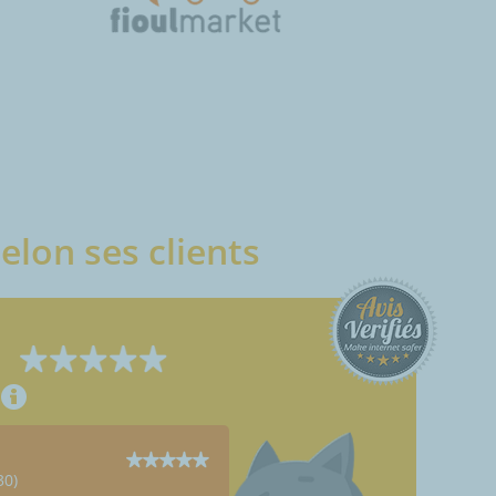
elon ses clients
30)