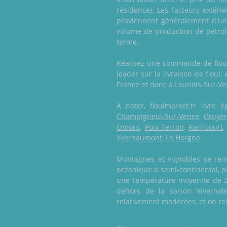
résidence). Les facteurs extéri
proviennent généralement d'un 
volume de production de pétrol
terme.
Réalisez une commande de fioul 
leader sur la livraison de fioul
France et donc à Launois-Sur-Ve
À noter, fioulmarket.fr livr
Champigneul-Sur-Vence
,
Gruyèr
Omont
,
Poix-Terron
,
Raillicourt
Yvernaumont
,
La Horgne
.
Montagnes et vignobles se renc
océanique à semi-continental, pl
une température moyenne de 25°
dehors de la saison hivernale
relativement modérées, et on rel