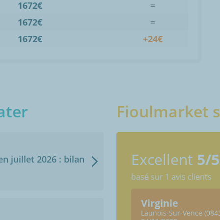
1672€
=
1672€
=
1672€
+24€
ater
Fioulmarket s
Excellent
5/5
n juillet 2026 : bilan
basé sur 1 avis clients
Virginie
Launois-Sur-Vence (084