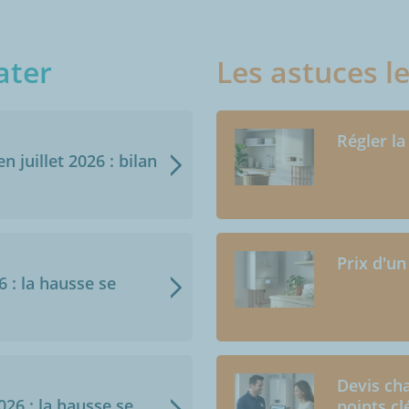
ater
Les astuces l
Régler la
n juillet 2026 : bilan
Prix d'un
6 : la hausse se
Devis cha
2026 : la hausse se
points cl