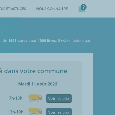
TUS ET ASTUCES
NOUS CONNAÎTRE
st de
1621 euros
pour
1000 litres
. Il est en baisse par
jà dans votre commune
Mardi 11 août 2026
7h-13h
Voir les prix
13h-19h
Voir les prix