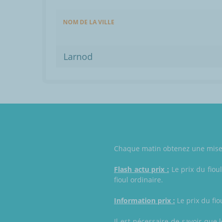
NOM DE LA VILLE
Larnod
Chaque matin obtenez une mise à
Flash actu prix :
Le prix du fiou
fioul ordinaire.
Information prix :
Le prix du fio
Il est nécessaire de savoir que 