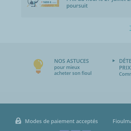
poursuit
NOS ASTUCES
DÉT
pour mieux
PRIX
acheter son fioul
Comm
Modes de paiement acceptés
Fioulm