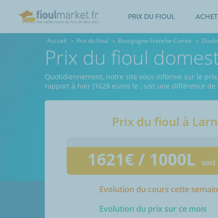
PRIX DU FIOUL
ACHET
Accueil
Prix du fioul
Bourgogne-Franche-Comte
Doub
Prix du fioul domes
Quotidiennement, notre site vous informe sur le prix
rapport à hier (1628 euros le
, soit une différence de
Prix du fioul à
Lar
1621
€ / 1000L
soit
Evolution du cours cette semai
Evolution du prix sur ce mois