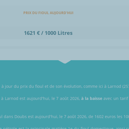
PRIX DU FIOUL AUJOURD'HUI
1621 € / 1000 Litres
 jour du prix du fioul et de son évolution, comme ici à Larnod (25
l à Larnod est aujourd'hui, le 7 août 2026,
à la baisse
avec un tarif
ul dans Doubs est aujourd'hui, le 7 août 2026, de 1602 euros les 1000
le pétrole est la principale matière 1e du fioul domestique, ainsi 