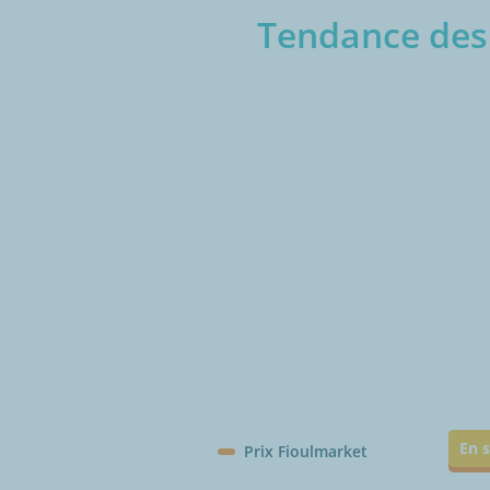
Tendance des 
€/1
En s
Prix Fioulmarket