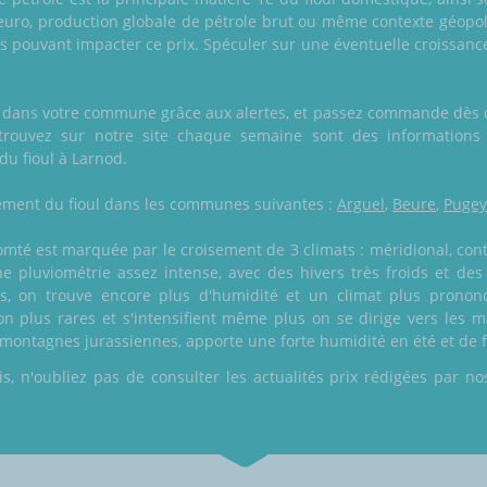
uro, production globale de pétrole brut ou même contexte géopolit
rs pouvant impacter ce prix. Spéculer sur une éventuelle croissanc
n dans votre commune grâce aux alertes, et passez commande dès que
trouvez sur notre site chaque semaine sont des informations
du fioul à Larnod.
alement du fioul dans les communes suivantes :
Arguel
,
Beure
,
Pugey
té est marquée par le croisement de 3 climats : méridional, con
e pluviométrie assez intense, avec des hivers très froids et des 
s, on trouve encore plus d'humidité et un climat plus prononc
on plus rares et s'intensifient même plus on se dirige vers les m
montagnes jurassiennes, apporte une forte humidité en été et de f
 n'oubliez pas de consulter les actualités prix rédigées par nos