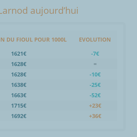
 Larnod aujourd’hui
N DU FIOUL POUR 1000L
EVOLUTION
1621€
-7€
1628€
=
1628€
-10€
1638€
-25€
1663€
-52€
1715€
+23€
1692€
+36€