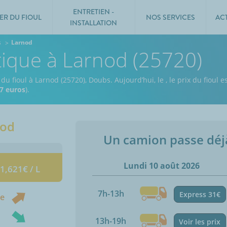
ENTRETIEN -
ER DU FIOUL
NOS SERVICES
AC
INSTALLATION
s
Larnod
tique à Larnod (25720)
 du fioul à Larnod (25720), Doubs.
Aujourd’hui, le
,
le prix du fioul e
7 euros
).
nod
Un camion passe dé
Lundi 10 août 2026
 1,621€ / L
7h-13h
Express 31€
ne
13h-19h
Voir les prix