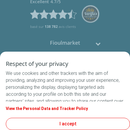
Excellent 4.7/5
basé sur
138 782
avis clients
Fioulmarket
Fioul domestique
Respect of your privacy
We use cookies and other trackers with the aim of
Nous contacter
providing, analyzing and improving your user experience,
personalizing the display, displaying targeted ads
Suivez-nous
according to your profile on both this site and our
partners' sites, and allowing you to share our content over
social media. In accordance with French legislation,
View the Personal Data and Tracker Policy
certain audience measurement cookies are stored by
default. You can change your cookie settings at any time
I accept
Conditions Générales de Vente
by clicking on the "Manage my cookies" button. By clicking