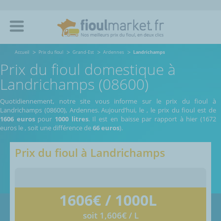
Accueil
Prix du fioul
Grand-Est
Ardennes
Landrichamps
Prix du fioul domestique à
Landrichamps (08600)
Quotidiennement, notre site vous informe sur le prix du fioul à
Landrichamps (08600), Ardennes.
Aujourd’hui, le
,
le prix du fioul est de
1606 euros
pour
1000 litres
. Il est en baisse par rapport à hier (1672
euros le
, soit une différence de
66 euros
).
Prix du fioul à
Landrichamps
1606
€ / 1000L
soit 1,606€ / L