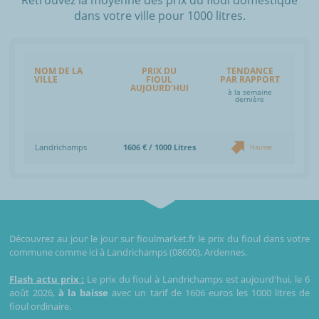
dans votre ville pour 1000 litres.
NOM DE LA
PRIX DU
TENDANCE
VILLE
FIOUL
PAR RAPPORT
AUJOURD'HUI
à la semaine
dernière
Landrichamps
1606 € / 1000 Litres
Hausse
Découvrez au jour le jour sur fioulmarket.fr le prix du fioul dans votre
commune comme ici à Landrichamps (08600), Ardennes.
Flash actu prix :
Le prix du fioul à Landrichamps est aujourd'hui, le 6
août 2026,
à la baisse
avec un tarif de 1606 euros les 1000 litres de
fioul ordinaire.