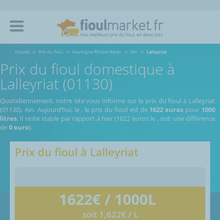
Accueil
Prix du fioul
Auvergne-Rhone-Alpes
Ain
Lalleyriat
Prix du fioul domestique à
Lalleyriat (01130)
Quotidiennement, notre site vous informe sur le prix du fioul à Lalleyriat
(01130), Ain.
Aujourd’hui, le
,
le prix du fioul est de
1622 euros
pour
1000
litres
. Il reste stable par rapport à hier (1622 euros le
, soit une différence
de
0 euro
).
Prix du fioul à
Lalleyriat
1622
€ / 1000L
soit 1,622€ / L