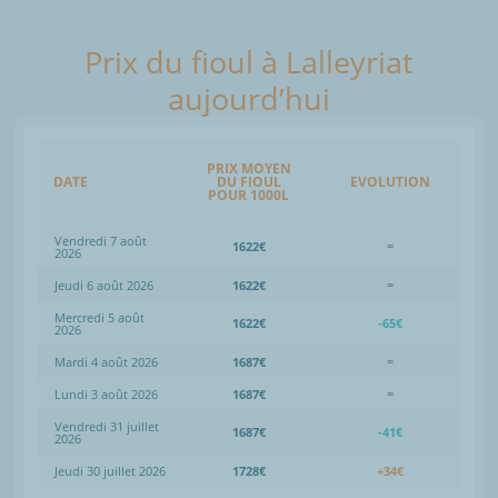
Prix du fioul à Lalleyriat
aujourd’hui
PRIX MOYEN
DATE
DU FIOUL
EVOLUTION
POUR 1000L
Vendredi 7 août
1622€
=
2026
Jeudi 6 août 2026
1622€
=
Mercredi 5 août
1622€
-65€
2026
Mardi 4 août 2026
1687€
=
Lundi 3 août 2026
1687€
=
Vendredi 31 juillet
1687€
-41€
2026
Jeudi 30 juillet 2026
1728€
+34€