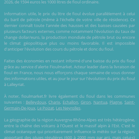
2026, de 1594 euros les 1000 litres de fioul ordinaire.
Information utile, le prix du litre de fioul évolue parallèlement à celui
du baril de pétrole (même à l'échelle de votre ville de résidence). Ce
dernier connaît toute l'année des hausses et des baisses causées par
plusieurs facteurs externes, comme notamment l'évolution du taux de
change dollar/euro, la production mondiale de pétrole brut ou encore
le climat géopolitique plus ou moins favorable. Il est impossible
d'anticiper l'évolution des cours du pétrole et donc du fioul.
Faites des économies en restant informé d'une baisse du prix du fioul
grâce au service d'alerte Fioulmarket. Acteur leader dans la livraison de
fioul en France, nous nous efforçons chaque semaine de vous donner
des informations utiles, et au jour le jour sur l'évolution du prix du fioul
à Lalleyriat.
À noter, fioulmarket.fr livre également du fioul dans les communes
suivantes :
Belleydoux
,
Charix
,
Echallon
,
Giron
,
Nantua
,
Plagne
,
Saint-
Germain-De-Joux
,
Le Poizat
,
Les Neyrolles
.
La géographie de la région Auvergne-Rhône-Alpes est très hétérogène,
entre la chaîne des volcans à l'Ouest et le massif alpin à l'Est. C'est le
climat océanique qui prioritairement influence la météo sur la région,
apportant des pluies régulières (600 à 2000 mm par an), mais celui-ci