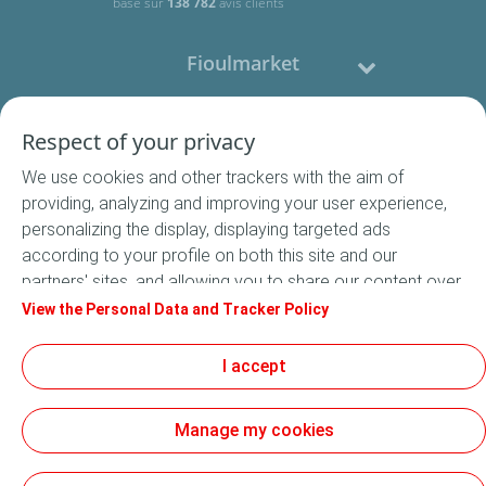
basé sur
138 782
avis clients
Fioulmarket
Fioul domestique
Respect of your privacy
We use cookies and other trackers with the aim of
Nous contacter
providing, analyzing and improving your user experience,
personalizing the display, displaying targeted ads
Suivez-nous
according to your profile on both this site and our
partners' sites, and allowing you to share our content over
social media. In accordance with French legislation,
View the Personal Data and Tracker Policy
certain audience measurement cookies are stored by
default. You can change your cookie settings at any time
I accept
Conditions Générales de Vente
by clicking on the "Manage my cookies" button. By clicking
Conditions générales d'utilisation
on the "Accept" button, you agree that we may store all
Mentions légales
Manage my cookies
cookies on your device. If you click on "Decline", only the
Données Personnelles
technical cookies required for the site to function
Cookies