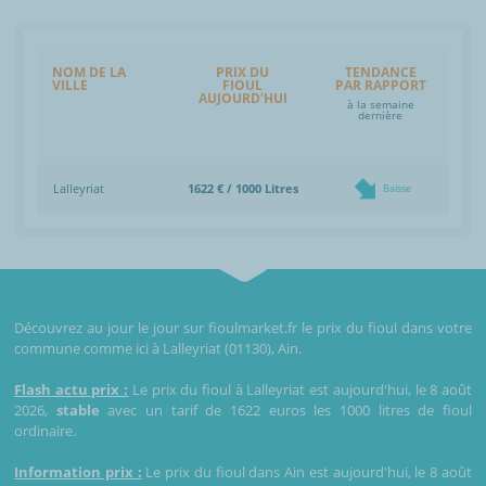
NOM DE LA
PRIX DU
TENDANCE
VILLE
FIOUL
PAR RAPPORT
AUJOURD'HUI
à la semaine
dernière
Lalleyriat
1622 € / 1000 Litres
Baisse
Découvrez au jour le jour sur fioulmarket.fr le prix du fioul dans votre
commune comme ici à Lalleyriat (01130), Ain.
Flash actu prix :
Le prix du fioul à Lalleyriat est aujourd'hui, le 8 août
2026,
stable
avec un tarif de 1622 euros les 1000 litres de fioul
ordinaire.
Information prix :
Le prix du fioul dans Ain est aujourd'hui, le 8 août