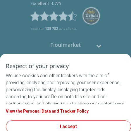
Excellent 4.7/5
basé sur
138 782
avis clients
Fioulmarket
Fioul domestique
Respect of your privacy
We use cookies and other trackers with the aim of
Nous contacter
providing, analyzing and improving your user experience,
personalizing the display, displaying targeted ads
Suivez-nous
according to your profile on both this site and our
partners' sites, and allowing you to share our content over
social media. In accordance with French legislation,
View the Personal Data and Tracker Policy
certain audience measurement cookies are stored by
default. You can change your cookie settings at any time
I accept
Conditions Générales de Vente