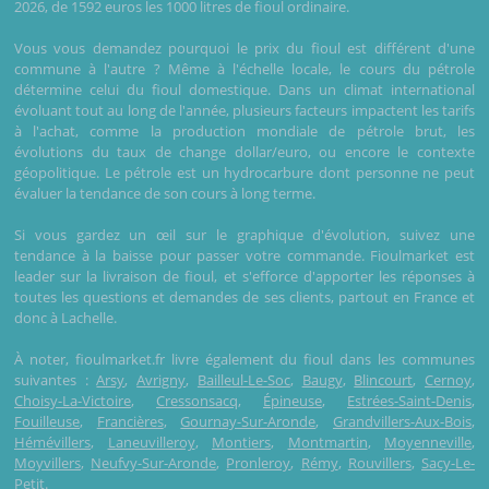
2026, de 1592 euros les 1000 litres de fioul ordinaire.
Vous vous demandez pourquoi le prix du fioul est différent d'une
commune à l'autre ? Même à l'échelle locale, le cours du pétrole
détermine celui du fioul domestique. Dans un climat international
évoluant tout au long de l'année, plusieurs facteurs impactent les tarifs
à l'achat, comme la production mondiale de pétrole brut, les
évolutions du taux de change dollar/euro, ou encore le contexte
géopolitique. Le pétrole est un hydrocarbure dont personne ne peut
évaluer la tendance de son cours à long terme.
Si vous gardez un œil sur le graphique d'évolution, suivez une
tendance à la baisse pour passer votre commande. Fioulmarket est
leader sur la livraison de fioul, et s'efforce d'apporter les réponses à
toutes les questions et demandes de ses clients, partout en France et
donc à Lachelle.
À noter, fioulmarket.fr livre également du fioul dans les communes
suivantes :
Arsy
,
Avrigny
,
Bailleul-Le-Soc
,
Baugy
,
Blincourt
,
Cernoy
,
Choisy-La-Victoire
,
Cressonsacq
,
Épineuse
,
Estrées-Saint-Denis
,
Fouilleuse
,
Francières
,
Gournay-Sur-Aronde
,
Grandvillers-Aux-Bois
,
Hémévillers
,
Laneuvilleroy
,
Montiers
,
Montmartin
,
Moyenneville
,
Moyvillers
,
Neufvy-Sur-Aronde
,
Pronleroy
,
Rémy
,
Rouvillers
,
Sacy-Le-
Petit
.