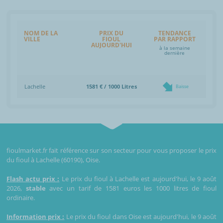
NOM DE LA
PRIX DU
TENDANCE
VILLE
FIOUL
PAR RAPPORT
AUJOURD'HUI
à la semaine
dernière
Lachelle
1581 € / 1000 Litres
Baisse
fioulmarket.fr fait référence sur son secteur pour vous proposer le prix
du fioul à Lachelle (60190), Oise.
Flash actu prix :
Le prix du fioul à Lachelle est aujourd'hui, le 9 août
2026,
stable
avec un tarif de 1581 euros les 1000 litres de fioul
ordinaire.
Information prix :
Le prix du fioul dans Oise est aujourd'hui, le 9 août