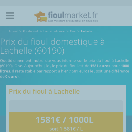
Accueil
Prix du fioul
Hauts-De-France
Oise
Lachelle
Prix du fioul domestique à
Lachelle (60190)
Quotidiennement, notre site vous informe sur le prix du fioul à Lachelle
(60190), Oise.
Aujourd’hui, le
,
le prix du fioul est de
1581 euros
pour
1000
litres
. Il reste stable par rapport à hier (1581 euros le
, soit une différence
de
0 euro
).
Prix du fioul à
Lachelle
1581
€ / 1000L
soit 1,581€ / L