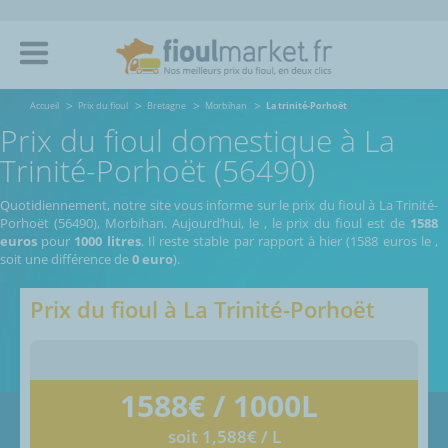
Accueil
Prix du fioul
Bretagne
Morbihan
La trinité-Porhoët
Prix du fioul domestique à La
Trinité-Porhoët (56490)
Quotidiennement, notre site vous informe sur le prix du fioul à La Trinité-
Porhoët (56490), Morbihan.
Aujourd’hui, le
,
le prix du fioul est de
1588
euros
pour
1000 litres
. Il reste stable par rapport à hier (1588 euros le
,
soit une différence de
0 euro
).
Prix du fioul à
La Trinité-Porhoët
1588
€ / 1000L
soit 1,588€ / L