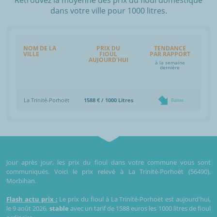
dans votre ville pour 1000 litres.
NOM DE LA
PRIX DU
TENDANCE
VILLE
FIOUL
PAR RAPPORT
AUJOURD'HUI
à la semaine
dernière
La Trinité-Porhoët
1588 € / 1000 Litres
Baisse
Jour après jour, les prix du fioul dans votre commune vous sont
communiqués. Voici le prix relevé à La Trinité-Porhoët (56490),
Morbihan.
Flash actu prix :
Le prix du fioul à La Trinité-Porhoët est aujourd'hui,
le 9 août 2026,
stable
avec un tarif de 1588 euros les 1000 litres de fioul