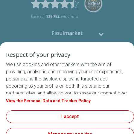
basé sur
138 782
avis clients
Fioulmarket
Fioul domestique
Respect of your privacy
We use cookies and other trackers with the aim of
Nous contacter
providing, analyzing and improving your user experience,
personalizing the display, displaying targeted ads
Suivez-nous
according to your profile on both this site and our
partners' sites, and allowing you to share our content over
social media. In accordance with French legislation,
View the Personal Data and Tracker Policy
certain audience measurement cookies are stored by
default. You can change your cookie settings at any time
I accept
Conditions Générales de Vente
by clicking on the "Manage my cookies" button. By clicking
Conditions générales d'utilisation
on the "Accept" button, you agree that we may store all
Mentions légales