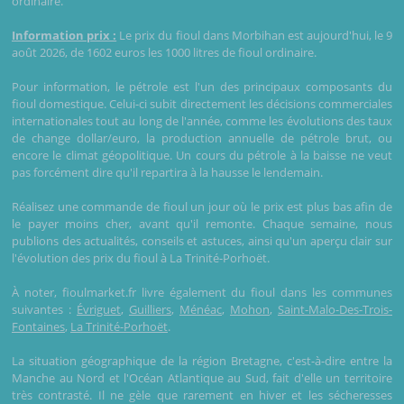
ordinaire.
Information prix :
Le prix du fioul dans Morbihan est aujourd'hui, le 9
août 2026, de 1602 euros les 1000 litres de fioul ordinaire.
Pour information, le pétrole est l'un des principaux composants du
fioul domestique. Celui-ci subit directement les décisions commerciales
internationales tout au long de l'année, comme les évolutions des taux
de change dollar/euro, la production annuelle de pétrole brut, ou
encore le climat géopolitique. Un cours du pétrole à la baisse ne veut
pas forcément dire qu'il repartira à la hausse le lendemain.
Réalisez une commande de fioul un jour où le prix est plus bas afin de
le payer moins cher, avant qu'il remonte. Chaque semaine, nous
publions des actualités, conseils et astuces, ainsi qu'un aperçu clair sur
l'évolution des prix du fioul à La Trinité-Porhoët.
À noter, fioulmarket.fr livre également du fioul dans les communes
suivantes :
Évriguet
,
Guilliers
,
Ménéac
,
Mohon
,
Saint-Malo-Des-Trois-
Fontaines
,
La Trinité-Porhoët
.
La situation géographique de la région Bretagne, c'est-à-dire entre la
Manche au Nord et l'Océan Atlantique au Sud, fait d'elle un territoire
très contrasté. Il ne gèle que rarement en hiver et les sécheresses