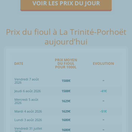
VOIR LES PRIX DU JOUR
Prix du fioul à La Trinité-Porhoët
aujourd’hui
PRIX MOYEN
DATE
DU FIOUL
EVOLUTION
POUR 1000L
Vendredi 7 août
1588€
=
2026
Jeudi 6 août 2026
1588€
-41€
Mercredi 5 août
1629€
=
2026
Mardi 4 août 2026
1629€
-51€
Lundi 3 août 2026
1680€
=
Vendredi 31 juillet
1680€
=
2026