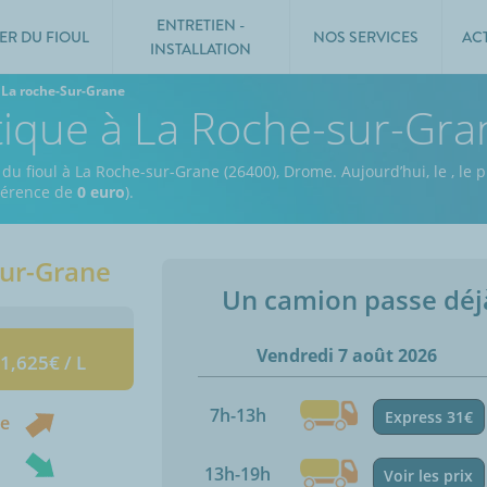
ENTRETIEN -
ER DU FIOUL
NOS SERVICES
AC
INSTALLATION
La roche-Sur-Grane
tique à La Roche-sur-Gra
 du fioul à La Roche-sur-Grane (26400), Drome.
Aujourd’hui, le
,
le p
fférence de
0 euro
).
sur-Grane
Un camion passe dé
Vendredi 7 août 2026
 1,625€ / L
7h-13h
Express 31€
ne
13h-19h
Voir les prix