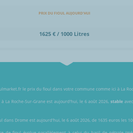
PRIX DU FIOUL AUJOURD'HUI
1625 € / 1000 Litres
ioulmarket.fr le prix du fioul dans votre commune comme ici à La R
l à La Roche-Sur-Grane est aujourd'hui, le 6 août 2026,
stable
avec
ul dans Drome est aujourd'hui, le 6 août 2026, de 1635 euros les 100
itre de fioul évolue parallèlement à celui du baril de pétrole (m