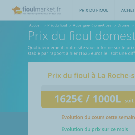
PRIX DU FIOUL
ACHET
Accueil
Prix du fioul
Auvergne-Rhone-Alpes
Drome
Prix du fioul domes
Quotidiennement, notre site vous informe sur le prix
stable par rapport à hier (1625 euros le
, soit une di
Prix du fioul à
La Roche-
1625
€ / 1000L
soit
Evolution du cours cette semai
Evolution du prix sur ce mois