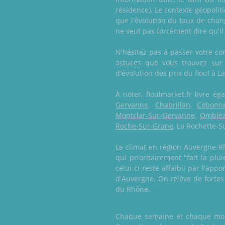
résidence). Le contexte géopoli
que l'évolution du taux de chan
ne veut pas forcément dire qu'il
N'hésitez pas à passer votre co
astuces que vous trouvez sur
d'évolution des prix du fioul à 
À noter, fioulmarket.fr livre 
Gervanne
,
Chabrillan
,
Cobonn
Montclar-Sur-Gervanne
,
Omblè
Roche-Sur-Grane
, La Rochette-S
Le climat en région Auvergne-Rh
qui prioritairement "fait la pl
celui-ci reste affaibli par l'ap
d'Auvergne. On relève de fortes
du Rhône.
Chaque semaine et chaque mois,