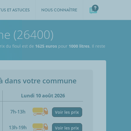
TUS ET ASTUCES
NOUS CONNAÎTRE
ne (26400)
rix du fioul est de
1625 euros
pour
1000 litres
. Il reste
jà dans votre commune
Lundi 10 août 2026
7h-13h
Voir les prix
13h-19h
Voir les prix