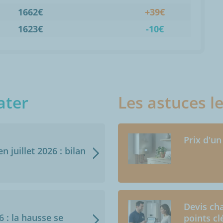
1662€
+39€
1623€
-10€
ater
Les astuces l
Prix d'un
n juillet 2026 : bilan
Devis cha
6 : la hausse se
points cl