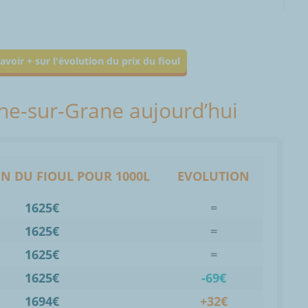
avoir + sur l'évolution du prix du fioul
che-sur-Grane aujourd’hui
N DU FIOUL POUR 1000L
EVOLUTION
1625€
=
1625€
=
1625€
=
1625€
-69€
1694€
+32€