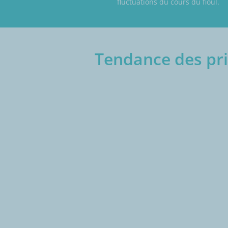
fluctuations du cours du fioul.
Tendance des pri
€/1