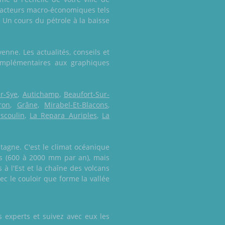
 facteurs macro-économiques tels
 Un cours du pétrole à la baisse
nne. Les actualités, conseils et
omplémentaires aux graphiques
r-Sye
,
Autichamp
,
Beaufort-Sur-
ron
,
Grâne
,
Mirabel-Et-Blacons
,
scoulin
,
La Repara Auriples
,
La
tagne. C'est le climat océanique
res (600 à 2000 mm par an), mais
 à l'Est et la chaîne des volcans
c le couloir que forme la vallée
 experts et suivez avec eux les