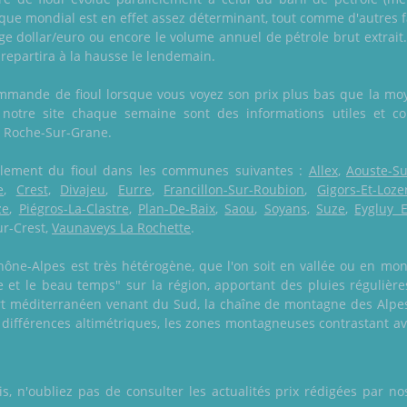
tique mondial est en effet assez déterminant, tout comme d'autres
ge dollar/euro ou encore le volume annuel de pétrole brut extrait.
 repartira à la hausse le lendemain.
mmande de fioul lorsque vous voyez son prix plus bas que la moye
 notre site chaque semaine sont des informations utiles et c
La Roche-Sur-Grane.
également du fioul dans les communes suivantes :
Allex
,
Aouste-Su
e
,
Crest
,
Divajeu
,
Eurre
,
Francillon-Sur-Roubion
,
Gigors-Et-Loze
ze
,
Piégros-La-Clastre
,
Plan-De-Baix
,
Saou
,
Soyans
,
Suze
,
Eygluy E
ur-Crest,
Vaunaveys La Rochette
.
ône-Alpes est très hétérogène, que l'on soit en vallée ou en mon
uie et le beau temps" sur la région, apportant des pluies réguliè
port méditerranéen venant du Sud, la chaîne de montagne des Alpes
 différences altimétriques, les zones montagneuses contrastant ave
 n'oubliez pas de consulter les actualités prix rédigées par nos