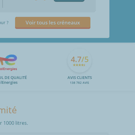
Voir tous les créneaux
our ?
4.7
/5
UL DE QUALITÉ
AVIS CLIENTS
alEnergies
138 782 AVIS
mité
 1000 litres.