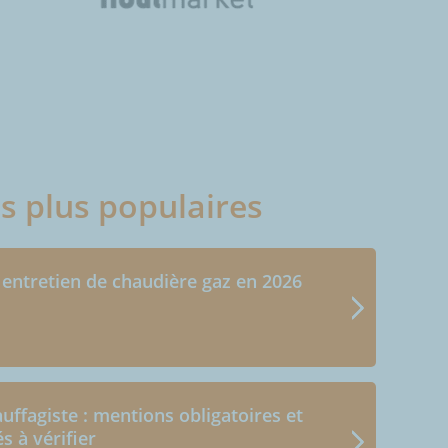
es plus populaires
 entretien de chaudière gaz en 2026
uffagiste : mentions obligatoires et
és à vérifier