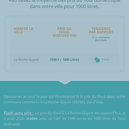
dans votre ville pour 1000 litres.
NOM DE LA
PRIX DU
TENDANCE
VILLE
FIOUL
PAR RAPPORT
AUJOURD'HUI
à la semaine
dernière
La Roche-Guyon
1596 € / 1000 Litres
Baisse
Découvrez au jour le jour sur fioulmarket.fr le prix du fioul dans votre
commune comme ici à La Roche-Guyon (95780), Val-d'oise.
Flash actu prix :
Le prix du fioul à La Roche-Guyon est aujourd'hui, le
6 août 2026,
stable
avec un tarif de 1596 euros les 1000 litres de fioul
ordinaire.