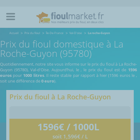
Accueil
Prix du fioul
île-De-France
Val-D'oise
La roche-Guyon
Prix du fioul domestique à La
Roche-Guyon (95780)
Quotidiennement, notre site vous informe sur le prix du fioul à La Roche-
Guyon (95780), Val-d'Oise.
Aujourd’hui, le
,
le prix du fioul est de
1596
euros
pour
1000 litres
. Il reste stable par rapport à hier (1596 euros le
,
soit une différence de
0 euro
).
Prix du fioul à
La Roche-Guyon
1596
€ / 1000L
soit 1,596€ / L