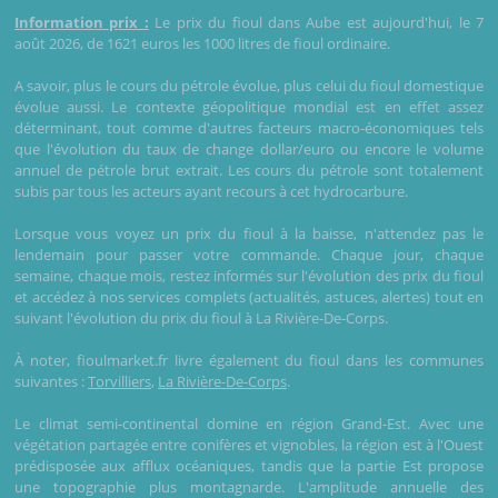
Information prix :
Le prix du fioul dans Aube est aujourd'hui, le 7
août 2026, de 1621 euros les 1000 litres de fioul ordinaire.
A savoir, plus le cours du pétrole évolue, plus celui du fioul domestique
évolue aussi. Le contexte géopolitique mondial est en effet assez
déterminant, tout comme d'autres facteurs macro-économiques tels
que l'évolution du taux de change dollar/euro ou encore le volume
annuel de pétrole brut extrait. Les cours du pétrole sont totalement
subis par tous les acteurs ayant recours à cet hydrocarbure.
Lorsque vous voyez un prix du fioul à la baisse, n'attendez pas le
lendemain pour passer votre commande. Chaque jour, chaque
semaine, chaque mois, restez informés sur l'évolution des prix du fioul
et accédez à nos services complets (actualités, astuces, alertes) tout en
suivant l'évolution du prix du fioul à La Rivière-De-Corps.
À noter, fioulmarket.fr livre également du fioul dans les communes
suivantes :
Torvilliers
,
La Rivière-De-Corps
.
Le climat semi-continental domine en région Grand-Est. Avec une
végétation partagée entre conifères et vignobles, la région est à l'Ouest
prédisposée aux afflux océaniques, tandis que la partie Est propose
une topographie plus montagnarde. L'amplitude annuelle des