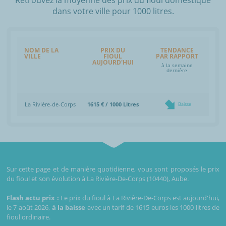
dans votre ville pour 1000 litres.
NOM DE LA
PRIX DU
TENDANCE
VILLE
FIOUL
PAR RAPPORT
AUJOURD'HUI
à la semaine
dernière
La Rivière-de-Corps
1615 € / 1000 Litres
Baisse
Sur cette page et de manière quotidienne, vous sont proposés le prix
du fioul et son évolution à La Rivière-De-Corps (10440), Aube.
Flash actu prix :
Le prix du fioul à La Rivière-De-Corps est aujourd'hui,
le 7 août 2026,
à la baisse
avec un tarif de 1615 euros les 1000 litres de
fioul ordinaire.