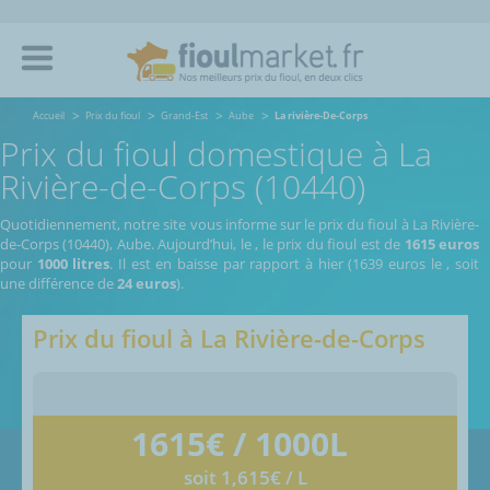
Accueil
Prix du fioul
Grand-Est
Aube
La rivière-De-Corps
Prix du fioul domestique à La
Rivière-de-Corps (10440)
Quotidiennement, notre site vous informe sur le prix du fioul à La Rivière-
de-Corps (10440), Aube.
Aujourd’hui, le
,
le prix du fioul est de
1615 euros
pour
1000 litres
. Il est en baisse par rapport à hier (1639 euros le
, soit
une différence de
24 euros
).
Prix du fioul à
La Rivière-de-Corps
1615
€ / 1000L
soit 1,615€ / L