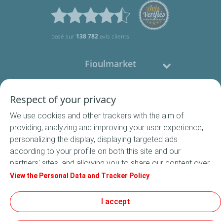
basé sur
138 782
avis clients
Fioulmarket
Fioul domestique
Respect of your privacy
We use cookies and other trackers with the aim of
Nous contacter
providing, analyzing and improving your user experience,
personalizing the display, displaying targeted ads
Suivez-nous
according to your profile on both this site and our
partners' sites, and allowing you to share our content over
social media. In accordance with French legislation,
View the Personal Data and Tracker Policy
certain audience measurement cookies are stored by
default. You can change your cookie settings at any time
I accept
Conditions Générales de Vente
by clicking on the "Manage my cookies" button. By clicking
Conditions générales d'utilisation