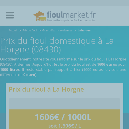
Accueil
Prix du fioul
Grand-Est
Ardennes
La horgne
Prix du fioul domestique à La
Horgne (08430)
Quotidiennement, notre site vous informe sur le prix du fioul à La Horgne
(08430), Ardennes.
Aujourd’hui, le
,
le prix du fioul est de
1606 euros
pour
1000 litres
. Il reste stable par rapport à hier (1606 euros le
, soit une
différence de
0 euro
).
Prix du fioul à
La Horgne
1606
€ / 1000L
soit 1,606€ / L