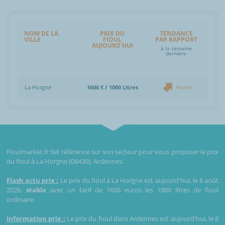
NOM DE LA
PRIX DU
TENDANCE
VILLE
FIOUL
PAR RAPPORT
AUJOURD'HUI
à la semaine
dernière
La Horgne
1606 € / 1000 Litres
Hausse
Fioulmarket.fr fait référence sur son secteur pour vous proposer le prix
du fioul à La Horgne (08430), Ardennes.
Flash actu prix :
Le prix du fioul à La Horgne est aujourd'hui, le 8 août
2026,
stable
avec un tarif de 1606 euros les 1000 litres de fioul
ordinaire.
Information prix :
Le prix du fioul dans Ardennes est aujourd'hui, le 8