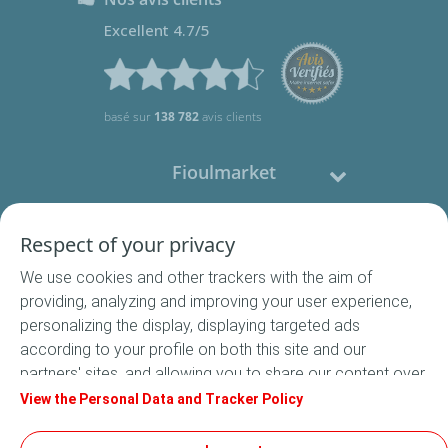
Excellent 4.7/5
basé sur
138 782
avis clients
Fioulmarket
Fioul domestique
Respect of your privacy
We use cookies and other trackers with the aim of
Nous contacter
providing, analyzing and improving your user experience,
personalizing the display, displaying targeted ads
Suivez-nous
according to your profile on both this site and our
partners' sites, and allowing you to share our content over
social media. In accordance with French legislation,
View the Personal Data and Tracker Policy
certain audience measurement cookies are stored by
default. You can change your cookie settings at any time