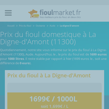
Accueil
Prix du fioul
Occitanie
Aude
La digne-D'amont
Prix du fioul domestique à La
Digne-d'Amont (11300)
Quotidiennement, notre site vous informe sur le prix du fioul à La Digne-
d'Amont (11300), Aude.
Aujourd’hui, le
,
le prix du fioul est de
1699 euros
pour
1000 litres
. Il reste stable par rapport à hier (1699 euros le
, soit une
différence de
0 euro
).
Prix du fioul à
La Digne-d'Amont
1699
€ / 1000L
soit 1,699€ / L