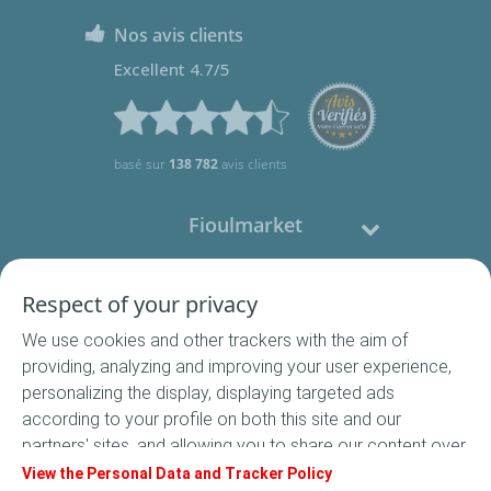
Nos avis clients
Excellent 4.7/5
basé sur
138 782
avis clients
Fioulmarket
Fioul domestique
Respect of your privacy
We use cookies and other trackers with the aim of
Nous contacter
providing, analyzing and improving your user experience,
personalizing the display, displaying targeted ads
Suivez-nous
according to your profile on both this site and our
partners' sites, and allowing you to share our content over
social media. In accordance with French legislation,
View the Personal Data and Tracker Policy