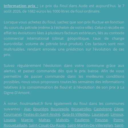
Information prix :
Le prix du fioul dans Aude est aujourd'hui, le 7
août 2026, de 1682 euros les 1000 litres de fioul ordinaire.
Lorsque vous achetez du fioul, sachez que son prix fluctue en fonction
du cours du pétrole (même à l'échelon de votre ville). Celui-ci récolte en
effet les évolutions liées à plusieurs facteurs extérieurs, liés au contexte
commercial international (climat géopolitique, taux de change
euro/dollar, volume de pétrole brut produit). Ces facteurs sont non
maîtrisables, rendant erronée une prédiction sur l'évolution de ces
prix.
Suivez régulièrement l'évolution dans votre commune grâce aux
alertes, et passez commande dès que le prix baisse. Afin de vous
permettre de passer commande dans les meilleures conditions
possibles, nous vous proposons toutes les semaines des informations
relatives à la consommation de fioul et à l'évolution de son prix à La
Digne-D'Amont.
À noter, fioulmarket.fr livre également du fioul dans les communes
suivantes :
Ajac
,
Bouriège
,
Bourigeole
,
Brugairolles
,
Castelreng
,
Cépie
,
Cournanel
,
Festes-Et-Saint-André
,
Gaja-Et-Villedieu
,
Lauraguel
,
Limoux
,
Loupia
,
Magrie
,
Malras
,
Malviès
,
Pauligne
,
Pieusse
,
Pomy
,
Roquetaillade
,
Saint-Couat-Du-Razès
,
Saint-Martin-De-Villereglan
,
Saint-