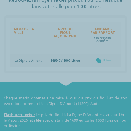
dans votre ville pour 1000 litres.
NOM DE LA
PRIX DU
TENDANCE
VILLE
FIOUL
PAR RAPPORT
AUJOURD'HUI
à la semaine
dernière
La Digne-d'Amont
1699 € / 1000 Litres
Baisse
Chaque matin obtenez une mise à jour du prix du fioul et de son
évolution, comme ici à La Digne-D'Amont (11300), Aude.
Flash actu prix :
Le prix du fioul à La Digne-D'Amont est aujourd'hui,
le 7 août 2026,
stable
avec un tarif de 1699 euros les 1000 litres de fioul
ordinaire.