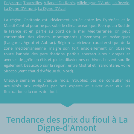
Polycarpe
,
Tourreilles
,
Villarzel-Du-Razès
,
Villelongue-D'Aude
,
La Bezole
,
La Digne-D'Amont
,
La Digne-D'Aval
.
La région Occitanie est idéalement située entre les Pyrénées et le
Massif Central pour ne pas subir le climat océanique. Bien qu'au Sud de
la France et en partie au bord de la mer Méditerranée, on peut
contempler des climats montagnards (Cévennes) et océaniques
(Laugaret, Agout et Aubrac). Région capricieuse caractéristique de la
zone méditerranéenne, malgré son fort ensoleillement on observe
toute l'année des perturbations parfois spectaculaires : orages et
averses de grêle en été, et pluies diluviennes en hiver. Le vent souffle
également beaucoup sur la région, entre Mistral et Tramontane, voire
Sirocco (vent chaud d'Afrique du Nord).
Chaque semaine et chaque mois, n'oubliez pas de consulter les
actualités prix rédigées par nos experts et suivez avec eux les
fluctuations du cours du fioul.
Tendance des prix du fioul à La
Digne-d'Amont