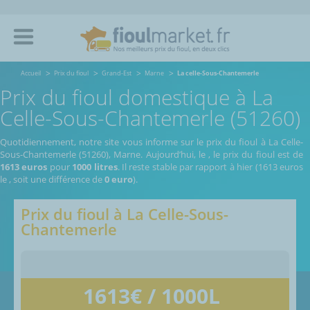
Accueil
Prix du fioul
Grand-Est
Marne
La celle-Sous-Chantemerle
Prix du fioul domestique à La
Celle-Sous-Chantemerle (51260)
Quotidiennement, notre site vous informe sur le prix du fioul à La Celle-
Sous-Chantemerle (51260), Marne.
Aujourd’hui, le
,
le prix du fioul est de
1613 euros
pour
1000 litres
. Il reste stable par rapport à hier (1613 euros
le
, soit une différence de
0 euro
).
Prix du fioul à
La Celle-Sous-
Chantemerle
1613
€ / 1000L