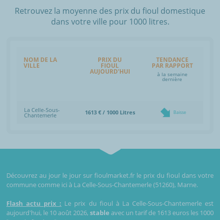
Retrouvez la moyenne des prix du fioul domestique
dans votre ville pour 1000 litres.
NOM DE LA
PRIX DU
TENDANCE
VILLE
FIOUL
PAR RAPPORT
AUJOURD'HUI
à la semaine
dernière
La Celle-Sous-
1613 € / 1000 Litres
Baisse
Chantemerle
Découvrez au jour le jour sur fioulmarket.fr le prix du fioul dans votre
commune comme ici à La Celle-Sous-Chantemerle (51260), Marne.
Flash actu prix :
Le prix du fioul à La Celle-Sous-Chantemerle est
aujourd'hui, le 10 août 2026,
stable
avec un tarif de 1613 euros les 1000