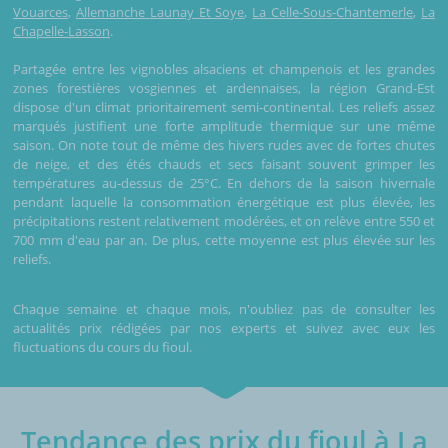
Vouarces
,
Allemanche Launay Et Soye
,
La Celle-Sous-Chantemerle
,
La
Chapelle-Lasson
.
Partagée entre les vignobles alsaciens et champenois et les grandes
zones forestières vosgiennes et ardennaises, la région Grand-Est
dispose d'un climat prioritairement semi-continental. Les reliefs assez
marqués justifient une forte amplitude thermique sur une même
saison. On note tout de même des hivers rudes avec de fortes chutes
de neige, et des étés chauds et secs faisant souvent grimper les
températures au-dessus de 25°C. En dehors de la saison hivernale
pendant laquelle la consommation énergétique est plus élevée, les
précipitations restent relativement modérées, et on relève entre 550 et
700 mm d'eau par an. De plus, cette moyenne est plus élevée sur les
reliefs.
Chaque semaine et chaque mois, n'oubliez pas de consulter les
actualités prix rédigées par nos experts et suivez avec eux les
fluctuations du cours du fioul.
Tendance des prix du fioul à La