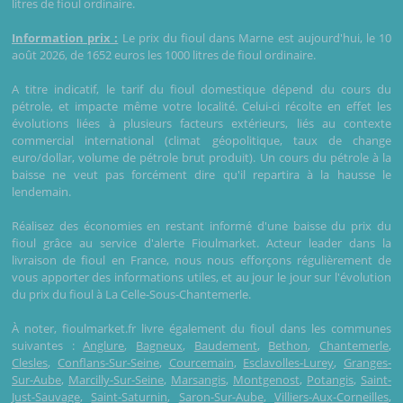
litres de fioul ordinaire.
Information prix :
Le prix du fioul dans Marne est aujourd'hui, le 10
août 2026, de 1652 euros les 1000 litres de fioul ordinaire.
A titre indicatif, le tarif du fioul domestique dépend du cours du
pétrole, et impacte même votre localité. Celui-ci récolte en effet les
évolutions liées à plusieurs facteurs extérieurs, liés au contexte
commercial international (climat géopolitique, taux de change
euro/dollar, volume de pétrole brut produit). Un cours du pétrole à la
baisse ne veut pas forcément dire qu'il repartira à la hausse le
lendemain.
Réalisez des économies en restant informé d'une baisse du prix du
fioul grâce au service d'alerte Fioulmarket. Acteur leader dans la
livraison de fioul en France, nous nous efforçons régulièrement de
vous apporter des informations utiles, et au jour le jour sur l'évolution
du prix du fioul à La Celle-Sous-Chantemerle.
À noter, fioulmarket.fr livre également du fioul dans les communes
suivantes :
Anglure
,
Bagneux
,
Baudement
,
Bethon
,
Chantemerle
,
Clesles
,
Conflans-Sur-Seine
,
Courcemain
,
Esclavolles-Lurey
,
Granges-
Sur-Aube
,
Marcilly-Sur-Seine
,
Marsangis
,
Montgenost
,
Potangis
,
Saint-
Just-Sauvage
,
Saint-Saturnin
,
Saron-Sur-Aube
,
Villiers-Aux-Corneilles
,