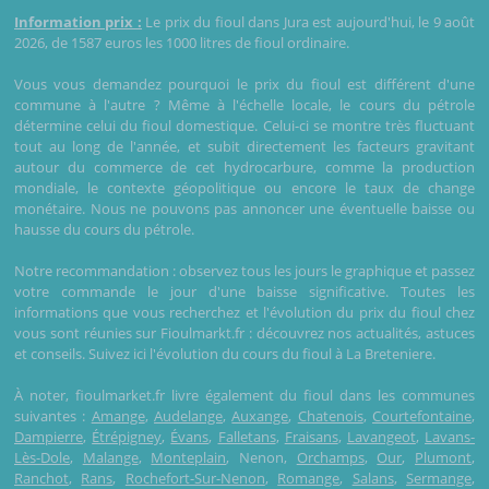
Information prix :
Le prix du fioul dans Jura est aujourd'hui, le 9 août
2026, de 1587 euros les 1000 litres de fioul ordinaire.
Vous vous demandez pourquoi le prix du fioul est différent d'une
commune à l'autre ? Même à l'échelle locale, le cours du pétrole
détermine celui du fioul domestique. Celui-ci se montre très fluctuant
tout au long de l'année, et subit directement les facteurs gravitant
autour du commerce de cet hydrocarbure, comme la production
mondiale, le contexte géopolitique ou encore le taux de change
monétaire. Nous ne pouvons pas annoncer une éventuelle baisse ou
hausse du cours du pétrole.
Notre recommandation : observez tous les jours le graphique et passez
votre commande le jour d'une baisse significative. Toutes les
informations que vous recherchez et l'évolution du prix du fioul chez
vous sont réunies sur Fioulmarkt.fr : découvrez nos actualités, astuces
et conseils. Suivez ici l'évolution du cours du fioul à La Breteniere.
À noter, fioulmarket.fr livre également du fioul dans les communes
suivantes :
Amange
,
Audelange
,
Auxange
,
Chatenois
,
Courtefontaine
,
Dampierre
,
Étrépigney
,
Évans
,
Falletans
,
Fraisans
,
Lavangeot
,
Lavans-
Lès-Dole
,
Malange
,
Monteplain
, Nenon,
Orchamps
,
Our
,
Plumont
,
Ranchot
,
Rans
,
Rochefort-Sur-Nenon
,
Romange
,
Salans
,
Sermange
,