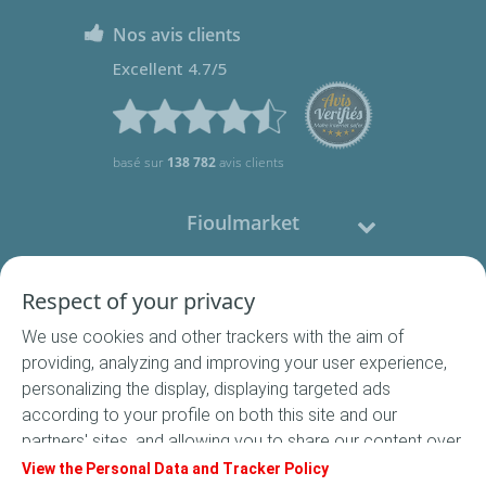
Nos avis clients
Excellent 4.7/5
basé sur
138 782
avis clients
Fioulmarket
Fioul domestique
Respect of your privacy
We use cookies and other trackers with the aim of
Nous contacter
providing, analyzing and improving your user experience,
personalizing the display, displaying targeted ads
Suivez-nous
according to your profile on both this site and our
partners' sites, and allowing you to share our content over
social media. In accordance with French legislation,
View the Personal Data and Tracker Policy