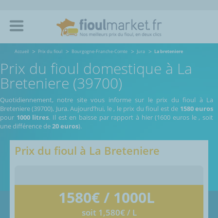
Accueil
Prix du fioul
Bourgogne-Franche-Comte
Jura
La breteniere
Prix du fioul domestique à La
Breteniere (39700)
Quotidiennement, notre site vous informe sur le prix du fioul à La
Breteniere (39700), Jura.
Aujourd’hui, le
,
le prix du fioul est de
1580 euros
pour
1000 litres
. Il est en baisse par rapport à hier (1600 euros le
, soit
une différence de
20 euros
).
Prix du fioul à
La Breteniere
1580
€ / 1000L
soit 1,580€ / L