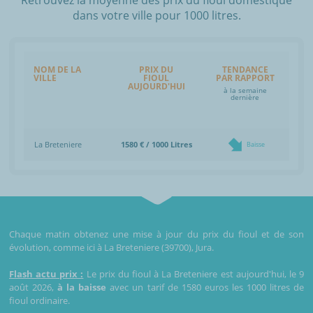
dans votre ville pour 1000 litres.
NOM DE LA
PRIX DU
TENDANCE
VILLE
FIOUL
PAR RAPPORT
AUJOURD'HUI
à la semaine
dernière
La Breteniere
1580 € / 1000 Litres
Baisse
Chaque matin obtenez une mise à jour du prix du fioul et de son
évolution, comme ici à La Breteniere (39700), Jura.
Flash actu prix :
Le prix du fioul à La Breteniere est aujourd'hui, le 9
août 2026,
à la baisse
avec un tarif de 1580 euros les 1000 litres de
fioul ordinaire.