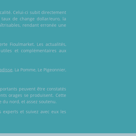
alité. Celui-ci subit directement
 taux de change dollar/euro, la
aîtrisables, rendant erronée une
rte Fioulmarket. Les actualités,
 utiles et complémentaires aux
ladisse
, La Pomme, Le Pigeonnier,
portants peuvent être constatés
lents orages se produisent. Cette
ce du nord, et assez soutenu.
 experts et suivez avec eux les