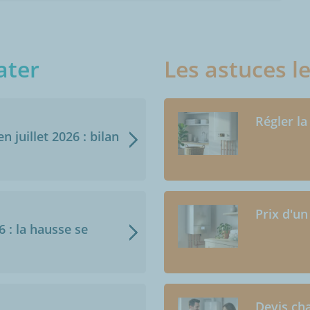
ater
Les astuces l
Régler la
n juillet 2026 : bilan
Prix d'un
6 : la hausse se
Devis cha