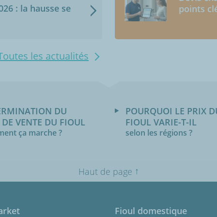
2026 : la hausse se
points cl
Toutes les actualités
ERMINATION DU
POURQUOI LE PRIX D
 DE VENTE DU FIOUL
FIOUL VARIE-T-IL
ent ça marche ?
selon les régions ?
↑
Haut de page
arket
Fioul domestique