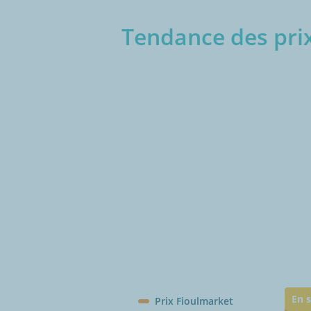
Tendance des prix
€/1
En s
Prix Fioulmarket