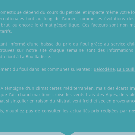
oul domestique dépend du cours du pétrole, et impacte même votre loc
ernationales tout au long de l'année, comme les évolutions des
brut, ou encore le climat géopolitique. Ces facteurs sont non m
tarifs.
nt informé d'une baisse du prix du fioul grâce au service d'ale
trouvez sur notre site chaque semaine sont des informations
u fioul à La Bouilladisse.
alement du fioul dans les communes suivantes :
Belcodène
,
La Bouil
CA témoigne d'un climat certes méditerranéen, mais des écarts im
orsque l'air chaud maritime croise les vents frais des Alpes, de vio
at si singulier en raison du Mistral, vent froid et sec en provenan
 n'oubliez pas de consulter les actualités prix rédigées par nos