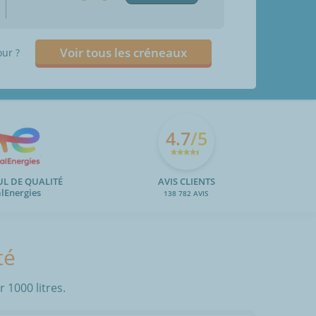
Voir tous les créneaux
our ?
4.7
/5
UL DE QUALITÉ
AVIS CLIENTS
alEnergies
138 782 AVIS
té
 1000 litres.