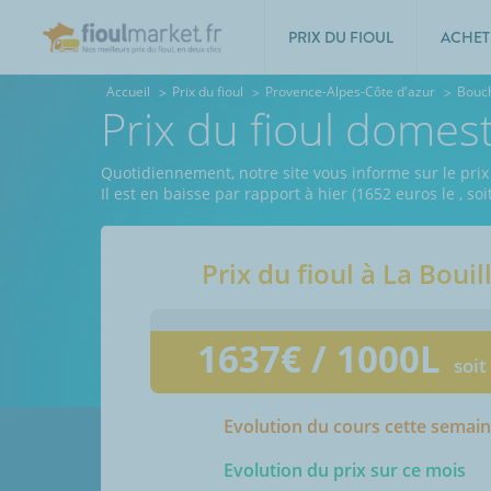
PRIX DU FIOUL
ACHET
Accueil
Prix du fioul
Provence-Alpes-Côte d'azur
Bouc
Prix du fioul domes
Quotidiennement, notre site vous informe sur le prix
Il est en baisse par rapport à hier (1652 euros le
, so
Prix du fioul à
La Bouil
1637
€ / 1000L
soit
Evolution du cours cette semai
Evolution du prix sur ce mois