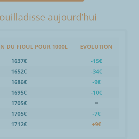
Bouilladisse aujourd’hui
N DU FIOUL POUR 1000L
EVOLUTION
1637€
-15€
1652€
-34€
1686€
-9€
1695€
-10€
1705€
=
1705€
-7€
1712€
+9€