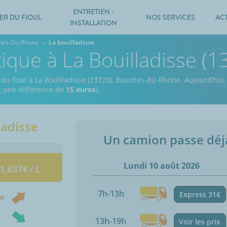
ENTRETIEN -
ER DU FIOUL
NOS SERVICES
AC
INSTALLATION
hes-Du-Rhone
La bouilladisse
tique à La Bouilladisse (1
 du fioul à La Bouilladisse (13720), Bouches-du-Rhone.
Aujourd’hui,
it une différence de
15 euros
).
ladisse
Un camion passe dé
Lundi 10 août 2026
 1,637€ / L
7h-13h
Express 31€
ne
13h-19h
Voir les prix