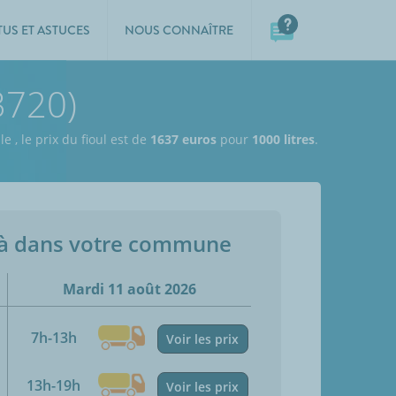
TUS ET ASTUCES
NOUS CONNAÎTRE
3720)
 le
,
le prix du fioul est de
1637 euros
pour
1000 litres
.
jà dans votre commune
Mardi 11 août 2026
7h-13h
Voir les prix
13h-19h
Voir les prix