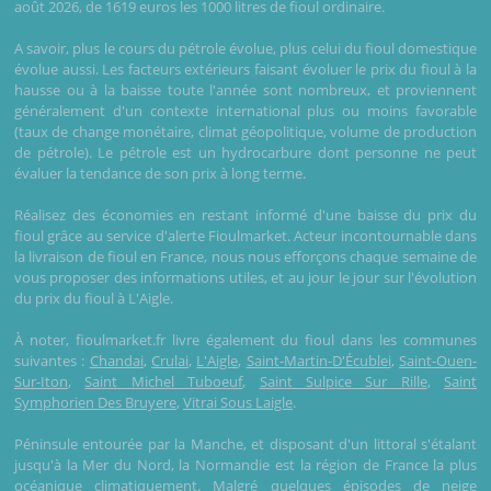
août 2026, de 1619 euros les 1000 litres de fioul ordinaire.
A savoir, plus le cours du pétrole évolue, plus celui du fioul domestique
évolue aussi. Les facteurs extérieurs faisant évoluer le prix du fioul à la
hausse ou à la baisse toute l'année sont nombreux, et proviennent
généralement d'un contexte international plus ou moins favorable
(taux de change monétaire, climat géopolitique, volume de production
de pétrole). Le pétrole est un hydrocarbure dont personne ne peut
évaluer la tendance de son prix à long terme.
Réalisez des économies en restant informé d'une baisse du prix du
fioul grâce au service d'alerte Fioulmarket. Acteur incontournable dans
la livraison de fioul en France, nous nous efforçons chaque semaine de
vous proposer des informations utiles, et au jour le jour sur l'évolution
du prix du fioul à L'Aigle.
À noter, fioulmarket.fr livre également du fioul dans les communes
suivantes :
Chandai
,
Crulai
,
L'Aigle
,
Saint-Martin-D'Écublei
,
Saint-Ouen-
Sur-Iton
,
Saint Michel Tuboeuf
,
Saint Sulpice Sur Rille
,
Saint
Symphorien Des Bruyere
,
Vitrai Sous Laigle
.
Péninsule entourée par la Manche, et disposant d'un littoral s'étalant
jusqu'à la Mer du Nord, la Normandie est la région de France la plus
océanique climatiquement. Malgré quelques épisodes de neige