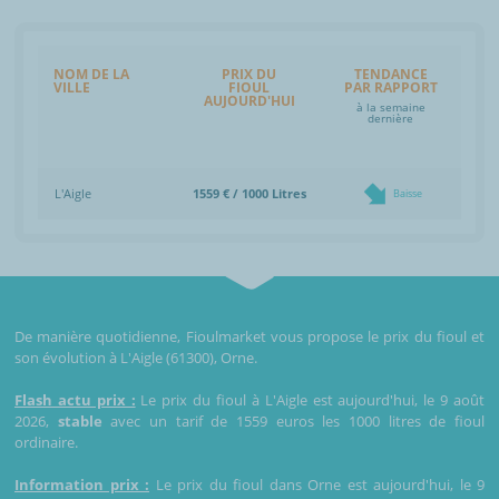
NOM DE LA
PRIX DU
TENDANCE
VILLE
FIOUL
PAR RAPPORT
AUJOURD'HUI
à la semaine
dernière
L'Aigle
1559 € / 1000 Litres
Baisse
De manière quotidienne, Fioulmarket vous propose le prix du fioul et
son évolution à L'Aigle (61300), Orne.
Flash actu prix :
Le prix du fioul à L'Aigle est aujourd'hui, le 9 août
2026,
stable
avec un tarif de 1559 euros les 1000 litres de fioul
ordinaire.
Information prix :
Le prix du fioul dans Orne est aujourd'hui, le 9