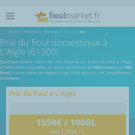
Accueil
Prix du fioul
Normandie
Orne
L'aigle
Prix du fioul domestique à
L'Aigle (61300)
Quotidiennement, notre site vous informe sur le prix du fioul à L'Aigle
(61300), Orne.
Aujourd’hui, le
,
le prix du fioul est de
1559 euros
pour
1000
litres
. Il reste stable par rapport à hier (1559 euros le
, soit une différence
de
0 euro
).
Prix du fioul à
L'Aigle
1559
€ / 1000L
soit 1,559€ / L