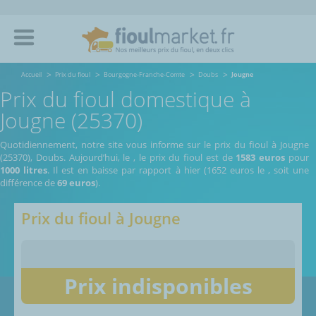
Accueil
Prix du fioul
Bourgogne-Franche-Comte
Doubs
Jougne
Prix du fioul domestique à
Jougne (25370)
Quotidiennement, notre site vous informe sur le prix du fioul à Jougne
(25370), Doubs.
Aujourd’hui, le
,
le prix du fioul est de
1583 euros
pour
1000 litres
. Il est en baisse par rapport à hier (1652 euros le
, soit une
différence de
69 euros
).
Prix du fioul à
Jougne
Prix indisponibles