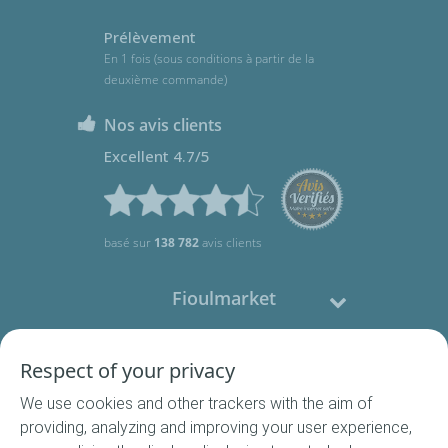
Prélèvement
En 1 fois (sous conditions à partir de la
deuxième commande)
Nos avis clients
Excellent 4.7/5
basé sur
138 782
avis clients
Fioulmarket
Fioul domestique
Respect of your privacy
We use cookies and other trackers with the aim of
Nous contacter
providing, analyzing and improving your user experience,