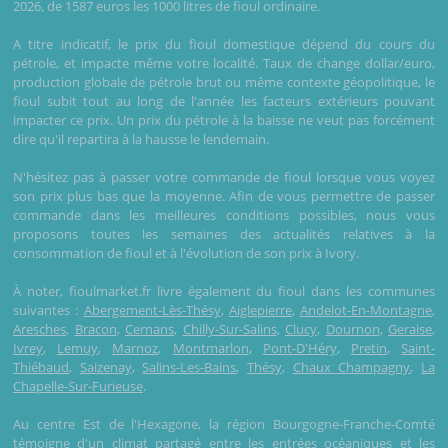
2026, de 1587 euros les 1000 litres de fioul ordinaire.
A titre indicatif, le prix du fioul domestique dépend du cours du
pétrole, et impacte même votre localité. Taux de change dollar/euro,
production globale de pétrole brut ou même contexte géopolitique, le
fioul subit tout au long de l'année les facteurs extérieurs pouvant
impacter ce prix. Un prix du pétrole à la baisse ne veut pas forcément
dire qu'il repartira à la hausse le lendemain.
N'hésitez pas à passer votre commande de fioul lorsque vous voyez
son prix plus bas que la moyenne. Afin de vous permettre de passer
commande dans les meilleures conditions possibles, nous vous
proposons toutes les semaines des actualités relatives à la
consommation de fioul et à l'évolution de son prix à Ivory.
À noter, fioulmarket.fr livre également du fioul dans les communes
suivantes :
Abergement-Lès-Thésy
,
Aiglepierre
,
Andelot-En-Montagne
,
Aresches
,
Bracon
,
Cernans
,
Chilly-Sur-Salins
,
Clucy
,
Dournon
,
Geraise
,
Ivrey
,
Lemuy
,
Marnoz
,
Montmarlon
,
Pont-D'Héry
,
Pretin
,
Saint-
Thiébaud
,
Saizenay
,
Salins-Les-Bains
,
Thésy
,
Chaux Champagny
,
La
Chapelle-Sur-Furieuse
.
Au centre Est de l'Hexagone, la région Bourgogne-Franche-Comté
témoigne d'un climat partagé entre les entrées océaniques et les