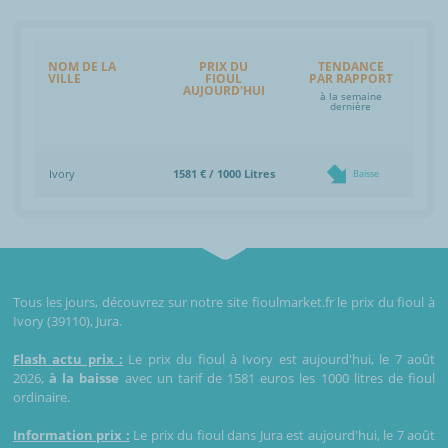
NOM DE LA
PRIX DU
TENDANCE
VILLE
FIOUL
PAR RAPPORT
AUJOURD'HUI
à la semaine
dernière
Ivory
1581 € / 1000 Litres
Baisse
Tous les jours, découvrez sur notre site fioulmarket.fr le prix du fioul à
Ivory (39110), Jura.
Flash actu prix :
Le prix du fioul à Ivory est aujourd'hui, le 7 août
2026,
à la baisse
avec un tarif de 1581 euros les 1000 litres de fioul
ordinaire.
Information prix :
Le prix du fioul dans Jura est aujourd'hui, le 7 août