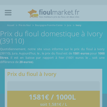
Accueil
Prix du fioul
Bourgogne-Franche-Comte
Jura
Ivory
Prix du fioul domestique à Ivory
(39110)
Quotidiennement, notre site vous informe sur le prix du fioul à Ivory
(39110), Jura.
Aujourd’hui, le
,
le prix du fioul est de
1581 euros
pour
1000
litres
. Il est en baisse par rapport à hier (1601 euros le
, soit une
différence de
20 euros
).
Prix du fioul à
Ivory
1581
€ / 1000L
soit 1,581€ / L