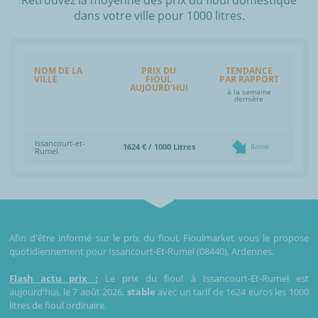
dans votre ville pour 1000 litres.
NOM DE LA
PRIX DU
TENDANCE
VILLE
FIOUL
PAR RAPPORT
AUJOURD'HUI
à la semaine
dernière
Issancourt-et-
1624 € / 1000 Litres
Baisse
Rumel
Afin d'être informé sur le prix du fioul, Fioulmarket vous le propose
quotidiennement pour Issancourt-Et-Rumel (08440), Ardennes.
Flash actu prix :
Le prix du fioul à Issancourt-Et-Rumel est
aujourd'hui, le 7 août 2026,
stable
avec un tarif de 1624 euros les 1000
litres de fioul ordinaire.