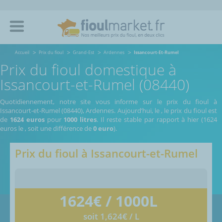
Accueil
Prix du fioul
Grand-Est
Ardennes
Issancourt-Et-Rumel
Prix du fioul domestique à
Issancourt-et-Rumel (08440)
Quotidiennement, notre site vous informe sur le prix du fioul à
Issancourt-et-Rumel (08440), Ardennes.
Aujourd’hui, le
,
le prix du fioul est
de
1624 euros
pour
1000 litres
. Il reste stable par rapport à hier (1624
euros le
, soit une différence de
0 euro
).
Prix du fioul à
Issancourt-et-Rumel
1624
€ / 1000L
soit 1,624€ / L