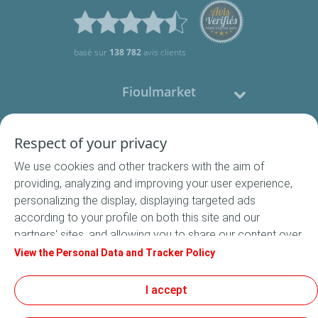
basé sur
138 782
avis clients
Fioulmarket
Fioul domestique
Respect of your privacy
We use cookies and other trackers with the aim of
Nous contacter
providing, analyzing and improving your user experience,
personalizing the display, displaying targeted ads
Suivez-nous
according to your profile on both this site and our
partners' sites, and allowing you to share our content over
social media. In accordance with French legislation,
View the Personal Data and Tracker Policy
certain audience measurement cookies are stored by
default. You can change your cookie settings at any time
I accept
Conditions Générales de Vente
by clicking on the "Manage my cookies" button. By clicking
Conditions générales d'utilisation