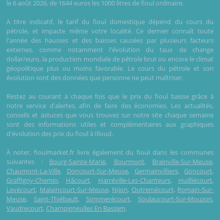
le 6 août 2026, de 1644 euros les 1000 litres de fioul ordinaire.
A titre indicatif, le tarif du fioul domestique dépend du cours du
pétrole, et impacte même votre localité. Ce dernier connaît toute
l'année des hausses et des baisses causées par plusieurs facteurs
externes, comme notamment l'évolution du taux de change
dollar/euro, la production mondiale de pétrole brut ou encore le climat
géopolitique plus ou moins favorable. Le cours du pétrole et son
évolution sont des données que personne ne peut maîtriser.
Restez au courant à chaque fois que le prix du fioul baisse grâce à
notre service d'alertes, afin de faire des économies. Les actualités,
conseils et astuces que vous trouvez sur notre site chaque semaine
sont des informations utiles et complémentaires aux graphiques
d'évolution des prix du fioul à Illoud.
À noter, fioulmarket.fr livre également du fioul dans les communes
suivantes :
Bourg-Sainte-Marie
,
Bourmont
,
Brainville-Sur-Meuse
,
Chaumont-La-Ville
,
Doncourt-Sur-Meuse
,
Germainvilliers
,
Goncourt
,
Graffigny-Chemin
,
Hâcourt
,
Harréville-Les-Chanteurs
,
Huilliécourt
,
Levécourt
,
Malaincourt-Sur-Meuse
,
Nijon
,
Outremécourt
,
Romain-Sur-
Meuse
,
Saint-Thiébault
,
Sommerécourt
,
Soulaucourt-Sur-Mouzon
,
Vaudrecourt
,
Champigneulles En Bassign
.