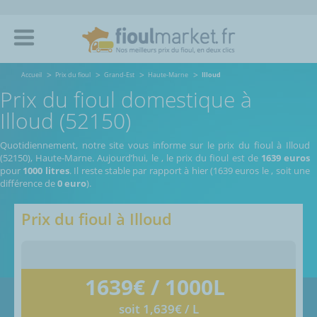
Accueil
Prix du fioul
Grand-Est
Haute-Marne
Illoud
Prix du fioul domestique à
Illoud (52150)
Quotidiennement, notre site vous informe sur le prix du fioul à Illoud
(52150), Haute-Marne.
Aujourd’hui, le
,
le prix du fioul est de
1639 euros
pour
1000 litres
. Il reste stable par rapport à hier (1639 euros le
, soit une
différence de
0 euro
).
Prix du fioul à
Illoud
1639
€ / 1000L
soit 1,639€ / L