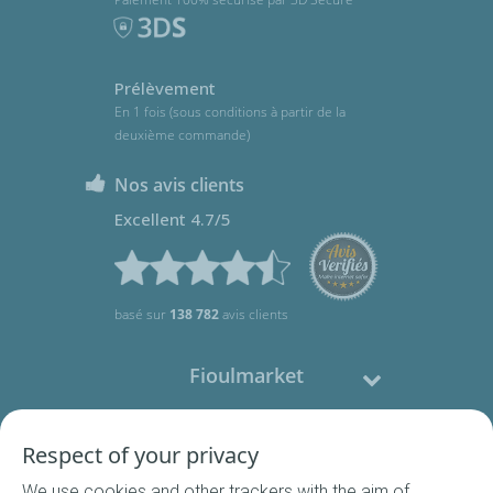
Prélèvement
En 1 fois (sous conditions à partir de la
deuxième commande)
Nos avis clients
Excellent 4.7/5
basé sur
138 782
avis clients
Fioulmarket
Fioul domestique
Respect of your privacy
We use cookies and other trackers with the aim of