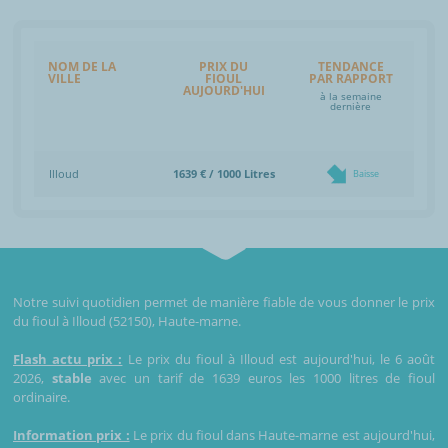
NOM DE LA
PRIX DU
TENDANCE
VILLE
FIOUL
PAR RAPPORT
AUJOURD'HUI
à la semaine
dernière
Illoud
1639 € / 1000 Litres
Baisse
Notre suivi quotidien permet de manière fiable de vous donner le prix
du fioul à Illoud (52150), Haute-marne.
Flash actu prix :
Le prix du fioul à Illoud est aujourd'hui, le 6 août
2026,
stable
avec un tarif de 1639 euros les 1000 litres de fioul
ordinaire.
Information prix :
Le prix du fioul dans Haute-marne est aujourd'hui,