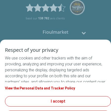
basé sur
138 782
avis clients
Fioulmarket
Fioul domestique
Respect of your privacy
We use cookies and other trackers with the aim of
Nous contacter
providing, analyzing and improving your user experience,
personalizing the display, displaying targeted ads
Suivez-nous
according to your profile on both this site and our
partners' sites, and allowing you to share our content over
social media. In accordance with French legislation,
View the Personal Data and Tracker Policy
certain audience measurement cookies are stored by
default. You can change your cookie settings at any time
I accept
Conditions Générales de Vente
by clicking on the "Manage my cookies" button. By clicking
Conditions générales d'utilisation