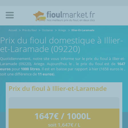
Accueil
Prix du fioul
Occitanie
Ariege
Illier-Et-Laramade
Prix du fioul domestique à Illier-
et-Laramade (09220)
Quotidiennement, notre site vous informe sur le prix du fioul à Illier-et-
Laramade (09220), Ariege.
Aujourd’hui, le
,
le prix du fioul est de
1647
euros
pour
1000 litres
. Il est en baisse par rapport à hier (1658 euros le
,
soit une différence de
11 euros
).
Prix du fioul à
Illier-et-Laramade
1647
€ / 1000L
soit 1,647€ / L