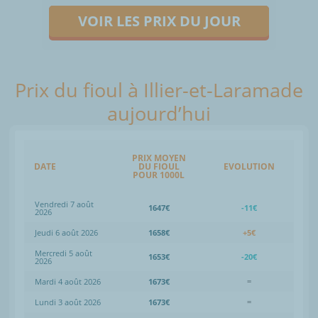
VOIR LES PRIX DU JOUR
Prix du fioul à Illier-et-Laramade
aujourd’hui
PRIX MOYEN
DATE
DU FIOUL
EVOLUTION
POUR 1000L
Vendredi 7 août
1647€
-11€
2026
Jeudi 6 août 2026
1658€
+5€
Mercredi 5 août
1653€
-20€
2026
Mardi 4 août 2026
1673€
=
Lundi 3 août 2026
1673€
=