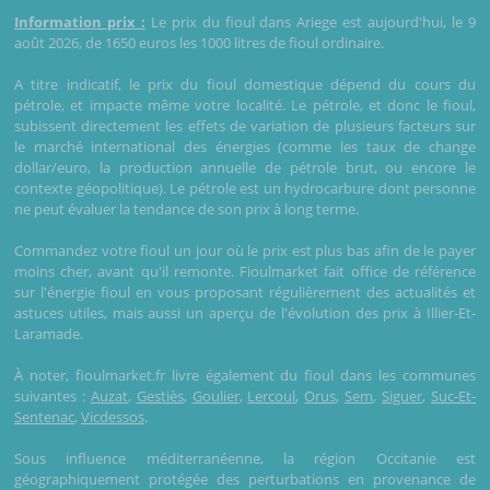
Information prix :
Le prix du fioul dans Ariege est aujourd'hui, le 9
août 2026, de 1650 euros les 1000 litres de fioul ordinaire.
A titre indicatif, le prix du fioul domestique dépend du cours du
pétrole, et impacte même votre localité. Le pétrole, et donc le fioul,
subissent directement les effets de variation de plusieurs facteurs sur
le marché international des énergies (comme les taux de change
dollar/euro, la production annuelle de pétrole brut, ou encore le
contexte géopolitique). Le pétrole est un hydrocarbure dont personne
ne peut évaluer la tendance de son prix à long terme.
Commandez votre fioul un jour où le prix est plus bas afin de le payer
moins cher, avant qu'il remonte. Fioulmarket fait office de référence
sur l'énergie fioul en vous proposant régulièrement des actualités et
astuces utiles, mais aussi un aperçu de l'évolution des prix à Illier-Et-
Laramade.
À noter, fioulmarket.fr livre également du fioul dans les communes
suivantes :
Auzat
,
Gestiès
,
Goulier
,
Lercoul
,
Orus
,
Sem
,
Siguer
,
Suc-Et-
Sentenac
,
Vicdessos
.
Sous influence méditerranéenne, la région Occitanie est
géographiquement protégée des perturbations en provenance de