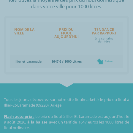
dans votre ville pour 1000 litres.
NOM DE LA
PRIX DU
TENDANCE
VILLE
FIOUL
PAR RAPPORT
AUJOURD'HUI
à la semaine
dernière
Illier-et-Laramade
1647 € / 1000 Litres
Baisse
Tous les jours, découvrez sur notre site fioulmarket.fr le prix du fioul à
Illier-Et-Laramade (09220), Ariege.
Flash actu prix :
Le prix du fioul à Illier-Et-Laramade est aujourd'hui, le
9 août 2026,
à la baisse
avec un tarif de 1647 euros les 1000 litres de
fioul ordinaire.