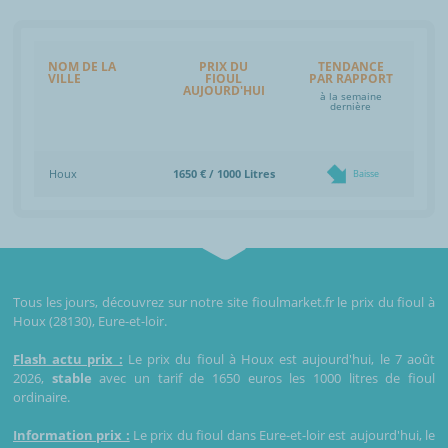
NOM DE LA
PRIX DU
TENDANCE
VILLE
FIOUL
PAR RAPPORT
AUJOURD'HUI
à la semaine
dernière
Houx
1650 € / 1000 Litres
Baisse
Tous les jours, découvrez sur notre site fioulmarket.fr le prix du fioul à
Houx (28130), Eure-et-loir.
Flash actu prix :
Le prix du fioul à Houx est aujourd'hui, le 7 août
2026,
stable
avec un tarif de 1650 euros les 1000 litres de fioul
ordinaire.
Information prix :
Le prix du fioul dans Eure-et-loir est aujourd'hui, le