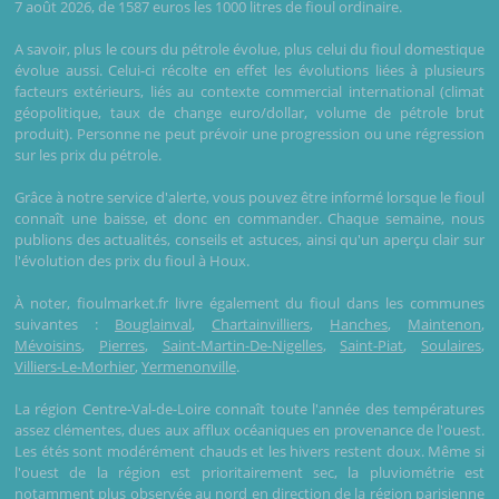
7 août 2026, de 1587 euros les 1000 litres de fioul ordinaire.
A savoir, plus le cours du pétrole évolue, plus celui du fioul domestique
évolue aussi. Celui-ci récolte en effet les évolutions liées à plusieurs
facteurs extérieurs, liés au contexte commercial international (climat
géopolitique, taux de change euro/dollar, volume de pétrole brut
produit). Personne ne peut prévoir une progression ou une régression
sur les prix du pétrole.
Grâce à notre service d'alerte, vous pouvez être informé lorsque le fioul
connaît une baisse, et donc en commander. Chaque semaine, nous
publions des actualités, conseils et astuces, ainsi qu'un aperçu clair sur
l'évolution des prix du fioul à Houx.
À noter, fioulmarket.fr livre également du fioul dans les communes
suivantes :
Bouglainval
,
Chartainvilliers
,
Hanches
,
Maintenon
,
Mévoisins
,
Pierres
,
Saint-Martin-De-Nigelles
,
Saint-Piat
,
Soulaires
,
Villiers-Le-Morhier
,
Yermenonville
.
La région Centre-Val-de-Loire connaît toute l'année des températures
assez clémentes, dues aux afflux océaniques en provenance de l'ouest.
Les étés sont modérément chauds et les hivers restent doux. Même si
l'ouest de la région est prioritairement sec, la pluviométrie est
notamment plus observée au nord en direction de la région parisienne