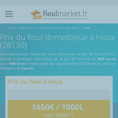
Accueil
Prix du fioul
Centre-Val-De-Loire
Eure-Et-Loir
Houx
Prix du fioul domestique à Houx
(28130)
Quotidiennement, notre site vous informe sur le prix du fioul à Houx
(28130), Eure-et-Loir.
Aujourd’hui, le
,
le prix du fioul est de
1650 euros
pour
1000 litres
. Il reste stable par rapport à hier (1650 euros le
, soit une
différence de
0 euro
).
Prix du fioul à
Houx
1650
€ / 1000L
soit 1,650€ / L