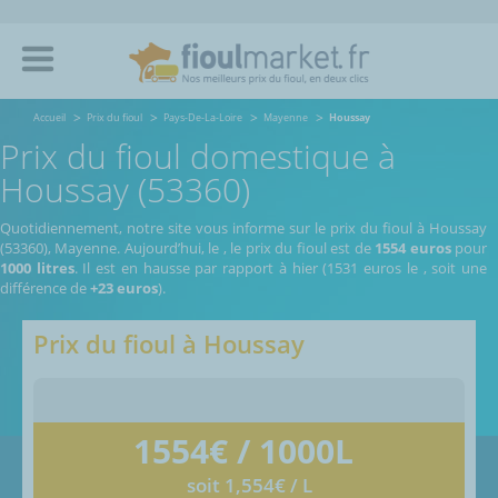
Accueil
Prix du fioul
Pays-De-La-Loire
Mayenne
Houssay
Prix du fioul domestique à
Houssay (53360)
Quotidiennement, notre site vous informe sur le prix du fioul à Houssay
(53360), Mayenne.
Aujourd’hui, le
,
le prix du fioul est de
1554 euros
pour
1000 litres
. Il est en hausse par rapport à hier (1531 euros le
, soit une
différence de
+23 euros
).
Prix du fioul à
Houssay
1554
€ / 1000L
soit 1,554€ / L