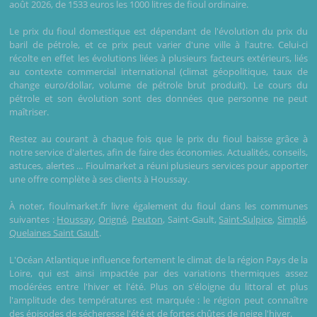
août 2026, de 1533 euros les 1000 litres de fioul ordinaire.
Le prix du fioul domestique est dépendant de l'évolution du prix du
baril de pétrole, et ce prix peut varier d'une ville à l'autre. Celui-ci
récolte en effet les évolutions liées à plusieurs facteurs extérieurs, liés
au contexte commercial international (climat géopolitique, taux de
change euro/dollar, volume de pétrole brut produit). Le cours du
pétrole et son évolution sont des données que personne ne peut
maîtriser.
Restez au courant à chaque fois que le prix du fioul baisse grâce à
notre service d'alertes, afin de faire des économies. Actualités, conseils,
astuces, alertes ... Fioulmarket a réuni plusieurs services pour apporter
une offre complète à ses clients à Houssay.
À noter, fioulmarket.fr livre également du fioul dans les communes
suivantes :
Houssay
,
Origné
,
Peuton
, Saint-Gault,
Saint-Sulpice
,
Simplé
,
Quelaines Saint Gault
.
L'Océan Atlantique influence fortement le climat de la région Pays de la
Loire, qui est ainsi impactée par des variations thermiques assez
modérées entre l'hiver et l'été. Plus on s'éloigne du littoral et plus
l'amplitude des températures est marquée : le région peut connaître
des épisodes de sécheresse l'été et de fortes chûtes de neige l'hiver.