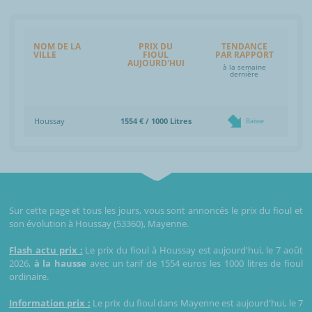
NOM DE LA
PRIX DU
TENDANCE
VILLE
FIOUL
PAR RAPPORT
AUJOURD'HUI
à la semaine
dernière
Houssay
1554 € / 1000 Litres
Baisse
Sur cette page et tous les jours, vous sont annoncés le prix du fioul et
son évolution à Houssay (53360), Mayenne.
Flash actu prix :
Le prix du fioul à Houssay est aujourd'hui, le 7 août
2026,
à la hausse
avec un tarif de 1554 euros les 1000 litres de fioul
ordinaire.
Information prix :
Le prix du fioul dans Mayenne est aujourd'hui, le 7