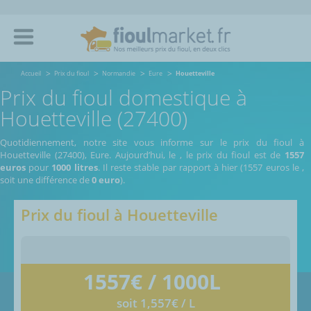
Accueil
Prix du fioul
Normandie
Eure
Houetteville
Prix du fioul domestique à
Houetteville (27400)
Quotidiennement, notre site vous informe sur le prix du fioul à
Houetteville (27400), Eure.
Aujourd’hui, le
,
le prix du fioul est de
1557
euros
pour
1000 litres
. Il reste stable par rapport à hier (1557 euros le
,
soit une différence de
0 euro
).
Prix du fioul à
Houetteville
1557
€ / 1000L
soit 1,557€ / L