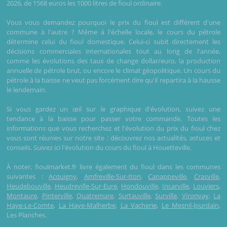
2026, de 1568 euros les 1000 litres de fioul ordinaire.
Vous vous demandez pourquoi le prix du fioul est différent d'une
commune à l'autre ? Même à l'échelle locale, le cours du pétrole
détermine celui du fioul domestique. Celui-ci subit directement les
décisions commerciales internationales tout au long de l'année,
comme les évolutions des taux de change dollar/euro, la production
annuelle de pétrole brut, ou encore le climat géopolitique. Un cours du
pétrole à la baisse ne veut pas forcément dire qu'il repartira à la hausse
le lendemain.
Si vous gardez un œil sur le graphique d'évolution, suivez une
tendance à la baisse pour passer votre commande. Toutes les
informations que vous recherchez et l'évolution du prix du fioul chez
vous sont réunies sur notre site : découvrez nos actualités, astuces et
conseils. Suivez ici l'évolution du cours du fioul à Houetteville.
À noter, fioulmarket.fr livre également du fioul dans les communes
suivantes :
Acquigny
,
Amfreville-Sur-Iton
,
Canappeville
,
Crasville
,
Heudebouville
,
Heudreville-Sur-Eure
,
Hondouville
,
Incarville
,
Louviers
,
Montaure
,
Pinterville
,
Quatremare
,
Surtauville
,
Surville
,
Vironvay
,
La
Haye-Le-Comte
,
La Haye-Malherbe
,
La Vacherie
,
Le Mesnil-Jourdain
,
Les Planches.