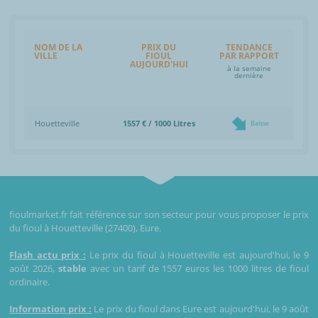
NOM DE LA
PRIX DU
TENDANCE
VILLE
FIOUL
PAR RAPPORT
AUJOURD'HUI
à la semaine
dernière
Houetteville
1557 € / 1000 Litres
Baisse
fioulmarket.fr fait référence sur son secteur pour vous proposer le prix
du fioul à Houetteville (27400), Eure.
Flash actu prix :
Le prix du fioul à Houetteville est aujourd'hui, le 9
août 2026,
stable
avec un tarif de 1557 euros les 1000 litres de fioul
ordinaire.
Information prix :
Le prix du fioul dans Eure est aujourd'hui, le 9 août