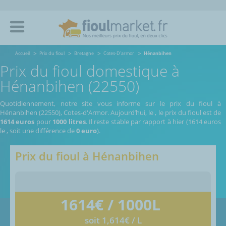
Accueil
Prix du fioul
Bretagne
Cotes-D'armor
Hénanbihen
Prix du fioul domestique à
Hénanbihen (22550)
Quotidiennement, notre site vous informe sur le prix du fioul à
Hénanbihen (22550), Cotes-d'Armor.
Aujourd’hui, le
,
le prix du fioul est de
1614 euros
pour
1000 litres
. Il reste stable par rapport à hier (1614 euros
le
, soit une différence de
0 euro
).
Prix du fioul à
Hénanbihen
1614
€ / 1000L
soit 1,614€ / L