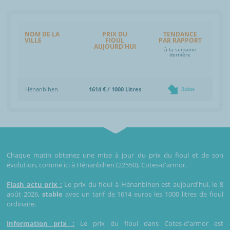
NOM DE LA
PRIX DU
TENDANCE
VILLE
FIOUL
PAR RAPPORT
AUJOURD'HUI
à la semaine
dernière
Hénanbihen
1614 € / 1000 Litres
Baisse
Chaque matin obtenez une mise à jour du prix du fioul et de son
évolution, comme ici à Hénanbihen (22550), Cotes-d'armor.
Flash actu prix :
Le prix du fioul à Hénanbihen est aujourd'hui, le 8
août 2026,
stable
avec un tarif de 1614 euros les 1000 litres de fioul
ordinaire.
Information prix :
Le prix du fioul dans Cotes-d'armor est