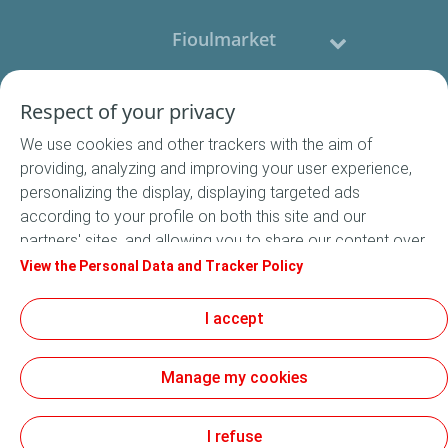
Fioulmarket
Fioul domestique
Respect of your privacy
We use cookies and other trackers with the aim of
Nous contacter
providing, analyzing and improving your user experience,
personalizing the display, displaying targeted ads
Suivez-nous
according to your profile on both this site and our
partners' sites, and allowing you to share our content over
social media. In accordance with French legislation,
View the Personal Data and Tracker Policy
certain audience measurement cookies are stored by
default. You can change your cookie settings at any time
I accept
Conditions Générales de Vente
by clicking on the "Manage my cookies" button. By clicking
Conditions générales d'utilisation
on the "Accept" button, you agree that we may store all
Mentions légales
Manage my cookies
cookies on your device. If you click on "Decline", only the
Données Personnelles
technical cookies required for the site to function
Cookies
correctly will be used. For more information, especially
I refuse
Accessibilité : non conforme