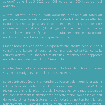
aujourd'hui, le 8 août 2026, de 1603 euros les 1000 litres de fioul
ordinaire.
A titre indicatif, le prix du fioul domestique dépend du cours du
pétrole, et impacte même votre localité. Celui-ci récolte en effet les
évolutions liées à plusieurs facteurs extérieurs, liés au contexte
commercial international (climat géopolitique, taux de change
euro/dollar, volume de pétrole brut produit). Personne ne peut prévoir
une hausse ou une baisse sur les prix du pétrole.
Grâce à notre service d'alerte, vous pouvez être informé lorsque le fioul
connaît une baisse, et donc en commander. Actualités, conseils,
astuces, alertes ... Fioulmarket a réuni plusieurs services pour apporter
une offre complète à ses clients à Hénanbihen.
À noter, fioulmarket.fr livre également du fioul dans les communes
suivantes :
Matignon
,
Pléboulle
,
Ruca
,
Saint-Potan
.
Large péninsule séparant la Manche de l'Océan Atlantique, la Bretagne
est une terre de contraste sur le plan climatique, ce qui fait d'elle la
région de plaine la plus riche de l'Hexagone. Le climat océanique
influence fortement la physionomie de cette région composée de peu
de reliefs, et les températures ne s'envolent et ne tombent jamais
brusquement. Au large du Finistère et aux alentours de l'île de Bréhat,