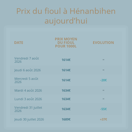
Prix du fioul à Hénanbihen
aujourd’hui
PRIX MOYEN
DATE
DU FIOUL
EVOLUTION
POUR 1000L
Vendredi 7 août
1614€
=
2026
Jeudi 6 août 2026
1614€
=
Mercredi 5 août
1614€
-20€
2026
Mardi 4 août 2026
1634€
=
Lundi 3 août 2026
1634€
=
Vendredi 31 juillet
1634€
-55€
2026
Jeudi 30 juillet 2026
1689€
+37€