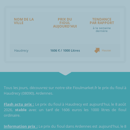
NOM DE LA
PRIX DU
TENDANCE
VILLE
FIOUL
PAR RAPPORT
AUJOURD'HUI
à la semaine
dernière
Haudrecy
1606 € / 1000 Litres
Hausse
Tous les jours, découvrez sur notre site Fioulmarket.fr le prix du fioul à
Haudrecy (08090), Ardennes.
Flash actu prix :
Le prix du fioul à Haudrecy est aujourd'hui, le 8 août
2026,
stable
avec un tarif de 1606 euros les 1000 litres de fioul
ordinaire.
Information prix :
Le prix du fioul dans Ardennes est aujourd'hui, le 8