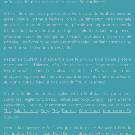
août 2026, de 1630 euros les 1000 litres de fioul ordinaire.
A titre informatif, vous pouvez observer un prix du fioul domestique
assez volatile, même à l'échelle locale. La dimension internationale
gravitant autour du commerce du pétrole est importante dans la
fixation du prix du fioul domestique, et plusieurs facteurs peuvent
intervenir (taux de change dollar/euro, production mondiale de
pétrole). Ces facteurs ne sont pas maîtrisables, rendant erronée une
prédiction sur l'évolution de ces tarifs.
Restez au courant à chaque fois que le prix du fioul baisse grâce à
notre service d'alertes, afin de réaliser des économies. Acteur
incontournable dans la livraison de fioul en France, nous nous
efforçons régulièrement de vous apporter des informations utiles, et
au jour le jour sur l'évolution du prix du fioul à Haudrecy.
À noter, fioulmarket.fr livre également du fioul dans les communes
suivantes :
Aiglemont
,
Arreux
,
Belval
,
Damouzy
,
Évigny
,
Fagnon
,
Ham-
Les-Moines
,
Houldizy
,
Montcornet
,
Montcy-Notre-Dame
,
Neuville-Lès-
This
,
Saint-Laurent
,
Sury
,
This
,
Tournes
,
Warnécourt
,
Montcornet En
Ardenne
.
Depuis la Champagne à l'Ouest jusqu'à la plaine d'Alsace à l'Est, la
région Grand-Est dispose d'un climat semi-continental, en raison des