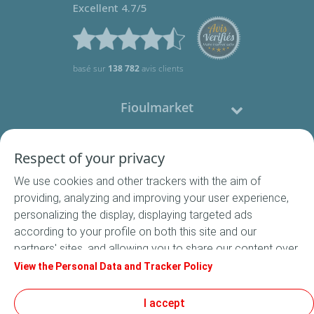
Excellent 4.7/5
basé sur
138 782
avis clients
Fioulmarket
Fioul domestique
Respect of your privacy
We use cookies and other trackers with the aim of
Nous contacter
providing, analyzing and improving your user experience,
personalizing the display, displaying targeted ads
Suivez-nous
according to your profile on both this site and our
partners' sites, and allowing you to share our content over
social media. In accordance with French legislation,
View the Personal Data and Tracker Policy
certain audience measurement cookies are stored by
default. You can change your cookie settings at any time
I accept
Conditions Générales de Vente