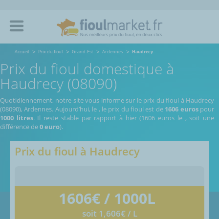
Accueil
Prix du fioul
Grand-Est
Ardennes
Haudrecy
Prix du fioul domestique à
Haudrecy (08090)
Quotidiennement, notre site vous informe sur le prix du fioul à Haudrecy
(08090), Ardennes.
Aujourd’hui, le
,
le prix du fioul est de
1606 euros
pour
1000 litres
. Il reste stable par rapport à hier (1606 euros le
, soit une
différence de
0 euro
).
Prix du fioul à
Haudrecy
1606
€ / 1000L
soit 1,606€ / L