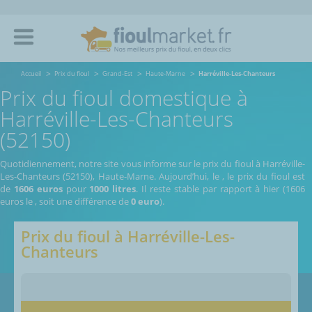
Accueil
Prix du fioul
Grand-Est
Haute-Marne
Harréville-Les-Chanteurs
Prix du fioul domestique à
Harréville-Les-Chanteurs
(52150)
Quotidiennement, notre site vous informe sur le prix du fioul à Harréville-
Les-Chanteurs (52150), Haute-Marne.
Aujourd’hui, le
,
le prix du fioul est
de
1606 euros
pour
1000 litres
. Il reste stable par rapport à hier (1606
euros le
, soit une différence de
0 euro
).
Prix du fioul à
Harréville-Les-
Chanteurs