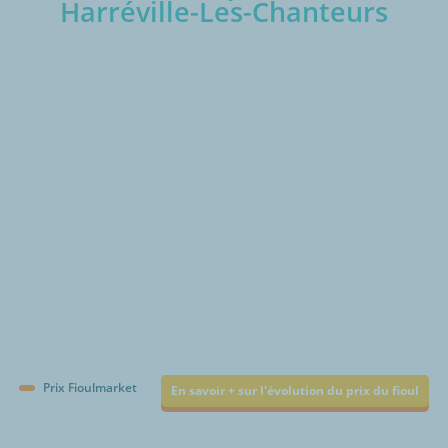
Harréville-Les-Chanteurs
€/1000L
Prix Fioulmarket
En savoir + sur l'évolution du prix du fioul