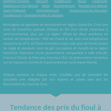
Graffigny-Chemin
,
Hâcourt
,
Huilliécourt
,
Illoud
,
Levécourt
,
Malaincourt-Sur-Meuse
,
Nijon
,
Outremécourt
,
Romain-Sur-Meuse
,
Saint-Thiébault
,
Sommerécourt
,
Soulaucourt-Sur-Mouzon
,
Vaudrecourt
,
Champigneulles En Bassign
.
Montagnes et vignobles se rencontrent en région Grand-Est. C'est une
zone de transition, passant d'Ouest en Est d'un climat océanique à
semi-continental, plus sec. La région côtoie les deux extrêmes en
termes de températures : l'été est chaud et sec avec une température
moyenne de 25°C, et l'hiver se montre assez rude avec de fortes chutes
de neige et plusieurs mois de gel. Les plaines et massifs de la région
Grand-Est disposent d'une pluviométrie comparable à celle d'Ile-de-
France à l'Ouest, et bien plus intense à l'Est. Ce phénomène s'accentue
sur les hauteurs, comme le massif ardennais ou la Haute-Marne.
Chaque semaine et chaque mois, n'oubliez pas de consulter les
actualités prix rédigées par nos experts et suivez avec eux les
fluctuations du cours du fioul.
Tendance des prix du fioul à