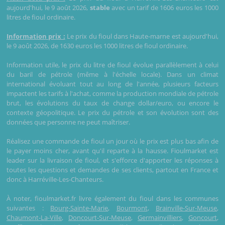
aujourd'hui, le 9 août 2026,
stable
avec un tarif de 1606 euros les 1000
litres de fioul ordinaire.
Information prix :
Le prix du fioul dans Haute-marne est aujourd'hui,
le 9 août 2026, de 1630 euros les 1000 litres de fioul ordinaire.
Information utile, le prix du litre de fioul évolue parallèlement à celui
du baril de pétrole (même à l'échelle locale). Dans un climat
international évoluant tout au long de l'année, plusieurs facteurs
impactent les tarifs à l'achat, comme la production mondiale de pétrole
brut, les évolutions du taux de change dollar/euro, ou encore le
contexte géopolitique. Le prix du pétrole et son évolution sont des
données que personne ne peut maîtriser.
Réalisez une commande de fioul un jour où le prix est plus bas afin de
le payer moins cher, avant qu'il reparte à la hausse. Fioulmarket est
leader sur la livraison de fioul, et s'efforce d'apporter les réponses à
toutes les questions et demandes de ses clients, partout en France et
donc à Harréville-Les-Chanteurs.
À noter, fioulmarket.fr livre également du fioul dans les communes
suivantes :
Bourg-Sainte-Marie
,
Bourmont
,
Brainville-Sur-Meuse
,
Chaumont-La-Ville
,
Doncourt-Sur-Meuse
,
Germainvilliers
,
Goncourt
,