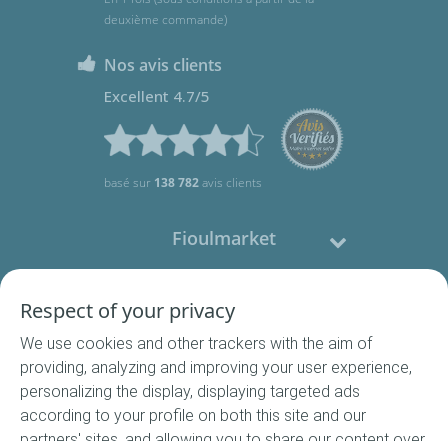
deuxième commande)
Nos avis clients
Excellent 4.7/5
basé sur
138 782
avis clients
Fioulmarket
Fioul domestique
Respect of your privacy
We use cookies and other trackers with the aim of
Nous contacter
providing, analyzing and improving your user experience,
personalizing the display, displaying targeted ads
Suivez-nous
according to your profile on both this site and our
partners' sites, and allowing you to share our content over