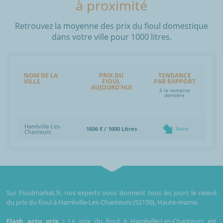
à proximité
Retrouvez la moyenne des prix du fioul domestique
dans votre ville pour 1000 litres.
NOM DE LA
PRIX DU
TENDANCE
VILLE
FIOUL
PAR RAPPORT
AUJOURD'HUI
à la semaine
dernière
Harréville-Les-
1606 € / 1000 Litres
Baisse
Chanteurs
Sur Fioulmarket.fr, nos experts vous donnent tous les jours le relevé
du prix du fioul à Harréville-Les-Chanteurs (52150), Haute-marne.
Flash actu prix :
Le prix du fioul à Harréville-Les-Chanteurs est