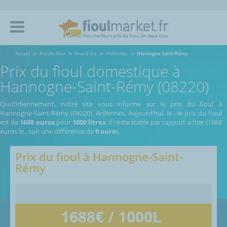
Accueil
Prix du fioul
Grand-Est
Ardennes
Hannogne-Saint-Rémy
Prix du fioul domestique à
Hannogne-Saint-Rémy (08220)
Quotidiennement, notre site vous informe sur le prix du fioul à
Hannogne-Saint-Rémy (08220), Ardennes.
Aujourd’hui, le
,
le prix du fioul
est de
1688 euros
pour
1000 litres
. Il reste stable par rapport à hier (1688
euros le
, soit une différence de
0 euro
).
Prix du fioul à
Hannogne-Saint-
Rémy
1688
€ / 1000L