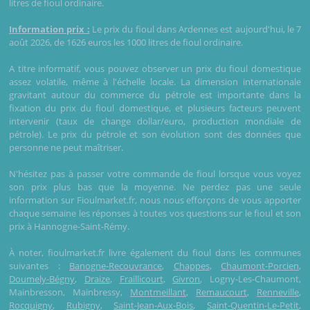
litres de fioul ordinaire.
Information prix :
Le prix du fioul dans Ardennes est aujourd'hui, le 7
août 2026, de 1626 euros les 1000 litres de fioul ordinaire.
A titre informatif, vous pouvez observer un prix du fioul domestique
assez volatile, même à l'échelle locale. La dimension internationale
gravitant autour du commerce du pétrole est importante dans la
fixation du prix du fioul domestique, et plusieurs facteurs peuvent
intervenir (taux de change dollar/euro, production mondiale de
pétrole). Le prix du pétrole et son évolution sont des données que
personne ne peut maîtriser.
N'hésitez pas à passer votre commande de fioul lorsque vous voyez
son prix plus bas que la moyenne. Ne perdez pas une seule
information sur Fioulmarket.fr, nous nous efforçons de vous apporter
chaque semaine les réponses à toutes vos questions sur le fioul et son
prix à Hannogne-Saint-Rémy.
À noter, fioulmarket.fr livre également du fioul dans les communes
suivantes :
Banogne-Recouvrance
,
Chappes
,
Chaumont-Porcien
,
Doumely-Bégny
,
Draize
,
Fraillicourt
,
Givron
, Logny-Les-Chaumont,
Mainbresson, Mainbressy,
Montmeillant
,
Remaucourt
,
Renneville
,
Rocquigny
,
Rubigny
,
Saint-Jean-Aux-Bois
,
Saint-Quentin-Le-Petit
,