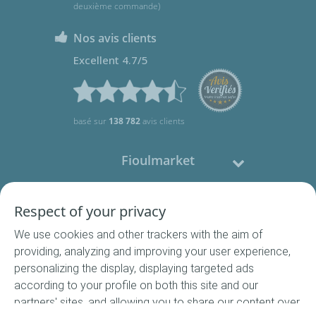
deuxième commande)
Nos avis clients
Excellent 4.7/5
basé sur
138 782
avis clients
Fioulmarket
Fioul domestique
Respect of your privacy
We use cookies and other trackers with the aim of
Nous contacter
providing, analyzing and improving your user experience,
personalizing the display, displaying targeted ads
Suivez-nous
according to your profile on both this site and our
partners' sites, and allowing you to share our content over