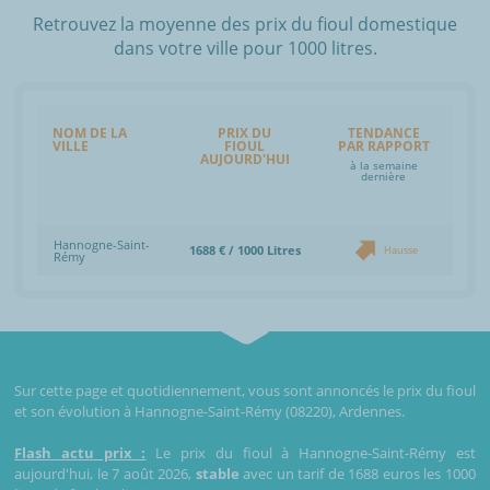
Retrouvez la moyenne des prix du fioul domestique
dans votre ville pour 1000 litres.
NOM DE LA
PRIX DU
TENDANCE
VILLE
FIOUL
PAR RAPPORT
AUJOURD'HUI
à la semaine
dernière
Hannogne-Saint-
1688 € / 1000 Litres
Hausse
Rémy
Sur cette page et quotidiennement, vous sont annoncés le prix du fioul
et son évolution à Hannogne-Saint-Rémy (08220), Ardennes.
Flash actu prix :
Le prix du fioul à Hannogne-Saint-Rémy est
aujourd'hui, le 7 août 2026,
stable
avec un tarif de 1688 euros les 1000