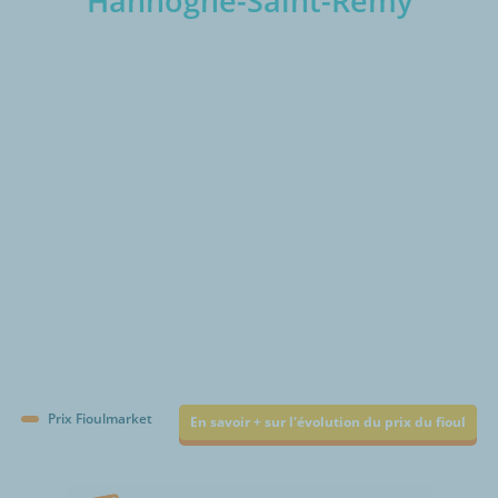
Hannogne-Saint-Rémy
€/1000L
Prix Fioulmarket
En savoir + sur l'évolution du prix du fioul