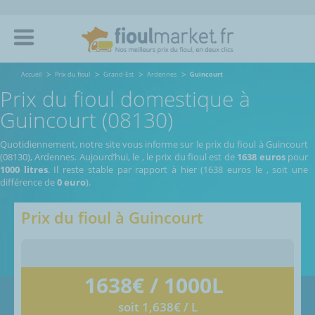
Accueil
Prix du fioul
Grand-Est
Ardennes
Guincourt
Prix du fioul domestique à
Guincourt (08130)
Quotidiennement, notre site vous informe sur le prix du fioul à Guincourt
(08130), Ardennes.
Aujourd’hui, le
,
le prix du fioul est de
1638 euros
pour
1000 litres
. Il reste stable par rapport à hier (1638 euros le
, soit une
différence de
0 euro
).
Prix du fioul à
Guincourt
1638
€ / 1000L
soit 1,638€ / L