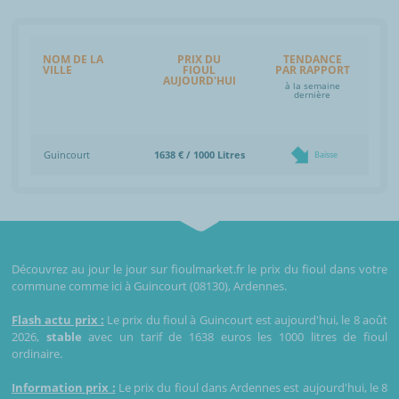
NOM DE LA
PRIX DU
TENDANCE
VILLE
FIOUL
PAR RAPPORT
AUJOURD'HUI
à la semaine
dernière
Guincourt
1638 € / 1000 Litres
Baisse
Découvrez au jour le jour sur fioulmarket.fr le prix du fioul dans votre
commune comme ici à Guincourt (08130), Ardennes.
Flash actu prix :
Le prix du fioul à Guincourt est aujourd'hui, le 8 août
2026,
stable
avec un tarif de 1638 euros les 1000 litres de fioul
ordinaire.
Information prix :
Le prix du fioul dans Ardennes est aujourd'hui, le 8