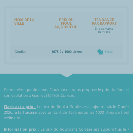
NOM DE LA
PRIX DU
TENDANCE
VILLE
FIOUL
PAR RAPPORT
AUJOURD'HUI
à la semaine
dernière
Goulles
1675 € / 1000 Litres
Baisse
De manière quotidienne, Fioulmarket vous propose le prix du fioul et
son évolution à Goulles (19430), Correze.
Flash actu prix :
Le prix du fioul à Goulles est aujourd'hui, le 7 août
2026,
à la hausse
avec un tarif de 1675 euros les 1000 litres de fioul
ordinaire.
Information prix :
Le prix du fioul dans Correze est aujourd'hui, le 7