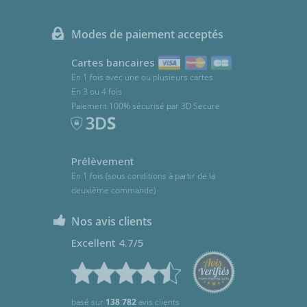
Modes de paiement acceptés
Cartes bancaires
En 1 fois avec une ou plusieurs cartes
En 3 ou 4 fois
Paiement 100% sécurisé par 3D Secure
Prélèvement
En 1 fois (sous conditions à partir de la
deuxième commande)
Nos avis clients
Excellent 4.7/5
basé sur
138 782
avis clients