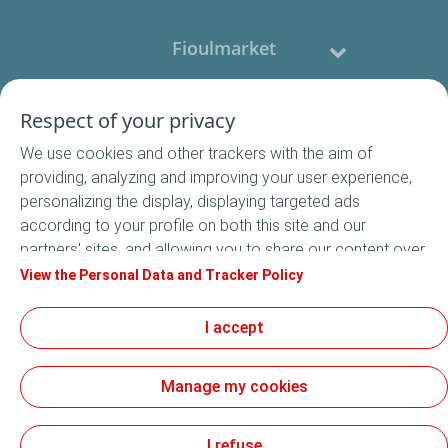
Fioulmarket
Fioul domestique
Respect of your privacy
We use cookies and other trackers with the aim of
Nous contacter
providing, analyzing and improving your user experience,
personalizing the display, displaying targeted ads
Suivez-nous
according to your profile on both this site and our
partners' sites, and allowing you to share our content over
social media. In accordance with French legislation,
View the Personal Data and Tracker Policy
certain audience measurement cookies are stored by
default. You can change your cookie settings at any time
I accept
Conditions Générales de Vente
by clicking on the "Manage my cookies" button. By clicking
Conditions générales d'utilisation
on the "Accept" button, you agree that we may store all
Mentions légales
Manage my cookies
cookies on your device. If you click on "Decline", only the
Données Personnelles
technical cookies required for the site to function
Cookies
correctly will be used. For more information, especially
I refuse