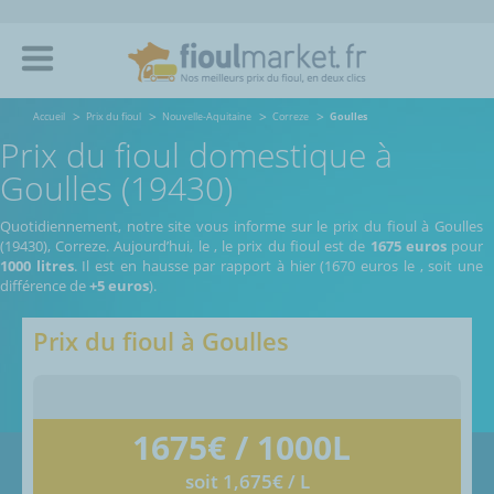
Accueil
Prix du fioul
Nouvelle-Aquitaine
Correze
Goulles
Prix du fioul domestique à
Goulles (19430)
Quotidiennement, notre site vous informe sur le prix du fioul à Goulles
(19430), Correze.
Aujourd’hui, le
,
le prix du fioul est de
1675 euros
pour
1000 litres
. Il est en hausse par rapport à hier (1670 euros le
, soit une
différence de
+5 euros
).
Prix du fioul à
Goulles
1675
€ / 1000L
soit 1,675€ / L