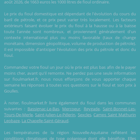
août 2026, de 1663 euros les 1000 litres de fioul ordinaire.
Le prix du fioul domestique est dépendant de l'évolution du cours du
baril de pétrole, et ce prix peut varier très localement. Les facteurs
extérieurs faisant évoluer le prix du fioul à la hausse ou à la baisse
toute l'année sont nombreux, et proviennent généralement d'un
contexte international plus ou moins favorable (taux de change
monétaire, dimension géopolitique, volume de production de pétrole).
Il est impossible d'anticiper l'évolution des prix du pétrole et donc du
fioul.
Commandez votre fioul un jour où le prix est plus bas afin de le payer
moins cher, avant qu'il remonte. Ne perdez pas une seule information
sur fioulmarket.fr, nous nous efforçons de vous apporter chaque
semaine les réponses à toutes vos questions sur le fioul et son prix à
Goulles.
À noter, fioulmarket.fr livre également du fioul dans les communes
suivantes :
Bassignac-Le-Bas
,
Mercoeur
,
Reygade
,
Saint-Bonnet-Les-
Tours-De-Merle
,
Saint-Julien-Le-Pélerin
,
Sexcles
,
Camps Saint Mathurin
Leobaze
,
La Chapelle-Saint-Géraud
.
Les températures de la région Nouvelle-Aquitaine reflètent les
conditions climatiques de type océanique dont elle bénéficie. Elles