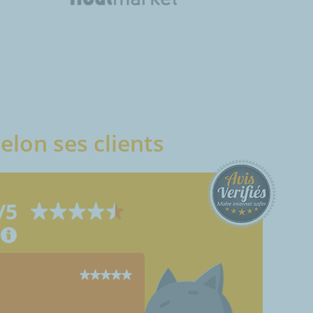
elon ses clients
/5
HERVE
Glannes (51300)
29/06/2025