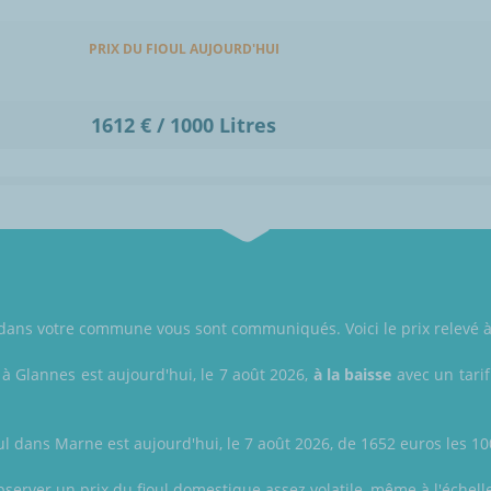
PRIX DU FIOUL AUJOURD'HUI
1612 € / 1000 Litres
ul dans votre commune vous sont communiqués. Voici le prix relevé 
 à Glannes est aujourd'hui, le 7 août 2026,
à la baisse
avec un tarif
ul dans Marne est aujourd'hui, le 7 août 2026, de 1652 euros les 1000
bserver un prix du fioul domestique assez volatile, même à l'échell