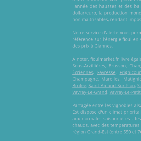
l'année des hausses et des ba
dollar/euro, la production mond
non maîtrisables, rendant imposs
Notre service d'alerte vous perm
référence sur l'énergie fioul en
des prix à Glannes.
À noter, fioulmarket.fr livre é
Sous-Arzillières
,
Brusson
,
Chan
Écriennes
,
Favresse
,
Frignicour
Champagne
,
Marolles
,
Matigni
Brulée
,
Saint-Amand-Sur-Fion
,
S
Vavray-Le-Grand
,
Vavray-Le-Petit
Partagée entre les vignobles al
Est dispose d'un climat priori
aux normales saisonnières : les
chauds, avec des températures f
région Grand-Est (entre 550 et 7