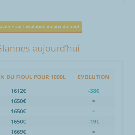
avoir + sur l'évolution du prix du fioul
 Glannes aujourd’hui
N DU FIOUL POUR 1000L
EVOLUTION
1612€
-38€
1650€
=
1650€
=
1650€
-19€
1669€
=