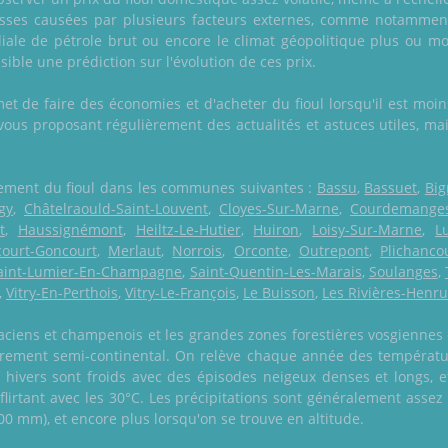
isses causées par plusieurs facteurs externes, comme notamment
iale de pétrole brut ou encore le climat géopolitique plus ou mo
ible une prédiction sur l'évolution de ces prix.
et de faire des économies et d'acheter du fioul lorsqu'il est moins
 vous proposant régulièrement des actualités et astuces utiles, ma
galement du fioul dans les communes suivantes :
Bassu
,
Bassuet
,
Big
gy
,
Châtelraould-Saint-Louvent
,
Cloyes-Sur-Marne
,
Courdemange
t
,
Haussignémont
,
Heiltz-Le-Hutier
,
Huiron
,
Loisy-Sur-Marne
,
L
court-Goncourt
,
Merlaut
,
Norrois
,
Orconte
,
Outrepont
,
Plichanco
aint-Lumier-En-Champagne
,
Saint-Quentin-Les-Marais
,
Soulanges
,
,
Vitry-En-Perthois
,
Vitry-Le-François
,
Le Buisson
,
Les Rivières-Henru
saciens et champenois et les grandes zones forestières vosgiennes 
tairement semi-continental. On relève chaque année des températu
 hivers sont froids avec des épisodes neigeux denses et longs, et
lirtant avec les 30°C. Les précipitations sont généralement assez
00 mm), et encore plus lorsqu'on se trouve en altitude.