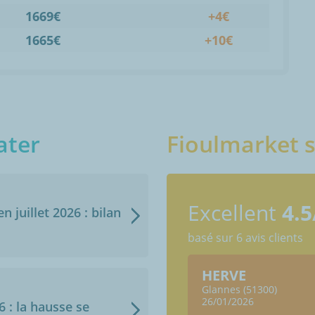
1669€
+4€
1665€
+10€
ater
Fioulmarket s
Excellent
4.5
n juillet 2026 : bilan
basé sur 6 avis clients
us
HERVE
)
Glannes (51300)
26/01/2026
6 : la hausse se