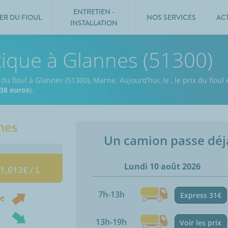
ENTRETIEN -
ER DU FIOUL
NOS SERVICES
AC
INSTALLATION
tique à Glannes (51300)
 du fioul à Glannes (51300), Marne.
Aujourd’hui, le
,
le prix du fioul
38 euros
).
nes
Un camion passe dé
Lundi 10 août 2026
 1,612€ / L
7h-13h
Express 31€
ne
13h-19h
Voir les prix