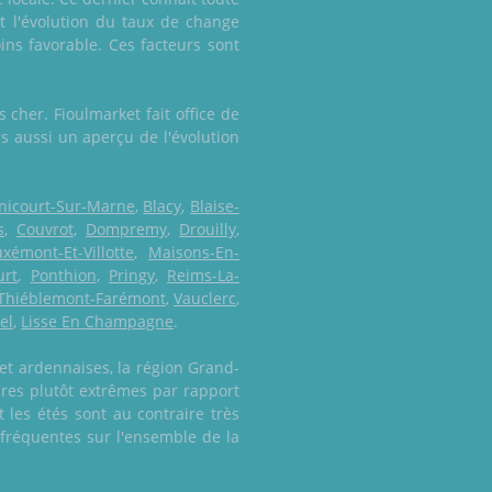
 l'évolution du taux de change
ins favorable. Ces facteurs sont
 cher. Fioulmarket fait office de
is aussi un aperçu de l'évolution
nicourt-Sur-Marne
,
Blacy
,
Blaise-
s
,
Couvrot
,
Dompremy
,
Drouilly
,
uxémont-Et-Villotte
,
Maisons-En-
urt
,
Ponthion
,
Pringy
,
Reims-La-
Thiéblemont-Farémont
,
Vauclerc
,
el
,
Lisse En Champagne
.
et ardennaises, la région Grand-
res plutôt extrêmes par rapport
 les étés sont au contraire très
 fréquentes sur l'ensemble de la