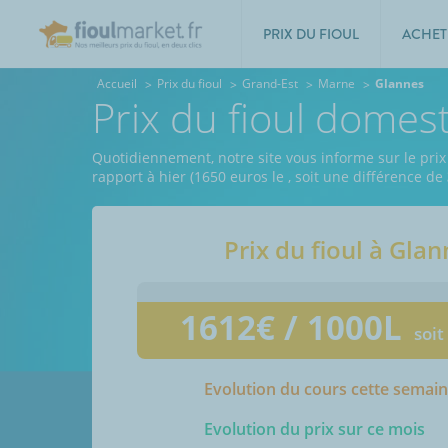
PRIX DU FIOUL
ACHET
Accueil
Prix du fioul
Grand-Est
Marne
Glannes
Prix du fioul domes
Quotidiennement, notre site vous informe sur le prix
rapport à hier (1650 euros le
, soit une différence de
Prix du fioul à
Glan
1612
€ / 1000L
soit
Evolution du cours cette semai
Evolution du prix sur ce mois