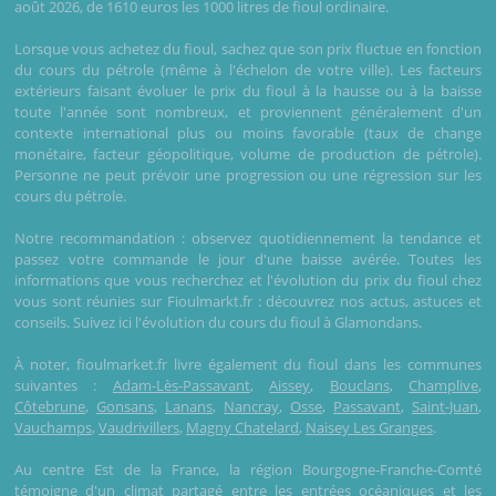
août 2026, de 1610 euros les 1000 litres de fioul ordinaire.
Lorsque vous achetez du fioul, sachez que son prix fluctue en fonction
du cours du pétrole (même à l'échelon de votre ville). Les facteurs
extérieurs faisant évoluer le prix du fioul à la hausse ou à la baisse
toute l'année sont nombreux, et proviennent généralement d'un
contexte international plus ou moins favorable (taux de change
monétaire, facteur géopolitique, volume de production de pétrole).
Personne ne peut prévoir une progression ou une régression sur les
cours du pétrole.
Notre recommandation : observez quotidiennement la tendance et
passez votre commande le jour d'une baisse avérée. Toutes les
informations que vous recherchez et l'évolution du prix du fioul chez
vous sont réunies sur Fioulmarkt.fr : découvrez nos actus, astuces et
conseils. Suivez ici l'évolution du cours du fioul à Glamondans.
À noter, fioulmarket.fr livre également du fioul dans les communes
suivantes :
Adam-Lès-Passavant
,
Aissey
,
Bouclans
,
Champlive
,
Côtebrune
,
Gonsans
,
Lanans
,
Nancray
,
Osse
,
Passavant
,
Saint-Juan
,
Vauchamps
,
Vaudrivillers
,
Magny Chatelard
,
Naisey Les Granges
.
Au centre Est de la France, la région Bourgogne-Franche-Comté
témoigne d'un climat partagé entre les entrées océaniques et les