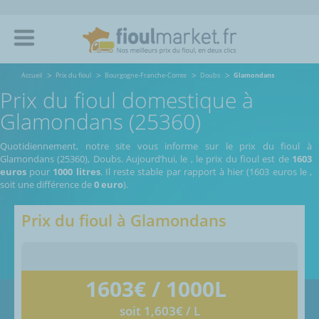
Accueil
Prix du fioul
Bourgogne-Franche-Comte
Doubs
Glamondans
Prix du fioul domestique à
Glamondans (25360)
Quotidiennement, notre site vous informe sur le prix du fioul à
Glamondans (25360), Doubs.
Aujourd’hui, le
,
le prix du fioul est de
1603
euros
pour
1000 litres
. Il reste stable par rapport à hier (1603 euros le
,
soit une différence de
0 euro
).
Prix du fioul à
Glamondans
1603
€ / 1000L
soit 1,603€ / L