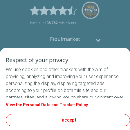
basé sur
138 782
avis clients
Fioulmarket
Fioul domestique
Respect of your privacy
We use cookies and other trackers with the aim of
Nous contacter
providing, analyzing and improving your user experience,
personalizing the display, displaying targeted ads
Suivez-nous
according to your profile on both this site and our
partners' sites, and allowing you to share our content over
social media. In accordance with French legislation,
View the Personal Data and Tracker Policy
certain audience measurement cookies are stored by
default. You can change your cookie settings at any time
I accept
Conditions Générales de Vente
by clicking on the "Manage my cookies" button. By clicking