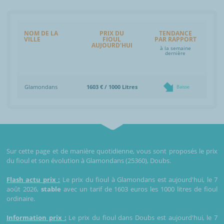
NOM DE LA
PRIX DU
TENDANCE
VILLE
FIOUL
PAR RAPPORT
AUJOURD'HUI
à la semaine
dernière
Glamondans
1603 € / 1000 Litres
Baisse
Sur cette page et de manière quotidienne, vous sont proposés le prix
du fioul et son évolution à Glamondans (25360), Doubs.
Flash actu prix :
Le prix du fioul à Glamondans est aujourd'hui, le 7
août 2026,
stable
avec un tarif de 1603 euros les 1000 litres de fioul
ordinaire.
Information prix :
Le prix du fioul dans Doubs est aujourd'hui, le 7