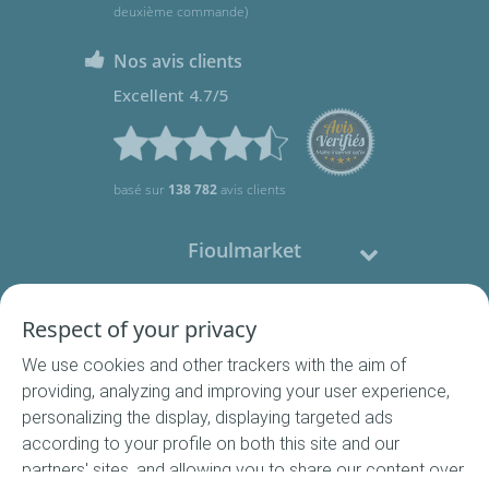
deuxième commande)
Nos avis clients
Excellent 4.7/5
basé sur
138 782
avis clients
Fioulmarket
Fioul domestique
Respect of your privacy
We use cookies and other trackers with the aim of
Nous contacter
providing, analyzing and improving your user experience,
personalizing the display, displaying targeted ads
Suivez-nous
according to your profile on both this site and our
partners' sites, and allowing you to share our content over