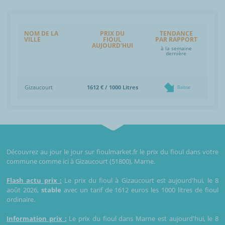
NOM DE LA
PRIX DU
TENDANCE
VILLE
FIOUL
PAR RAPPORT
AUJOURD'HUI
à la semaine
dernière
Gizaucourt
1612 € / 1000 Litres
Baisse
Découvrez au jour le jour sur fioulmarket.fr le prix du fioul dans votre
commune comme ici à Gizaucourt (51800), Marne.
Flash actu prix :
Le prix du fioul à Gizaucourt est aujourd'hui, le 8
août 2026,
stable
avec un tarif de 1612 euros les 1000 litres de fioul
ordinaire.
Information prix :
Le prix du fioul dans Marne est aujourd'hui, le 8