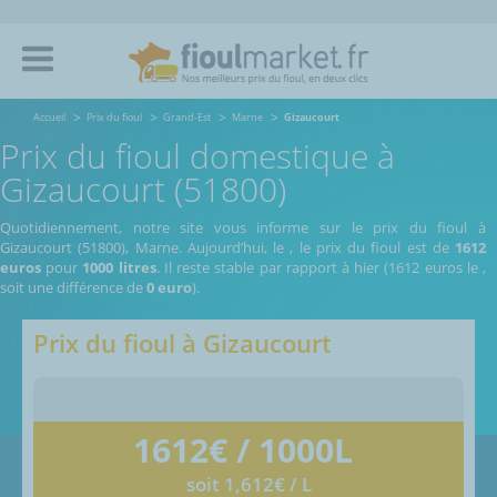
Accueil
Prix du fioul
Grand-Est
Marne
Gizaucourt
Prix du fioul domestique à
Gizaucourt (51800)
Quotidiennement, notre site vous informe sur le prix du fioul à
Gizaucourt (51800), Marne.
Aujourd’hui, le
,
le prix du fioul est de
1612
euros
pour
1000 litres
. Il reste stable par rapport à hier (1612 euros le
,
soit une différence de
0 euro
).
Prix du fioul à
Gizaucourt
1612
€ / 1000L
soit 1,612€ / L