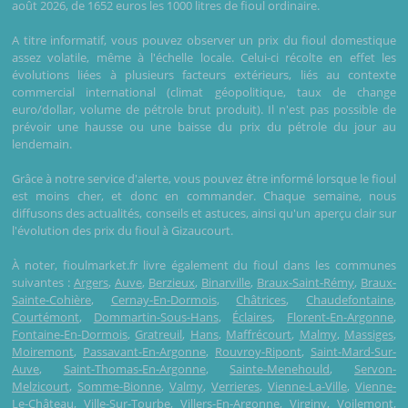
août 2026, de 1652 euros les 1000 litres de fioul ordinaire.
A titre informatif, vous pouvez observer un prix du fioul domestique
assez volatile, même à l'échelle locale. Celui-ci récolte en effet les
évolutions liées à plusieurs facteurs extérieurs, liés au contexte
commercial international (climat géopolitique, taux de change
euro/dollar, volume de pétrole brut produit). Il n'est pas possible de
prévoir une hausse ou une baisse du prix du pétrole du jour au
lendemain.
Grâce à notre service d'alerte, vous pouvez être informé lorsque le fioul
est moins cher, et donc en commander. Chaque semaine, nous
diffusons des actualités, conseils et astuces, ainsi qu'un aperçu clair sur
l'évolution des prix du fioul à Gizaucourt.
À noter, fioulmarket.fr livre également du fioul dans les communes
suivantes :
Argers
,
Auve
,
Berzieux
,
Binarville
,
Braux-Saint-Rémy
,
Braux-
Sainte-Cohière
,
Cernay-En-Dormois
,
Châtrices
,
Chaudefontaine
,
Courtémont
,
Dommartin-Sous-Hans
,
Éclaires
,
Florent-En-Argonne
,
Fontaine-En-Dormois
,
Gratreuil
,
Hans
,
Maffrécourt
,
Malmy
,
Massiges
,
Moiremont
,
Passavant-En-Argonne
,
Rouvroy-Ripont
,
Saint-Mard-Sur-
Auve
,
Saint-Thomas-En-Argonne
,
Sainte-Menehould
,
Servon-
Melzicourt
,
Somme-Bionne
,
Valmy
,
Verrieres
,
Vienne-La-Ville
,
Vienne-
Le-Château
,
Ville-Sur-Tourbe
,
Villers-En-Argonne
,
Virginy
,
Voilemont
,