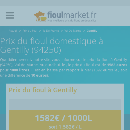
Accueil
Prix du fioul
île-De-France
Val-De-Marne
Gentilly
Prix du fioul domestique à
Gentilly (94250)
Quotidiennement, notre site vous informe sur le prix du fioul à Gentilly
(94250), Val-de-Marne.
Aujourd’hui, le
,
le prix du fioul est de
1582 euros
pour
1000 litres
. Il est en baisse par rapport à hier (1592 euros le
, soit
une différence de
10 euros
).
Prix du fioul à
Gentilly
1582
€ / 1000L
soit 1,582€ / L