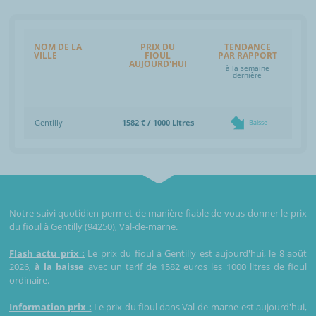
NOM DE LA
PRIX DU
TENDANCE
VILLE
FIOUL
PAR RAPPORT
AUJOURD'HUI
à la semaine
dernière
Gentilly
1582 € / 1000 Litres
Baisse
Notre suivi quotidien permet de manière fiable de vous donner le prix
du fioul à Gentilly (94250), Val-de-marne.
Flash actu prix :
Le prix du fioul à Gentilly est aujourd'hui, le 8 août
2026,
à la baisse
avec un tarif de 1582 euros les 1000 litres de fioul
ordinaire.
Information prix :
Le prix du fioul dans Val-de-marne est aujourd'hui,