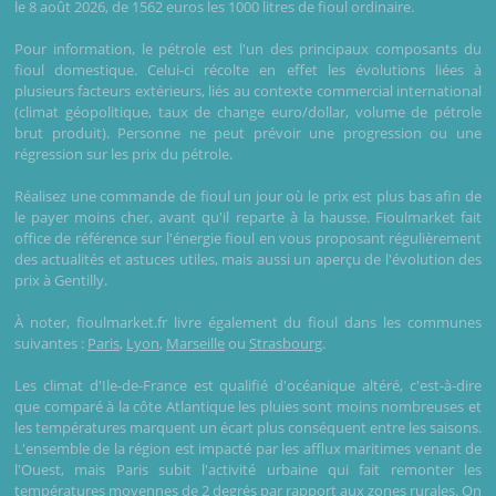
le 8 août 2026, de 1562 euros les 1000 litres de fioul ordinaire.
Pour information, le pétrole est l'un des principaux composants du
fioul domestique. Celui-ci récolte en effet les évolutions liées à
plusieurs facteurs extérieurs, liés au contexte commercial international
(climat géopolitique, taux de change euro/dollar, volume de pétrole
brut produit). Personne ne peut prévoir une progression ou une
régression sur les prix du pétrole.
Réalisez une commande de fioul un jour où le prix est plus bas afin de
le payer moins cher, avant qu'il reparte à la hausse. Fioulmarket fait
office de référence sur l'énergie fioul en vous proposant régulièrement
des actualités et astuces utiles, mais aussi un aperçu de l'évolution des
prix à Gentilly.
À noter, fioulmarket.fr livre également du fioul dans les communes
suivantes :
Paris
,
Lyon
,
Marseille
ou
Strasbourg
.
Les climat d'Ile-de-France est qualifié d'océanique altéré, c'est-à-dire
que comparé à la côte Atlantique les pluies sont moins nombreuses et
les températures marquent un écart plus conséquent entre les saisons.
L'ensemble de la région est impacté par les afflux maritimes venant de
l'Ouest, mais Paris subit l'activité urbaine qui fait remonter les
températures moyennes de 2 degrés par rapport aux zones rurales. On