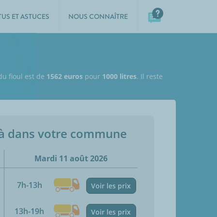
TUS ET ASTUCES
NOUS CONNAÎTRE
du fioul est de
1562 euros
pour
1000 litres
. Il reste
jà dans votre commune
Mardi 11 août 2026
7h-13h
Voir les prix
13h-19h
Voir les prix