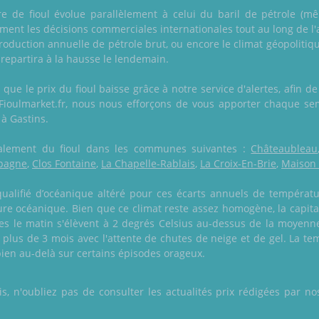
itre de fioul évolue parallèlement à celui du baril de pétrole (mê
tement les décisions commerciales internationales tout au long de 
roduction annuelle de pétrole brut, ou encore le climat géopolitiqu
 repartira à la hausse le lendemain.
que le prix du fioul baisse grâce à notre service d'alertes, afin 
Fioulmarket.fr, nous nous efforçons de vous apporter chaque se
 à Gastins.
 également du fioul dans les communes suivantes :
Châteaubleau
pagne
,
Clos Fontaine
,
La Chapelle-Rablais
,
La Croix-En-Brie
,
Maison
 qualifié d’océanique altéré pour ces écarts annuels de températ
re océanique. Bien que ce climat reste assez homogène, la capit
s le matin s'élèvent à 2 degrés Celsius au-dessus de la moyenne.
lus de 3 mois avec l'attente de chutes de neige et de gel. La te
bien au-delà sur certains épisodes orageux.
 n'oubliez pas de consulter les actualités prix rédigées par nos