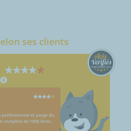
elon ses clients
n professionnel et purge du
n complète de 1000 litres.