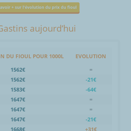
avoir + sur l'évolution du prix du fioul
 Gastins aujourd’hui
N DU FIOUL POUR 1000L
EVOLUTION
1562€
=
1562€
-21€
1583€
-64€
1647€
=
1647€
=
1647€
-21€
1668€
+31€