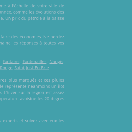
me à l'échelle de votre ville de
l'année, comme les évolutions des
e. Un prix du pétrole à la baisse
de faire des économies. Ne perdez
maine les réponses à toutes vos
,
Fontains
,
Fontenailles
,
Nangis
,
 Rouge
,
Saint-Just-En Brie
.
ures plus marqués et ces pluies
ale représente néanmoins un îlot
 L'hiver sur la région est assez
mpérature avoisine les 20 degrés
 experts et suivez avec eux les