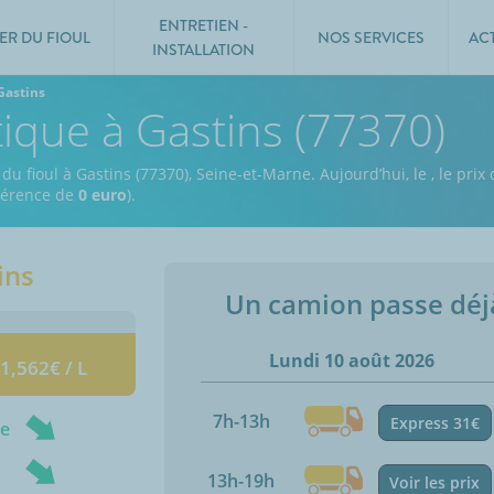
ENTRETIEN -
ER DU FIOUL
NOS SERVICES
AC
INSTALLATION
Gastins
tique à Gastins (77370)
 du fioul à Gastins (77370), Seine-et-Marne.
Aujourd’hui, le
,
le prix 
fférence de
0 euro
).
ins
Un camion passe dé
Lundi 10 août 2026
 1,562€ / L
7h-13h
Express 31€
ne
13h-19h
Voir les prix