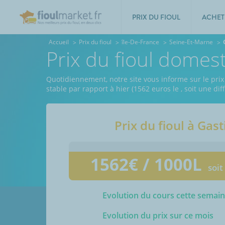
PRIX DU FIOUL
ACHET
Accueil
Prix du fioul
île-De-France
Seine-Et-Marne
Prix du fioul domes
Quotidiennement, notre site vous informe sur le prix
stable par rapport à hier (1562 euros le
, soit une di
Prix du fioul à
Gast
1562
€ / 1000L
soit
Evolution du cours cette semai
Evolution du prix sur ce mois