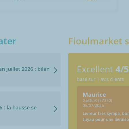
ater
Fioulmarket s
Excellent
4/5
n juillet 2026 : bilan
basé sur 1 avis clients
Maurice
Gastins (77370)
05/07/2025
6 : la hausse se
Livreur très sympa, bo
tuyau pour une livraiso