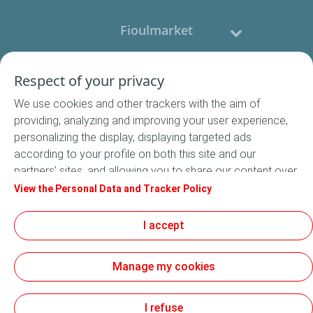
Fioulmarket
Fioul domestique
Respect of your privacy
We use cookies and other trackers with the aim of
Nous contacter
providing, analyzing and improving your user experience,
personalizing the display, displaying targeted ads
Suivez-nous
according to your profile on both this site and our
partners' sites, and allowing you to share our content over
social media. In accordance with French legislation,
View the Personal Data and Tracker Policy
certain audience measurement cookies are stored by
default. You can change your cookie settings at any time
I accept
Conditions Générales de Vente
by clicking on the "Manage my cookies" button. By clicking
Conditions générales d'utilisation
on the "Accept" button, you agree that we may store all
Mentions légales
Manage my cookies
cookies on your device. If you click on "Decline", only the
Données Personnelles
technical cookies required for the site to function
Cookies
correctly will be used. For more information, especially
I refuse
Accessibilité : non conforme