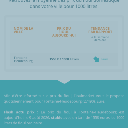
dans votre ville pour 1000 litres.
NOM DE LA
PRIX DU
TENDANCE
VILLE
FIOUL
PAR RAPPORT
AUJOURD'HUI
à la semaine
dernière
Fontaine-
1558 € / 1000 Litres
Baisse
Heudebourg
Afin d'être informé sur le prix du fioul, Fioulmarket vous le propose
quotidiennement pour Fontaine-Heudebourg (27490), Eure.
Flash actu prix :
Le prix du fioul à Fontaine-Heudebourg est
aujourd'hui, le 9 août 2026,
stable
avec un tarif de 1558 euros les 1000
litres de fioul ordinaire.