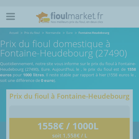
Accueil
Prix du fioul
Normandie
Eure
Fontaine-Heudebourg
Prix du fioul domestique à
Fontaine-Heudebourg (27490)
Quotidiennement, notre site vous informe sur le prix du fioul à Fontaine-
Heudebourg (27490), Eure.
Aujourd’hui, le
,
le prix du fioul est de
1558
euros
pour
1000 litres
. Il reste stable par rapport à hier (1558 euros le
,
soit une différence de
0 euro
).
Prix du fioul à
Fontaine-Heudebourg
1558
€ / 1000L
soit 1,558€ / L