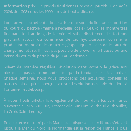
Information prix :
Le prix du fioul dans Eure est aujourd'hui, le 9 août
2026, de 1568 euros les 1000 litres de fioul ordinaire.
Lorsque vous achetez du fioul, sachez que son prix fluctue en fonction
du cours du pétrole (même à l'échelle locale). Celui-ci se montre très
fluctuant tout au long de l'année, et subit directement les facteurs
gravitant autour du commerce de cet hydrocarbure, comme la
production mondiale, le contexte géopolitique ou encore le taux de
change monétaire. Il n'est pas possible de prévoir une hausse ou une
baisse du cours du pétrole du jour au lendemain.
Suivez de manière régulière l'évolution dans votre ville grâce aux
alertes, et passez commande dès que la tendance est à la baisse.
Chaque semaine, nous vous proposons des actualités, conseils et
astuces, ainsi qu'un aperçu clair sur l'évolution des prix du fioul à
Fontaine-Heudebourg.
À noter, fioulmarket.fr livre également du fioul dans les communes
suivantes :
Cailly-Sur-Eure
,
Écardenville-Sur-Eure
,
Autheuil Authouillet
,
La Croix-Saint-Leufroy
.
Bras de terre entouré par la Manche, et disposant d'un littoral s'étalant
jusqu'à la Mer du Nord, la Normandie est la région de France la plus