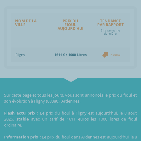
NOM DE LA
PRIX DU
TENDANCE
VILLE
FIOUL
PAR RAPPORT
AUJOURD'HUI
à la semaine
dernière
Fligny
1611 € / 1000 Litres
Hausse
Sur cette page et tous les jours, vous sont annoncés le prix du fioul et
son évolution à Fligny (08380), Ardennes.
Flash actu prix :
Le prix du fioul à Fligny est aujourd'hui, le 8 août
2026,
stable
avec un tarif de 1611 euros les 1000 litres de fioul
ordinaire.
Information prix :
Le prix du fioul dans Ardennes est aujourd'hui, le 8