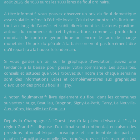
août 2026, de 1630 euros les 1000 litres de fioul ordinaire.
A titre informatif, vous pouvez observer un prix du fioul domestique
assez volatile, même à l'échelle locale. Celui-ci se montre très fluctuant
tout au long de l'année, et subit directement les facteurs gravitant
autour du commerce de cet hydrocarbure, comme la production
mondiale, le contexte géopolitique ou encore le taux de change
monétaire. Un prix du pétrole à la baisse ne veut pas forcément dire
qu'il repartira à la hausse le lendemain.
Si vous gardez un œil sur le graphique d'évolution, suivez une
tendance à la baisse pour passer votre commande. Les actualités,
conseils et astuces que vous trouvez sur notre site chaque semaine
sont des informations utiles et complémentaires aux graphiques
d'évolution des prix du fioul à Fligny.
À noter, fioulmarket.fr livre également du fioul dans les communes
suivantes :
Auge
, Beaulieu,
Brognon
,
Signy-Le-Petit
,
Tarzy
,
La Neuville-
Aux-Joûtes
,
Neuville Lez Beaulieu
.
Depuis la Champagne à l'Ouest jusqu'à la plaine d'Alsace à l'Est, la
région Grand-Est dispose d'un climat semi-continental, en raison des
pressions atmosphériques océanique et continentale de part et
d'autre. L'amplitude annuelle des températures est très marquée. Les