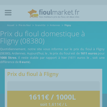
Accueil
Prix du fioul
Grand-Est
Ardennes
Fligny
Prix du fioul domestique à
Fligny (08380)
Quotidiennement, notre site vous informe sur le prix du fioul à Fligny
(08380), Ardennes.
Aujourd’hui, le
,
le prix du fioul est de
1611 euros
pour
1000 litres
. Il reste stable par rapport à hier (1611 euros le
, soit une
différence de
0 euro
).
Prix du fioul à
Fligny
1611
€ / 1000L
soit 1,611€ / L