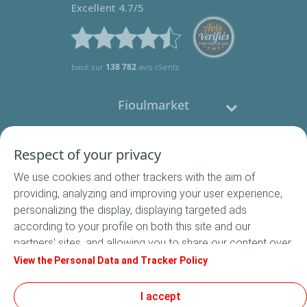
Excellent 4.7/5
basé sur
138 782
avis clients
Fioulmarket
Fioul domestique
Respect of your privacy
We use cookies and other trackers with the aim of
Nous contacter
providing, analyzing and improving your user experience,
personalizing the display, displaying targeted ads
Suivez-nous
according to your profile on both this site and our
partners' sites, and allowing you to share our content over
social media. In accordance with French legislation,
View the Personal Data and Tracker Policy
certain audience measurement cookies are stored by
default. You can change your cookie settings at any time
I accept
Conditions Générales de Vente