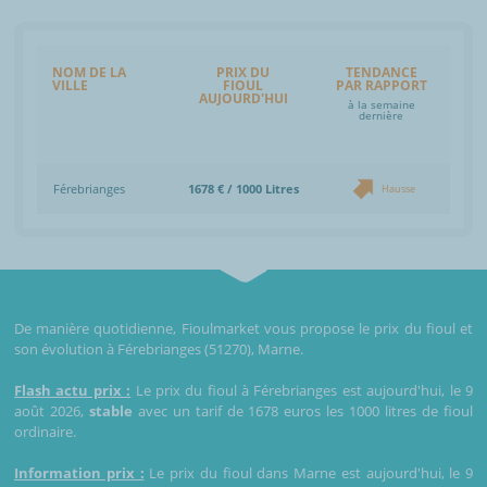
NOM DE LA
PRIX DU
TENDANCE
VILLE
FIOUL
PAR RAPPORT
AUJOURD'HUI
à la semaine
dernière
Férebrianges
1678 € / 1000 Litres
Hausse
De manière quotidienne, Fioulmarket vous propose le prix du fioul et
son évolution à Férebrianges (51270), Marne.
Flash actu prix :
Le prix du fioul à Férebrianges est aujourd'hui, le 9
août 2026,
stable
avec un tarif de 1678 euros les 1000 litres de fioul
ordinaire.
Information prix :
Le prix du fioul dans Marne est aujourd'hui, le 9