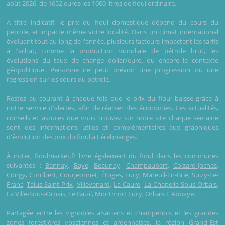
août 2026, de 1652 euros les 1000 litres de fioul ordinaire.
A titre indicatif, le prix du fioul domestique dépend du cours du
pétrole, et impacte même votre localité. Dans un climat international
évoluant tout au long de l'année, plusieurs facteurs impactent les tarifs
à l'achat, comme la production mondiale de pétrole brut, les
évolutions du taux de change dollar/euro, ou encore le contexte
géopolitique. Personne ne peut prévoir une progression ou une
régression sur les cours du pétrole.
Restez au courant à chaque fois que le prix du fioul baisse grâce à
notre service d'alertes, afin de réaliser des économies. Les actualités,
conseils et astuces que vous trouvez sur notre site chaque semaine
sont des informations utiles et complémentaires aux graphiques
d'évolution des prix du fioul à Férebrianges.
À noter, fioulmarket.fr livre également du fioul dans les communes
suivantes :
Bannay
,
Baye
,
Beaunay
,
Champaubert
,
Coizard-Joches
,
Congy
,
Corribert
,
Courjeonnet
,
Étoges
, Lucy,
Mareuil-En-Brie
,
Suizy-Le-
Franc
,
Talus-Saint-Prix
,
Villevenard
,
La Caure
,
La Chapelle-Sous-Orbais
,
La Ville-Sous-Orbais
,
Le Baizil
,
Montmort Lucy
,
Orbais L Abbaye
.
Partagée entre les vignobles alsaciens et champenois et les grandes
zones forestières vosgiennes et ardennaises, la région Grand-Est