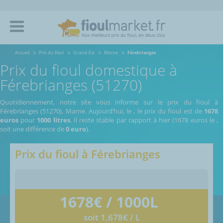
Accueil
Prix du fioul
Grand-Est
Marne
Férebrianges
Prix du fioul domestique à
Férebrianges (51270)
Quotidiennement, notre site vous informe sur le prix du fioul à
Férebrianges (51270), Marne.
Aujourd’hui, le
,
le prix du fioul est de
1678
euros
pour
1000 litres
. Il reste stable par rapport à hier (1678 euros le
,
soit une différence de
0 euro
).
Prix du fioul à
Férebrianges
1678
€ / 1000L
soit 1,678€ / L