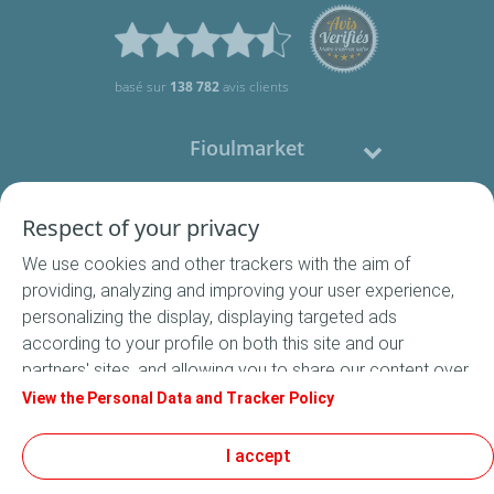
basé sur
138 782
avis clients
Fioulmarket
Fioul domestique
Respect of your privacy
We use cookies and other trackers with the aim of
Nous contacter
providing, analyzing and improving your user experience,
personalizing the display, displaying targeted ads
Suivez-nous
according to your profile on both this site and our
partners' sites, and allowing you to share our content over
social media. In accordance with French legislation,
View the Personal Data and Tracker Policy
certain audience measurement cookies are stored by
default. You can change your cookie settings at any time
I accept
Conditions Générales de Vente
by clicking on the "Manage my cookies" button. By clicking