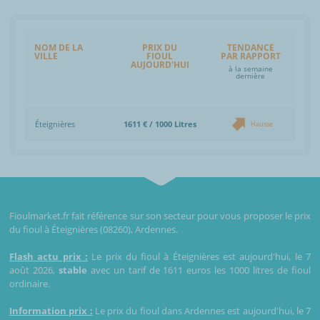
NOM DE LA
PRIX DU
TENDANCE
VILLE
FIOUL
PAR RAPPORT
AUJOURD'HUI
à la semaine
dernière
Éteignières
1611 € / 1000 Litres
Hausse
Fioulmarket.fr fait référence sur son secteur pour vous proposer le prix
du fioul à Éteignières (08260), Ardennes.
Flash actu prix :
Le prix du fioul à Éteignières est aujourd'hui, le 7
août 2026,
stable
avec un tarif de 1611 euros les 1000 litres de fioul
ordinaire.
Information prix :
Le prix du fioul dans Ardennes est aujourd'hui, le 7