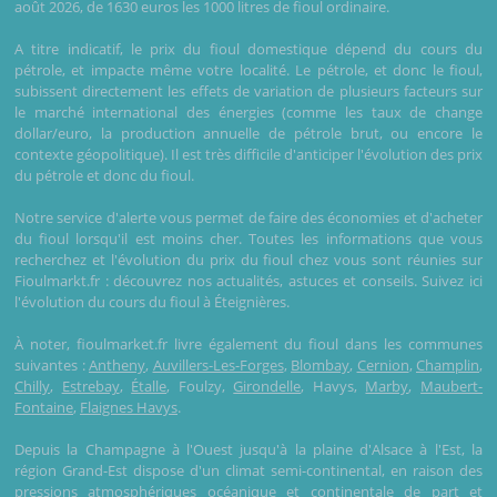
août 2026, de 1630 euros les 1000 litres de fioul ordinaire.
A titre indicatif, le prix du fioul domestique dépend du cours du
pétrole, et impacte même votre localité. Le pétrole, et donc le fioul,
subissent directement les effets de variation de plusieurs facteurs sur
le marché international des énergies (comme les taux de change
dollar/euro, la production annuelle de pétrole brut, ou encore le
contexte géopolitique). Il est très difficile d'anticiper l'évolution des prix
du pétrole et donc du fioul.
Notre service d'alerte vous permet de faire des économies et d'acheter
du fioul lorsqu'il est moins cher. Toutes les informations que vous
recherchez et l'évolution du prix du fioul chez vous sont réunies sur
Fioulmarkt.fr : découvrez nos actualités, astuces et conseils. Suivez ici
l'évolution du cours du fioul à Éteignières.
À noter, fioulmarket.fr livre également du fioul dans les communes
suivantes :
Antheny
,
Auvillers-Les-Forges
,
Blombay
,
Cernion
,
Champlin
,
Chilly
,
Estrebay
,
Étalle
, Foulzy,
Girondelle
, Havys,
Marby
,
Maubert-
Fontaine
,
Flaignes Havys
.
Depuis la Champagne à l'Ouest jusqu'à la plaine d'Alsace à l'Est, la
région Grand-Est dispose d'un climat semi-continental, en raison des
pressions atmosphériques océanique et continentale de part et