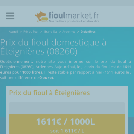
Accueil
Prix du fioul
Grand-Est
Ardennes
éteignières
Prix du fioul domestique à
Éteignières (08260)
Quotidiennement, notre site vous informe sur le prix du fioul à
Éteignières (08260), Ardennes.
Aujourd’hui, le
,
le prix du fioul est de
1611
euros
pour
1000 litres
. Il reste stable par rapport à hier (1611 euros le
,
soit une différence de
0 euro
).
Prix du fioul à
Éteignières
1611
€ / 1000L
soit 1,611€ / L