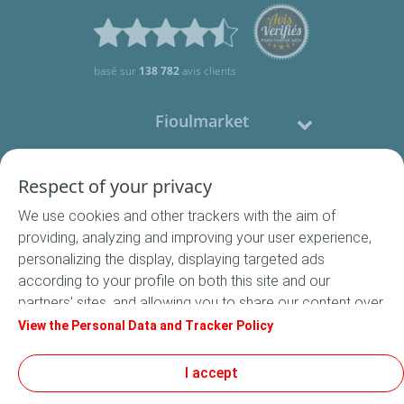
basé sur
138 782
avis clients
Fioulmarket
Fioul domestique
Respect of your privacy
We use cookies and other trackers with the aim of
Nous contacter
providing, analyzing and improving your user experience,
personalizing the display, displaying targeted ads
Suivez-nous
according to your profile on both this site and our
partners' sites, and allowing you to share our content over
social media. In accordance with French legislation,
View the Personal Data and Tracker Policy
certain audience measurement cookies are stored by
default. You can change your cookie settings at any time
I accept
Conditions Générales de Vente
by clicking on the "Manage my cookies" button. By clicking