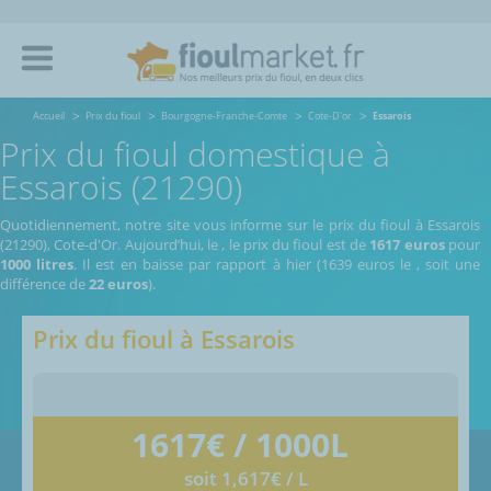
Accueil
Prix du fioul
Bourgogne-Franche-Comte
Cote-D'or
Essarois
Prix du fioul domestique à
Essarois (21290)
Quotidiennement, notre site vous informe sur le prix du fioul à Essarois
(21290), Cote-d'Or.
Aujourd’hui, le
,
le prix du fioul est de
1617 euros
pour
1000 litres
. Il est en baisse par rapport à hier (1639 euros le
, soit une
différence de
22 euros
).
Prix du fioul à
Essarois
1617
€ / 1000L
soit 1,617€ / L