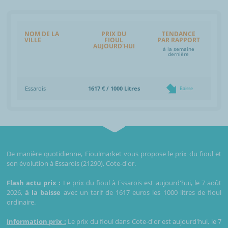
NOM DE LA
PRIX DU
TENDANCE
VILLE
FIOUL
PAR RAPPORT
AUJOURD'HUI
à la semaine
dernière
Essarois
1617 € / 1000 Litres
Baisse
De manière quotidienne, Fioulmarket vous propose le prix du fioul et
son évolution à Essarois (21290), Cote-d'or.
Flash actu prix :
Le prix du fioul à Essarois est aujourd'hui, le 7 août
2026,
à la baisse
avec un tarif de 1617 euros les 1000 litres de fioul
ordinaire.
Information prix :
Le prix du fioul dans Cote-d'or est aujourd'hui, le 7