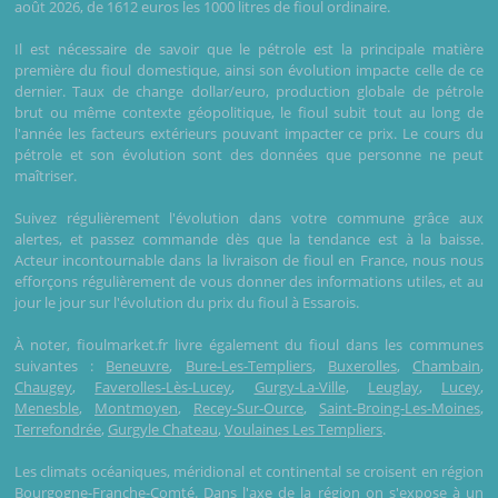
août 2026, de 1612 euros les 1000 litres de fioul ordinaire.
Il est nécessaire de savoir que le pétrole est la principale matière
première du fioul domestique, ainsi son évolution impacte celle de ce
dernier. Taux de change dollar/euro, production globale de pétrole
brut ou même contexte géopolitique, le fioul subit tout au long de
l'année les facteurs extérieurs pouvant impacter ce prix. Le cours du
pétrole et son évolution sont des données que personne ne peut
maîtriser.
Suivez régulièrement l'évolution dans votre commune grâce aux
alertes, et passez commande dès que la tendance est à la baisse.
Acteur incontournable dans la livraison de fioul en France, nous nous
efforçons régulièrement de vous donner des informations utiles, et au
jour le jour sur l'évolution du prix du fioul à Essarois.
À noter, fioulmarket.fr livre également du fioul dans les communes
suivantes :
Beneuvre
,
Bure-Les-Templiers
,
Buxerolles
,
Chambain
,
Chaugey
,
Faverolles-Lès-Lucey
,
Gurgy-La-Ville
,
Leuglay
,
Lucey
,
Menesble
,
Montmoyen
,
Recey-Sur-Ource
,
Saint-Broing-Les-Moines
,
Terrefondrée
,
Gurgyle Chateau
,
Voulaines Les Templiers
.
Les climats océaniques, méridional et continental se croisent en région
Bourgogne-Franche-Comté. Dans l'axe de la région on s'expose à un