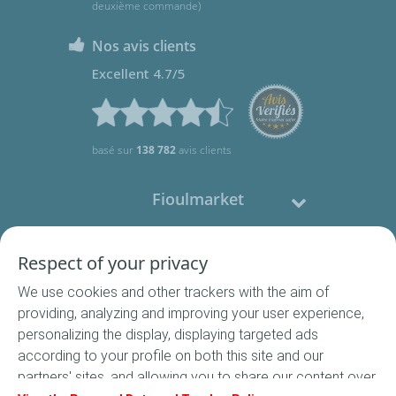
deuxième commande)
Nos avis clients
Excellent 4.7/5
basé sur
138 782
avis clients
Fioulmarket
Fioul domestique
Respect of your privacy
We use cookies and other trackers with the aim of
Nous contacter
providing, analyzing and improving your user experience,
personalizing the display, displaying targeted ads
Suivez-nous
according to your profile on both this site and our
partners' sites, and allowing you to share our content over