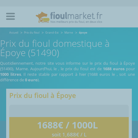
Accueil
Prix du fioul
Grand-Est
Marne
époye
Prix du fioul domestique à
Époye (51490)
Quotidiennement, notre site vous informe sur le prix du fioul à Époye
(51490), Marne.
Aujourd’hui, le
,
le prix du fioul est de
1688 euros
pour
1000 litres
. Il reste stable par rapport à hier (1688 euros le
, soit une
différence de
0 euro
).
Prix du fioul à
Époye
1688
€ / 1000L
soit 1,688€ / L