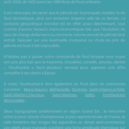
août 2026, de 1652 euros les 1000 litres de fioul ordinaire.
Il est nécessaire de savoir que le pétrole est la principale matière 1e du
fioul domestique, ainsi son évolution impacte celle de ce dernier. Le
contexte géopolitique mondial est en effet assez déterminant, tout
comme d'autres facteurs macro-économiques tels que l'évolution du
taux de change dollar/euro ou encore le volume annuel de pétrole brut
extrait. Spéculer sur une éventuelle croissance ou chute du prix du
pétrole est tout à fait impossible.
N'hésitez pas à passer votre commande de fioul lorsque vous voyez
son prix plus bas que la moyenne. Actualités, conseils, astuces, alertes
... Fioulmarket a réuni plusieurs services pour apporter une offre
complète à ses clients à Époye.
À noter, fioulmarket.fr livre également du fioul dans les communes
suivantes :
Beine-Nauroy
,
Bétheniville
,
Dontrien
,
Saint-Hilaire-Le-Petit
,
Saint-Martin-L'Heureux
,
Saint-Masmes
,
Selles
,
Pontfaverger
Moronvillier
.
Deux topographies prédominent en région Grand Est : la rencontre
entre la zone viticole Champenoise, la plus septentrionale de France, et
celle forestière des Vosges fait apparaître un climat semi-continental.
Les reliefs assez marqués justifient une forte amplitude thermique sur