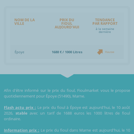
NOM DE LA
PRIX DU
TENDANCE
VILLE
FIOUL
PAR RAPPORT
AUJOURD'HUI
à la semaine
dernière
Époye
1688 € / 1000 Litres
Hausse
Afin d'être informé sur le prix du fioul, Fioulmarket vous le propose
quotidiennement pour Époye (51490), Marne.
Flash actu prix :
Le prix du fioul à Époye est aujourd'hui, le 10 août
2026,
stable
avec un tarif de 1688 euros les 1000 litres de fioul
ordinaire.
Information prix :
Le prix du fioul dans Marne est aujourd'hui, le 10