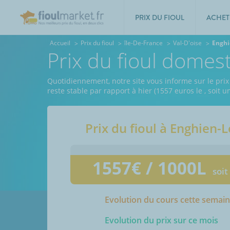
PRIX DU FIOUL
ACHET
Accueil
Prix du fioul
île-De-France
Val-D'oise
Enghi
Prix du fioul domes
Quotidiennement, notre site vous informe sur le prix 
reste stable par rapport à hier (1557 euros le
, soit 
Prix du fioul à
Enghien-L
1557
€ / 1000L
soit
Evolution du cours cette semai
Evolution du prix sur ce mois