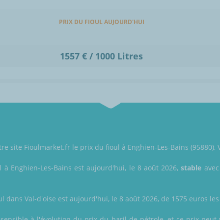
PRIX DU FIOUL AUJOURD'HUI
1557 € / 1000 Litres
re site Fioulmarket.fr le prix du fioul à Enghien-Les-Bains (95880), V
l à Enghien-Les-Bains est aujourd'hui, le 8 août 2026,
stable
avec 
ul dans Val-d'oise est aujourd'hui, le 8 août 2026, de 1575 euros les 
sensible à l'évolution du prix du baril de pétrole, et ce prix peu