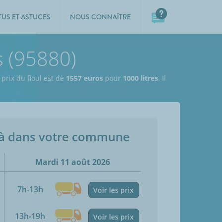
TUS ET ASTUCES
NOUS CONNAÎTRE
s (95880)
 prix du fioul est de
1557 euros
pour
1000 litres
. Il
jà dans votre commune
Mardi 11 août 2026
7h-13h
Voir les prix
13h-19h
Voir les prix