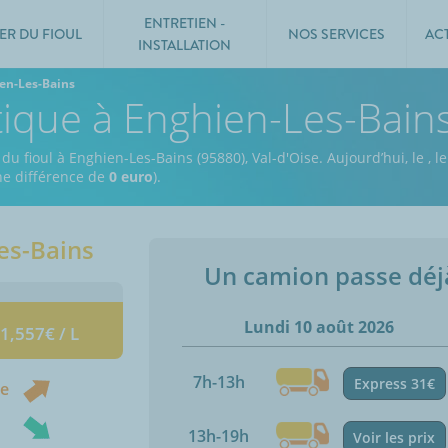
ENTRETIEN -
ER DU FIOUL
NOS SERVICES
AC
INSTALLATION
en-Les-Bains
tique à Enghien-Les-Bain
du fioul à Enghien-Les-Bains (95880), Val-d'Oise.
Aujourd’hui, le
,
le
une différence de
0 euro
).
es-Bains
Un camion passe dé
Lundi 10 août 2026
 1,557€ / L
7h-13h
Express 31€
ne
13h-19h
Voir les prix