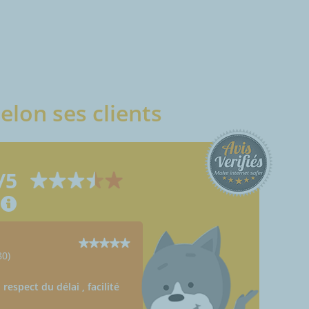
elon ses clients
/5
80)
 , respect du délai , facilité