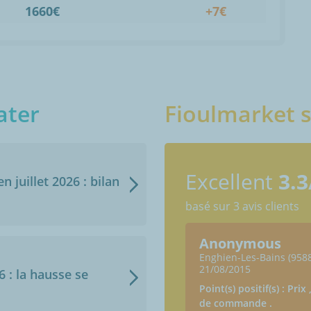
1660€
+7€
ater
Fioulmarket s
Excellent
3.3
n juillet 2026 : bilan
basé sur 3 avis clients
Anonymous
Enghien-Les-Bains (958
21/08/2015
6 : la hausse se
Point(s) positif(s) : Prix
de commande .