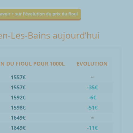
avoir + sur l'évolution du prix du fioul
ien-Les-Bains aujourd’hui
N DU FIOUL POUR 1000L
EVOLUTION
1557€
=
1557€
-35€
1592€
-6€
1598€
-51€
1649€
=
1649€
-11€