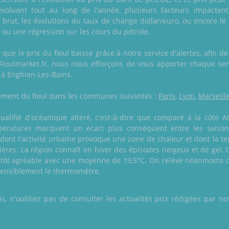
voluant tout au long de l'année, plusieurs facteurs impactent
brut, les évolutions du taux de change dollar/euro, ou encore le
 ou une régression sur les cours du pétrole.
que le prix du fioul baisse grâce à notre service d'alertes, afin 
Fioulmarket.fr, nous nous efforçons de vous apporter chaque se
x à Enghien-Les-Bains.
alement du fioul dans les communes suivantes :
Paris
,
Lyon
,
Marseill
qualifié d'océanique altéré, c'est-à-dire que comparé à la côte At
ératures marquent un écart plus conséquent entre les saison
, dont l'activité urbaine provoque une zone de chaleur et dont la t
ières. La région connaît en hiver des épisodes neigeux et de gel
 plutôt agréable avec une moyenne de 19,5°C. On relève néanmoins
 sensiblement le thermomètre.
 n'oubliez pas de consulter les actualités prix rédigées par nos