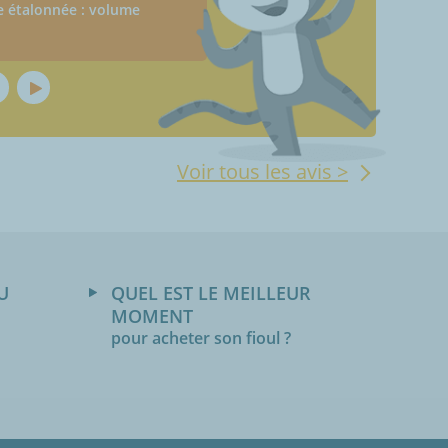
ve étalonnée : volume
Voir tous les avis >
U
QUEL EST LE MEILLEUR
MOMENT
pour acheter son fioul ?