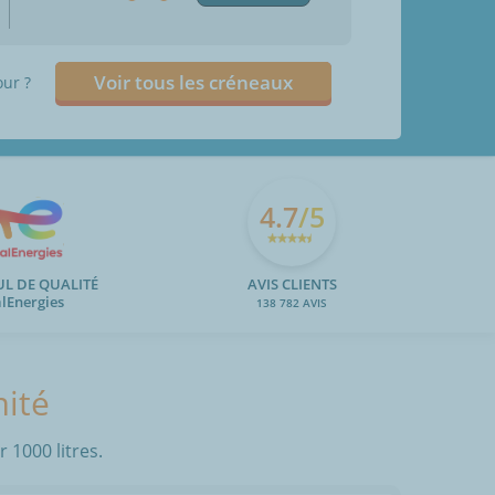
Voir tous les créneaux
our ?
4.7
/5
UL DE QUALITÉ
AVIS CLIENTS
alEnergies
138 782 AVIS
mité
 1000 litres.