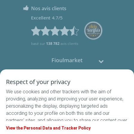
Nos avis clients
Excellent 4.7/5
basé sur
138 782
avis clients
Fioulmarket
Fioul domestique
Respect of your privacy
We use cookies and other trackers with the aim of
Nous contacter
providing, analyzing and improving your user experience,
personalizing the display, displaying targeted ads
Suivez-nous
according to your profile on both this site and our
partners' sites, and allowing you to share our content over
social media. In accordance with French legislation,
View the Personal Data and Tracker Policy