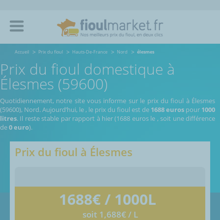
Accueil
Prix du fioul
Hauts-De-France
Nord
élesmes
Prix du fioul domestique à
Élesmes (59600)
Quotidiennement, notre site vous informe sur le prix du fioul à Élesmes
(59600), Nord.
Aujourd’hui, le
,
le prix du fioul est de
1688 euros
pour
1000
litres
. Il reste stable par rapport à hier (1688 euros le
, soit une différence
de
0 euro
).
Prix du fioul à
Élesmes
1688
€ / 1000L
soit 1,688€ / L