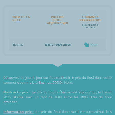
NOM DE LA
PRIX DU
TENDANCE
VILLE
FIOUL
PAR RAPPORT
AUJOURD'HUI
à la semaine
dernière
Élesmes
1688 € / 1000 Litres
Baisse
Découvrez au jour le jour sur fioulmarket.fr le prix du fioul dans votre
commune comme ici à Élesmes (59600), Nord.
Flash actu prix :
Le prix du fioul à Élesmes est aujourd'hui, le 8 août
2026,
stable
avec un tarif de 1688 euros les 1000 litres de fioul
ordinaire.
Information prix :
Le prix du fioul dans Nord est aujourd'hui, le 8