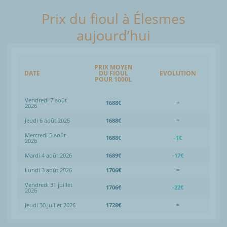
Prix du fioul à Élesmes
aujourd’hui
PRIX MOYEN
DATE
DU FIOUL
EVOLUTION
POUR 1000L
Vendredi 7 août
1688€
=
2026
Jeudi 6 août 2026
1688€
=
Mercredi 5 août
1688€
-1€
2026
Mardi 4 août 2026
1689€
-17€
Lundi 3 août 2026
1706€
=
Vendredi 31 juillet
1706€
-22€
2026
Jeudi 30 juillet 2026
1728€
=