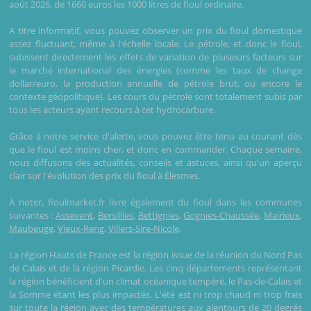
août 2026, de 1660 euros les 1000 litres de fioul ordinaire.
A titre informatif, vous pouvez observer un prix du fioul domestique
assez fluctuant, même à l'échelle locale. Le pétrole, et donc le fioul,
subissent directement les effets de variation de plusieurs facteurs sur
le marché international des énergies (comme les taux de change
dollar/euro, la production annuelle de pétrole brut, ou encore le
contexte géopolitique). Les cours du pétrole sont totalement subis par
tous les acteurs ayant recours à cet hydrocarbure.
Grâce à notre service d'alerte, vous pouvez être tenu au courant dès
que le fioul est moins cher, et donc en commander. Chaque semaine,
nous diffusons des actualités, conseils et astuces, ainsi qu'un aperçu
clair sur l'évolution des prix du fioul à Élesmes.
À noter, fioulmarket.fr livre également du fioul dans les communes
suivantes :
Assevent
,
Bersillies
,
Bettignies
,
Gognies-Chaussée
,
Mairieux
,
Maubeuge
,
Vieux-Reng
,
Villers-Sire-Nicole
.
La région Hauts de France est la région issue de la réunion du Nord Pas
de Calais et de la région Picardie. Les cinq départements représentant
la région bénéficient d'un climat océanique tempéré, le Pas-de-Calais et
la Somme étant les plus impactés. L'été est ni trop chaud ni trop frais
sur toute la région avec des températures aux alentours de 20 degrés